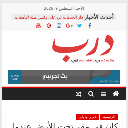
Skip
الأحد, أغسطس 9, 2026
to
دار الخدمات ترد على رئيس هيئة التأمينات
content
بعد مؤتمره الصحفي: إنكار الأزمة لا ينهي
معاناة أصحاب المعاشات.. ونطالب بكشف
الشركة المنفذة
فرحات سليمان يكتب: القطاع الصحي إلى
أين؟
حزب التحالف الشعبي يطلق لجنة “الحق
درب
في الصحة” بالإسكندرية لرصد الانتهاكات
ودعم المرضى
صور .. اعتماد الرسومات النهائية للقرار
وأتوه
الوزاري لمدينة الصحفيين.. وانتهاء أعمال
في
إنشاء المبنى الإداري
درب..
المجلس القومي لحقوق الإنسان يعلن
وتبقى
متابعة قضية الدكتور محمد زهران.. ويؤكد:
هي
قرينة البراءة وضمانات المحاكمة العادلة
حق أصيل
الدرب
الرئيسية
عربي ودولي
كان في مقر تحت الأرض عندما