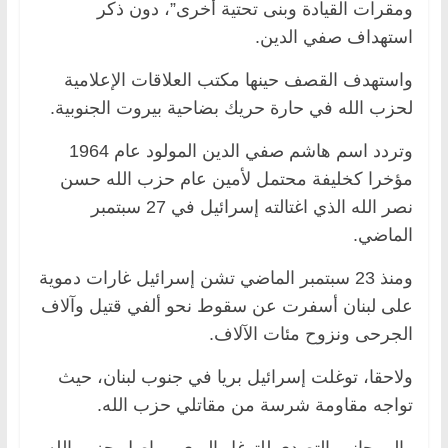
ومقرات القيادة وبنى تحتية أخرى”، دون ذكر
استهداف صفي الدين.
واستهدف القصف حينها مكتب العلاقات الإعلامية
لحزب الله في حارة حريك بضاحية بيروت الجنوبية.
وتردد اسم هاشم صفي الدين المولود عام 1964
مؤخرا كخليفة محتمل لأمين عام حزب الله حسن
نصر الله الذي اغتالته إسرائيل في 27 سبتمبر
الماضي.
ومنذ 23 سبتمبر الماضي تشن إسرائيل غارات دموية
على لبنان أسفرت عن سقوط نحو ألفي قتيل وآلاف
الجرحى ونزوح مئات الآلاف.
ولاحقا، توغلت إسرائيل بريا في جنوب لبنان، حيث
تواجه مقاومة شرسة من مقاتلي حزب الله.
وإلى جانب التصدي للتوغل البري، يواصل حزب الله