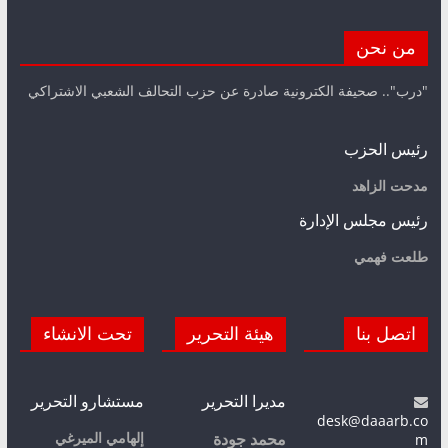
من نحن
"درب".. صحيفة الكترونية صادرة عن حزب التحالف الشعبي الاشتراكي
رئيس الحزب
مدحت الزاهد
رئيس مجلس الإدارة
طلعت فهمي
اتصل بنا
هيئة التحرير
تحت الانشاء
مديرا التحرير
مستشارو التحرير
desk@daaarb.co
m
إلهامي الميرغي
محمد جودة