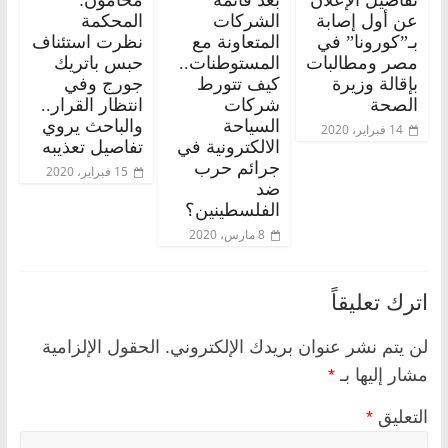
تفاصيل الإعلان
بعد قائمة
محامون:
عن أول إصابة
الشركات
المحكمة
بـ”كورونا” في
المتعاونة مع
نظرت استئناف
مصر ومطالبات
المستوطنات..
حبس باتريك
بإقالة وزيرة
كيف تتورط
جورج وفي
الصحة
شركات
انتظار القرار..
السياحة
والباحث يروي
14 فبراير، 2020
الالكترونية في
تفاصيل تعذيبه
جرائم حرب
15 فبراير، 2020
ضد
الفلسطينين؟
8 مارس، 2020
اترك تعليقاً
لن يتم نشر عنوان بريدك الإلكتروني.
الحقول الإلزامية
مشار إليها بـ
*
التعليق
*