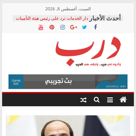
Skip
السبت, أغسطس 8, 2026
to
دار الخدمات ترد على رئيس هيئة التأمينات
content
بعد مؤتمره الصحفي: إنكار الأزمة لا ينهي
معاناة أصحاب المعاشات.. ونطالب بكشف
الشركة المنفذة
فرحات سليمان يكتب: القطاع الصحي إلى
أين؟
حزب التحالف الشعبي يطلق لجنة “الحق
درب
في الصحة” بالإسكندرية لرصد الانتهاكات
ودعم المرضى
صور .. اعتماد الرسومات النهائية للقرار
وأتوه
الوزاري لمدينة الصحفيين.. وانتهاء أعمال
في
إنشاء المبنى الإداري
درب..
المجلس القومي لحقوق الإنسان يعلن
وتبقى
متابعة قضية الدكتور محمد زهران.. ويؤكد:
هي
قرينة البراءة وضمانات المحاكمة العادلة
حق أصيل
الدرب