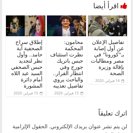
تفاصيل الإعلان
محامون:
إطلاق سراح
عن أول إصابة
المحكمة
الصحفية آية
بـ”كورونا” في
نظرت استئناف
حامد.. وأول
مصر ومطالبات
حبس باتريك
نظر لتجديد
بإقالة وزيرة
جورج وفي
حبس الصحفي
الصحة
انتظار القرار..
السيد عبد اللاه
والباحث يروي
أمام دائرة
14 فبراير، 2020
تفاصيل تعذيبه
المشورة
15 فبراير، 2020
15 فبراير، 2020
اترك تعليقاً
لن يتم نشر عنوان بريدك الإلكتروني.
الحقول الإلزامية