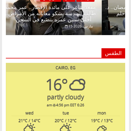
اغر على الإفطار وبلكونة بلا زينة رمضان.. د.
مقعد شاغر 
الق فاروق خبير اقتصادي في انتظار حلم
طالب الهندس
أحلى سنين عمره بتضيع في السجن
20
15 مارس، 2026
الطقس
CAIRO, EG
16°
partly cloudy
4:56 pm EET
6:26 am
wed
tue
mon
21
°C
/ 14
°C
20
°C
/ 12
°C
19
°C
/ 13
°C