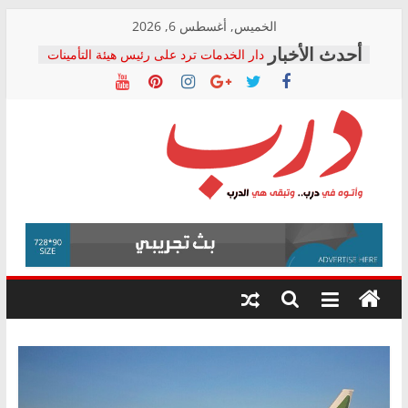
Skip
الخميس, أغسطس 6, 2026
to
دار الخدمات ترد على رئيس هيئة التأمينات
content
بعد مؤتمره الصحفي: إنكار الأزمة لا ينهي
معاناة أصحاب المعاشات.. ونطالب بكشف
الشركة المنفذة
فرحات سليمان يكتب: القطاع الصحي إلى
أين؟
حزب التحالف الشعبي يطلق لجنة “الحق
درب
في الصحة” بالإسكندرية لرصد الانتهاكات
ودعم المرضى
صور .. اعتماد الرسومات النهائية للقرار
وأتوه
الوزاري لمدينة الصحفيين.. وانتهاء أعمال
في
إنشاء المبنى الإداري
درب..
المجلس القومي لحقوق الإنسان يعلن
وتبقى
متابعة قضية الدكتور محمد زهران.. ويؤكد:
هي
قرينة البراءة وضمانات المحاكمة العادلة
حق أصيل
الدرب