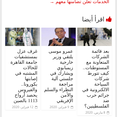
الخدمات تعلن تضامنها معهم
→
بعد قائمة
عمرو موسى
غرف عزل
الشركات
يلتقي وزير
بمستشفيات
المتعاونة مع
خارجية
جامعة القاهرة
المستوطنات..
زيمبابوي
للحالات
كيف تتورط
ويشارك في
المشتبه في
شركات
جلستي آلية
إصابتها
السياحة
مراجعة
بكورونا..
الالكترونية في
النظراء والسلم
والفيروس
جرائم حرب
والأمن
يحصد أرواح
ضد
الإفريقي
1113 بالصين
الفلسطينين؟
9 فبراير، 2020
12 فبراير، 2020
8 مارس، 2020