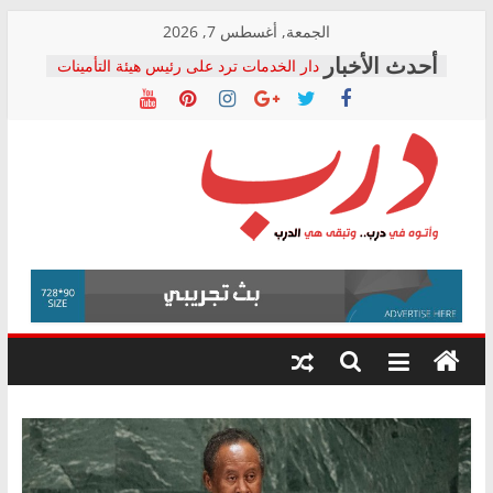
Skip
الجمعة, أغسطس 7, 2026
to
دار الخدمات ترد على رئيس هيئة التأمينات
content
بعد مؤتمره الصحفي: إنكار الأزمة لا ينهي
معاناة أصحاب المعاشات.. ونطالب بكشف
الشركة المنفذة
فرحات سليمان يكتب: القطاع الصحي إلى
أين؟
حزب التحالف الشعبي يطلق لجنة “الحق
درب
في الصحة” بالإسكندرية لرصد الانتهاكات
ودعم المرضى
صور .. اعتماد الرسومات النهائية للقرار
وأتوه
الوزاري لمدينة الصحفيين.. وانتهاء أعمال
في
إنشاء المبنى الإداري
درب..
المجلس القومي لحقوق الإنسان يعلن
وتبقى
متابعة قضية الدكتور محمد زهران.. ويؤكد:
هي
قرينة البراءة وضمانات المحاكمة العادلة
حق أصيل
الدرب