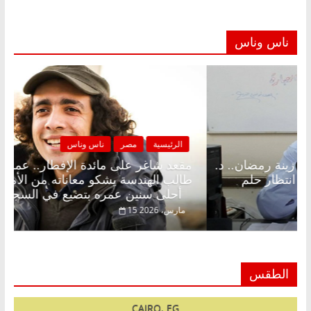
ناس وناس
لرئيسية
مصر
ناس وناس
الرئيسية
د شاغر على الإفطار وبلكونة بلا زينة رمضان.. د.
مقعد شا
الخالق فاروق خبير اقتصادي في انتظار حلم
طالب اله
أحلى سنين عمره بتضيع في السجن
فبراير، 2026
15 مارس، 2026
الطقس
CAIRO, EG