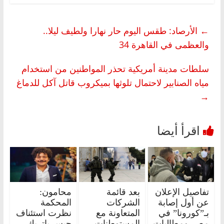
←
الأرصاد: طقس اليوم حار نهارا ولطيف ليلا..
والعظمى في القاهرة 34
سلطات مدينة أمريكية تحذر المواطنين من استخدام
مياه الصنابير لاحتمال تلوثها بميكروب قاتل آكل للدماغ
→
تفاصيل الإعلان
بعد قائمة
محامون:
عن أول إصابة
الشركات
المحكمة
بـ”كورونا” في
المتعاونة مع
نظرت استئناف
مصر ومطالبات
المستوطنات..
حبس باتريك