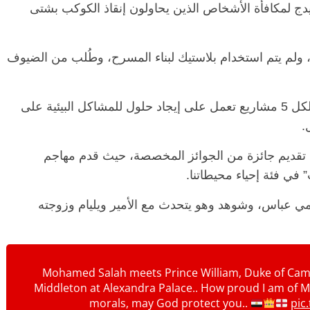
يدج لمكافأة الأشخاص الذين يحاولون إنقاذ الكوكب بشتى
ولم يتم استخدام بلاستيك لبناء المسرح، وطُلب من الضيوف
وسيتم منح جائزة قدرها مليون جنيه إسترليني لكل 5 مشاريع تعمل على إيجاد حلول للمشاكل البيئية على
.
قديم جائزة من الجوائز المخصصة، حيث قدم مهاجم
في فئة إحياء محيطاتنا.
ي عباس، وشوهد وهو يتحدث مع الأمير ويليام وزوجته
Mohamed Salah meets Prince William, Duke of Camb
Middleton at Alexandra Palace.. How proud I am of M
morals, may God protect you..
pic