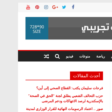
رياضة
منوعات
فيديو
أحدث المقالات
فرحات سليمان يكتب: القطاع الصحي إلى أين؟
حزب التحالف الشعبي يطلق لجنة “الحق في الصحة”
بالإسكندرية لرصد الانتهاكات ودعم المرضى
صور .. اعتماد الرسومات النهائية للقرار الوزاري لمدينة