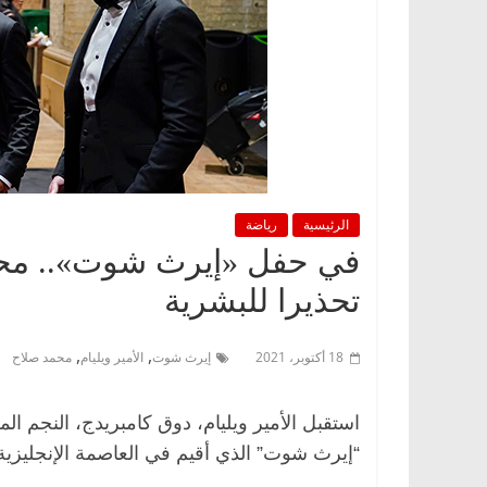
الرئيسية
رياضة
في حفل «إيرث شوت».. محمد 
تحذيرا للبشرية
,
,
18 أكتوبر، 2021
إيرث شوت
الأمير ويليام
محمد صلاح
استقبل الأمير ويليام، دوق كامبريدج، النجم 
“إيرث شوت” الذي أقيم في العاصمة الإنجليزية ل