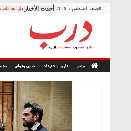
Skip
الجمعة, أغسطس 7, 2026
دار الخدمات ت
to
بعد مؤتمره الص
معاناة أصحاب
content
الشركة المنفذ
فرحات سليمان
درب
أين؟
حزب التحالف 
في الصحة” بال
وأتوه
ودعم المرضى
صور .. اعتماد 
في
مصر
تقارير وتحقيقات
عربي ودولي
مجتم
الوزاري لمدينة
درب..
إنشاء المبنى ا
وتبقى
المجلس القوم
هي
متابعة قضية ا
الدرب
قرينة البراءة 
حق أصيل