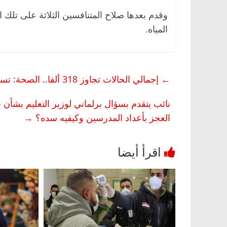
وقدم بعدها صلاح المتنافسين الثلاثة على تل
المياه.
←
إجمالي الحالات تجاوز 318 ألفا.. الصحة: تسجيل 871 إصابة جديدة بكورونا و44 حالة وفاة
نائب يتقدم بسؤال برلماني لوزير التعليم بشأن
العجز بأعداد المدرسين وكيفيه سده؟
→