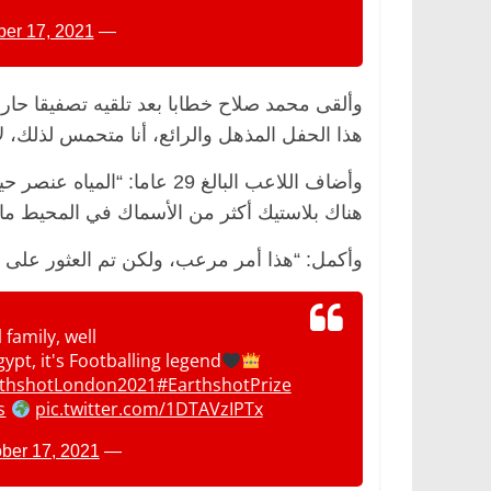
ber 17, 2021
— Jamie (@Jamie74688633)
وألقى محمد صلاح خطابا بعد تلقيه تصفيقا حارا
هذا الحفل المذهل والرائع، أنا متحمس لذلك، لأ
وأضاف اللاعب البالغ 29 عاما
هناك بلاستيك أكثر من الأسماك في المحيط ما ل
وأكمل: “هذا أمر مرعب، ولكن تم العثور على وس
الرئيسية
مصر
ناس وناس
الرئيسية
مصر
د. عبدالخالق فاروق.. خبير اقتصادي
في ذكرى رحيله..
family, well
يحتفل بذكرى ميلاده وحيداً على أبواب
قانوني دافع عن ق
gypt, it's Footballing legend
السبعين (بروفايل)
للحرية (بروفايل)
thshotLondon2021
#EarthshotPrize
26 يناير، 2026
26 يناير، 2026
s
pic.twitter.com/1DTAVzIPTx
ber 17, 2021
— Nee⚘