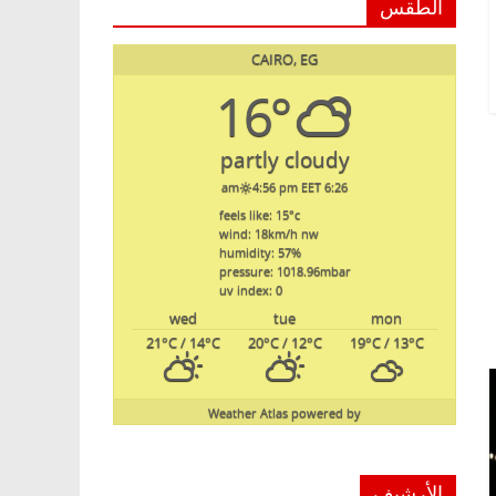
الطقس
CAIRO, EG
16°
partly cloudy
4:56 pm EET
6:26 am
feels like: 15
°c
wind: 18
km/h
nw
humidity: 57
%
pressure: 1018.96
mbar
uv index: 0
wed
tue
mon
21
°C
/ 14
°C
20
°C
/ 12
°C
19
°C
/ 13
°C
Weather Atlas
powered by
الأرشيف