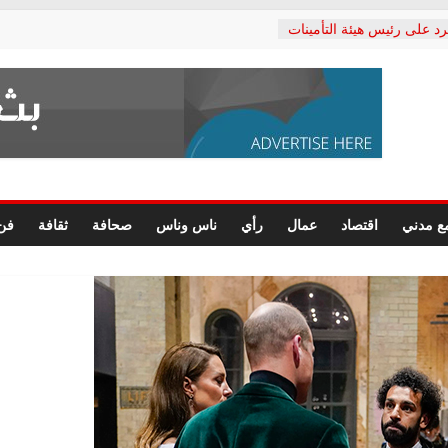
رد على رئيس هيئة التأمينات
حفي: إنكار الأزمة لا ينهي
 المعاشات.. ونطالب بكشف
ة
 يكتب: القطاع الصحي إلى
الشعبي يطلق لجنة “الحق
إسكندرية لرصد الانتهاكات
الرسومات النهائية للقرار
ع مدني
اقتصاد
عمال
رأي
ناس وناس
صحافة
ثقافة
فن
 الصحفيين.. وانتهاء أعمال
لإداري
ي لحقوق الإنسان يعلن
لدكتور محمد زهران.. ويؤكد:
وضمانات المحاكمة العادلة