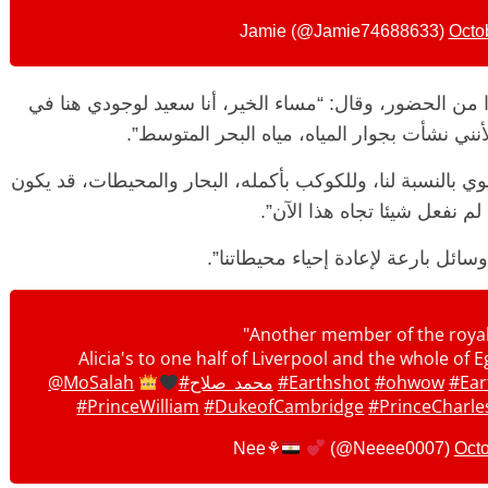
Octo
 من الحضور، وقال: “مساء الخير، أنا سعيد لوجودي هنا في
نني نشأت بجوار المياه، مياه البحر المتوسط”.
: “المياه عنصر حيوي بالنسبة لنا، وللكوكب بأكمله، البحار والمحيطات، قد يكون
م نفعل شيئا تجاه هذا الآن”.
ائل بارعة لإعادة إحياء محيطاتنا”.
الرئيسية
مصر
ناس وناس
ناس وناس
مقعد شاغر على مائدة الإفطار.. يحي
 د. نور فرحات فقيه
حسين عبدالهادي فارس مقاومة
"Another member of the royal 
ضايا الوطن وانحاز
الخصخصة الذي دافع عن المال العام
Alicia's to one half of Liverpool and the whole of E
(بروفايل)
#Ear
#ohwow
#Earthshot
#محمد_صلاح
@MoSalah
21 فبراير، 2026
#PrinceWilliam
#DukeofCambridge
#PrinceCharle
(@Neeee0007)
Octo