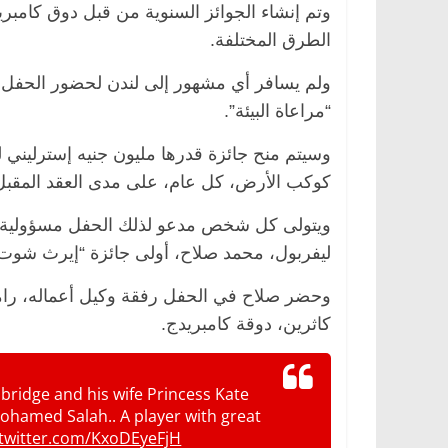
وتم إنشاء الجوائز السنوية من قبل دوق كامبر
الطرق المختلفة.
ولم يسافر أي مشهور إلى لندن لحضور الحفل، 
“مراعاة البيئة”.
كوكب الأرض، كل عام، على مدى العقد المقبل
ويتولى كل شخص مدعو لذلك الحفل مسؤولية ت
ليفربول، محمد صلاح، أولى جائزة “إيرث شوت” 
وحضر صلاح في الحفل رفقة وكيل أعماله، رام
كاثرين، دوقة كامبريدج.
ridge and his wife Princess Kate
ohamed Salah.. A player with great
.twitter.com/KxoDEyeFjH