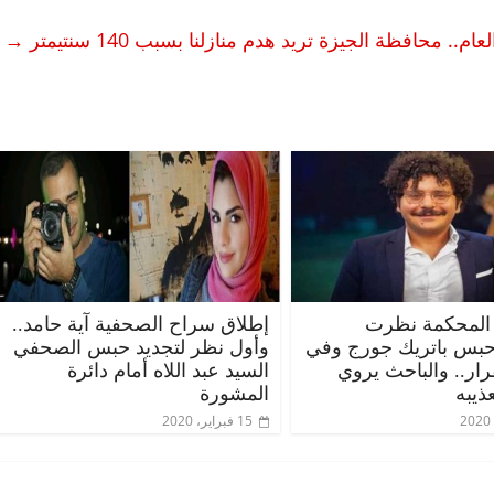
→
المحكمة نظرت
إطلاق سراح الصحفية آية حامد..
حبس باتريك جورج وفي
وأول نظر لتجديد حبس الصحفي
قرار.. والباحث يروي
السيد عبد اللاه أمام دائرة
ذيبه
المشورة
15 فبراير، 2020