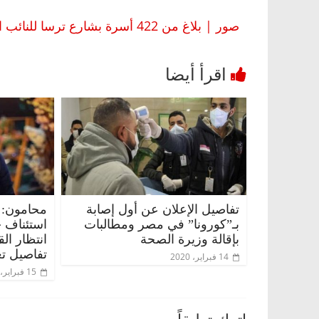
صور | بلاغ من 422 أسرة بشارع ترسا للنائب العام.. محافظة الجيزة تريد هدم منازلنا بسبب 140 سنتيمتر
تفاصيل الإعلان عن أول إصابة
محامون: 
بـ”كورونا” في مصر ومطالبات
استئناف 
بإقالة وزيرة الصحة
انتظار ال
تفاصيل تع
14 فبراير، 2020
15 فبراير، 2020
اترك تعليقاً