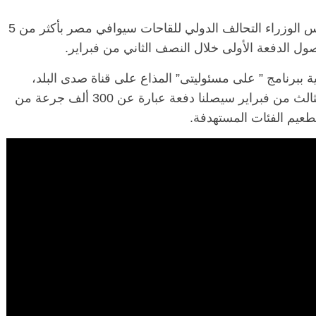
أعلن المستشار نادر سعد المتحدث باسم مجلس الوزراء التحالف الدولي للقاحات سيوافي مصر بأكثر من 5
ل الدفعة الأولى خلال النصف الثاني من فبراير.
الرئيسية
مصر
ناس وناس
ناس وناس
مقعد شاغر على مائدة الإفطار.. يحي
 ببرنامج ” على مسئوليتى” المذاع على قناة صدى البلد،
 د. نور فرحات فقيه
حسين عبدالهادي فارس مقاومة
تقديم الإعلامى أحمد موسى أنه في الأسبوع الثالث من فبراير سيصلنا دفعة عبارة عن 300 ألف جرعة من
ضايا الوطن وانحاز
الخصخصة الذي دافع عن المال العام
عيم الفئات المستهدفة.
(بروفايل)
21 فبراير، 2026