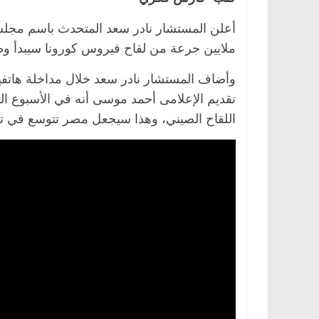
ملايين جرعة من لقاح فيروس كورونا سيبدأ وصو
الرئيسية
مصر
ناس وناس
الرئيسية
مصر
وأضاف المستشار نادر سعد خلال مداخلة هاتفية
د. عبدالخالق فاروق.. خبير اقتصادي
في ذكرى رحيله..
يحتفل بذكرى ميلاده وحيداً على أبواب
قانوني دافع عن ق
اللقاح الصيني، وهذا سيجعل مصر تتوسع في تط
السبعين (بروفايل)
للحرية (بروفايل)
26 يناير، 2026
26 يناير، 2026