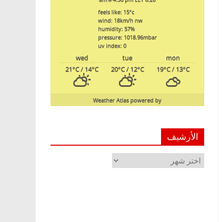
feels like: 15
°c
wind: 18
km/h
nw
humidity: 57
%
pressure: 1018.96
mbar
uv index: 0
wed
tue
mon
21
°C
/ 14
°C
20
°C
/ 12
°C
19
°C
/ 13
°C
Weather Atlas
powered by
الأرشيف
الأرشيف