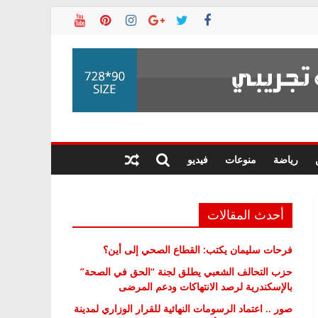
رياضة
منوعات
فيديو
أحدث المقالات
فرحات سليمان يكتب: القطاع الصحي إلى أين؟
حزب التحالف الشعبي يطلق لجنة “الحق في الصحة”
بالإسكندرية لرصد الانتهاكات ودعم المرضى
صور .. اعتماد الرسومات النهائية للقرار الوزاري لمدينة