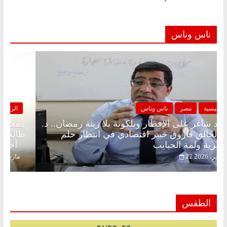
ناس وناس
الرئيسية
مصر
ناس وناس
مقعد شاغر على الإفطار وبلكونة بلا زينة رمضان.. د.
عبدالخالق فاروق خبير اقتصادي في انتظار حلم
الحرية ولمة الحبايب
22 فبراير، 2026
الطقس