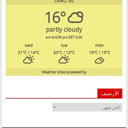
CAIRO, EG
16°
partly cloudy
4:56 pm EET
6:26 am
wed
tue
mon
21
°C
/ 14
°C
20
°C
/ 12
°C
19
°C
/ 13
°C
Weather Atlas
powered by
الأرشيف
الأرشيف