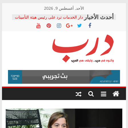
Skip
الأحد, أغسطس 9, 2026
to
دار الخدمات ترد على رئيس هيئة التأمينات
content
بعد مؤتمره الصحفي: إنكار الأزمة لا ينهي
معاناة أصحاب المعاشات.. ونطالب بكشف
الشركة المنفذة
فرحات سليمان يكتب: القطاع الصحي إلى
أين؟
حزب التحالف الشعبي يطلق لجنة “الحق
درب
في الصحة” بالإسكندرية لرصد الانتهاكات
ودعم المرضى
صور .. اعتماد الرسومات النهائية للقرار
وأتوه
الوزاري لمدينة الصحفيين.. وانتهاء أعمال
في
إنشاء المبنى الإداري
درب..
المجلس القومي لحقوق الإنسان يعلن
وتبقى
متابعة قضية الدكتور محمد زهران.. ويؤكد:
هي
قرينة البراءة وضمانات المحاكمة العادلة
حق أصيل
الدرب