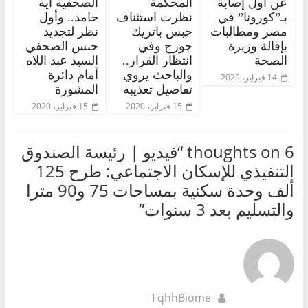
عن أول إصابة
المحكمة
الصحفية آية
بـ”كورونا” في
نظرت استئناف
حامد.. وأول
مصر ومطالبات
حبس باتريك
نظر لتجديد
بإقالة وزيرة
جورج وفي
حبس الصحفي
الصحة
انتظار القرار..
السيد عبد اللاه
والباحث يروي
أمام دائرة
14 فبراير، 2020
تفاصيل تعذيبه
المشورة
15 فبراير، 2020
15 فبراير، 2020
6 thoughts on “
فيديو | رئيسة الصندوق
التنفيذي للإسكان الاجتماعي: طرح 125
ألف وحدة سكنية بمساحات 75 و90 مترا
والتسليم بعد 3 سنوات
”
FqhhBiome