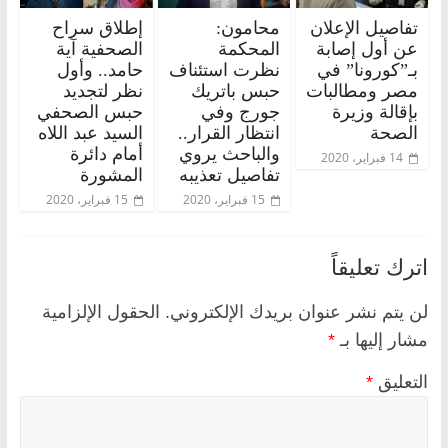
تفاصيل الإعلان
محامون:
إطلاق سراح
عن أول إصابة
المحكمة
الصحفية آية
بـ”كورونا” في
نظرت استئناف
حامد.. وأول
مصر ومطالبات
حبس باتريك
نظر لتجديد
بإقالة وزيرة
جورج وفي
حبس الصحفي
الصحة
انتظار القرار..
السيد عبد اللاه
والباحث يروي
أمام دائرة
14 فبراير، 2020
تفاصيل تعذيبه
المشورة
15 فبراير، 2020
15 فبراير، 2020
اترك تعليقاً
لن يتم نشر عنوان بريدك الإلكتروني.
الحقول الإلزامية
مشار إليها بـ
*
التعليق
*