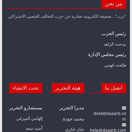
من نحن
"درب".. صحيفة الكترونية صادرة عن حزب التحالف الشعبي الاشتراكي
رئيس الحزب
مدحت الزاهد
رئيس مجلس الإدارة
طلعت فهمي
اتصل بنا
هيئة التحرير
تحت الانشاء
مديرا التحرير
مستشارو التحرير
desk@daaarb.co
m
إلهامي الميرغي
محمد جودة
أحمد سعد
حنان فكري
help@daaarb.com