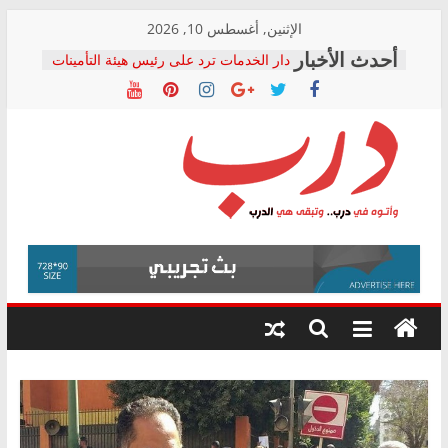
Skip
الإثنين, أغسطس 10, 2026
to
دار الخدمات ترد على رئيس هيئة التأمينات
content
بعد مؤتمره الصحفي: إنكار الأزمة لا ينهي
معاناة أصحاب المعاشات.. ونطالب بكشف
الشركة المنفذة
فرحات سليمان يكتب: القطاع الصحي إلى
أين؟
حزب التحالف الشعبي يطلق لجنة “الحق
درب
في الصحة” بالإسكندرية لرصد الانتهاكات
ودعم المرضى
صور .. اعتماد الرسومات النهائية للقرار
وأتوه
الوزاري لمدينة الصحفيين.. وانتهاء أعمال
في
إنشاء المبنى الإداري
درب..
المجلس القومي لحقوق الإنسان يعلن
وتبقى
متابعة قضية الدكتور محمد زهران.. ويؤكد:
هي
قرينة البراءة وضمانات المحاكمة العادلة
حق أصيل
الدرب