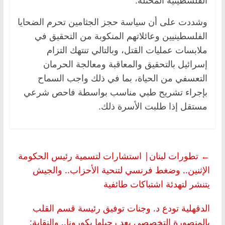
الفلسطينية المحتلة.
وشددت على أن سياسة حجز الجثامين تحرم الضحايا
الفلسطينيين وعائلاتهم المنكوبة من التحقيق في
ملابسات عمليات القتل، وبالتالي تنتهك التزام
إسرائيل بالتحقيق والمعاقبة ومعالجة الحرمان
التعسفي من الحياة، بما في ذلك واجب السماح
بإجراء تشريح طبي مناسب بواسطة فاحص شرعي
مستقل إذا طلبت الأسرة ذلك.
←
تطورات لبنان| استشارات لتسمية رئيس الحكومة
الإثنين.. وضغط فرنسي لتنحية الأحزاب.. والجيش
يتنشر لتهدئة اشتباكات طائفية
الدقهلية تودع د. وجنات توفيق رئيسة قسم القلب
بالمنصورة التخصصي بعد رحيلها بكورونا.. والنقابة: