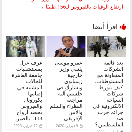
ارتفاع الوفيات بالفيروس لـ156 طبيبًا
→
بعد قائمة
عمرو موسى
غرف عزل
الشركات
يلتقي وزير
بمستشفيات
المتعاونة مع
خارجية
جامعة القاهرة
المستوطنات..
زيمبابوي
للحالات
كيف تتورط
ويشارك في
المشتبه في
شركات
جلستي آلية
إصابتها
السياحة
مراجعة
بكورونا..
الالكترونية في
النظراء والسلم
والفيروس
جرائم حرب
والأمن
يحصد أرواح
ضد
الإفريقي
1113 بالصين
الفلسطينين؟
9 فبراير، 2020
12 فبراير، 2020
8 مارس، 2020