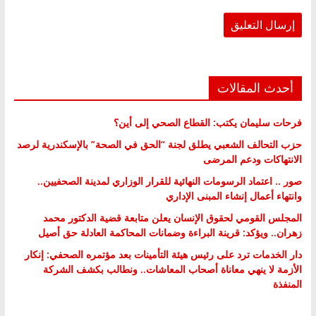
أحدث المقالات
فرحات سليمان يكتب: القطاع الصحي إلى أين؟
حزب التحالف الشعبي يطلق لجنة “الحق في الصحة” بالإسكندرية لرصد
الانتهاكات ودعم المرضى
صور .. اعتماد الرسومات النهائية للقرار الوزاري لمدينة الصحفيين..
وانتهاء أعمال إنشاء المبنى الإداري
المجلس القومي لحقوق الإنسان يعلن متابعة قضية الدكتور محمد
زهران.. ويؤكد: قرينة البراءة وضمانات المحاكمة العادلة حق أصيل
دار الخدمات ترد على رئيس هيئة التأمينات بعد مؤتمره الصحفي: إنكار
الأزمة لا ينهي معاناة أصحاب المعاشات.. ونطالب بكشف الشركة
المنفذة