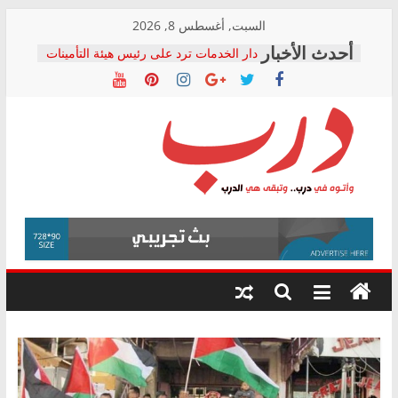
Skip
السبت, أغسطس 8, 2026
to
دار الخدمات ترد على رئيس هيئة التأمينات
content
بعد مؤتمره الصحفي: إنكار الأزمة لا ينهي
معاناة أصحاب المعاشات.. ونطالب بكشف
الشركة المنفذة
فرحات سليمان يكتب: القطاع الصحي إلى
أين؟
حزب التحالف الشعبي يطلق لجنة “الحق
درب
في الصحة” بالإسكندرية لرصد الانتهاكات
ودعم المرضى
صور .. اعتماد الرسومات النهائية للقرار
وأتوه
الوزاري لمدينة الصحفيين.. وانتهاء أعمال
في
إنشاء المبنى الإداري
درب..
المجلس القومي لحقوق الإنسان يعلن
وتبقى
متابعة قضية الدكتور محمد زهران.. ويؤكد:
هي
قرينة البراءة وضمانات المحاكمة العادلة
حق أصيل
الدرب