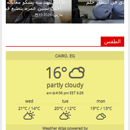
عبدالخالق فاروق خبير اقتصادي في انتظار حلم
طالب 
الحرية ولمة الحبايب
أحلى سنين عمره بتضيع في السجن
22 فبراير، 2026
15 مارس، 
الطقس
CAIRO, EG
16°
partly cloudy
4:56 pm EET
6:26 am
wed
tue
mon
21
°C
/ 14
°C
20
°C
/ 12
°C
19
°C
/ 13
°C
Weather Atlas
powered by