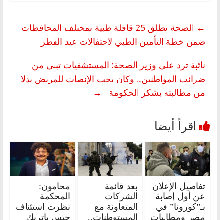
←
الصحة تطلق 25 قافلة طبية بمختلف المحافظات
ضمن خطة التأمين الطبي لاحتفالات عيد الفطر
نائبة ترد على وزير الصحة: المستشفيات تبنى من
ضرائب المواطنين.. وكان يجب الإنصات للمريض بدلا
من مطالبته بشكر الحكومة
→
تفاصيل الإعلان
بعد قائمة
محامون:
عن أول إصابة
الشركات
المحكمة
بـ”كورونا” في
المتعاونة مع
نظرت استئناف
مصر ومطالبات
المستوطنات..
حبس باتريك