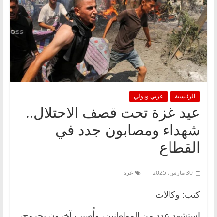
الرئيسية
عربي ودولي
عيد غزة تحت قصف الاحتلال..
شهداء ومصابون جدد في
القطاع
30 مارس، 2025
غزة
كتب: وكالات
استشهد عدد من المواطنين، وأُصيب آخرون بجروح،