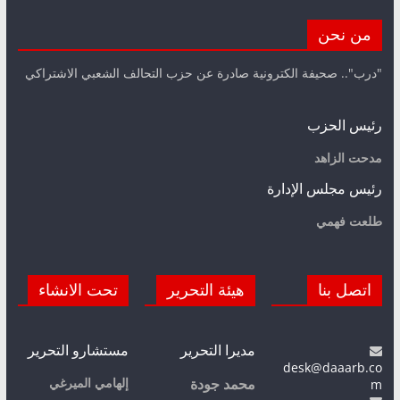
من نحن
"درب".. صحيفة الكترونية صادرة عن حزب التحالف الشعبي الاشتراكي
رئيس الحزب
مدحت الزاهد
رئيس مجلس الإدارة
طلعت فهمي
اتصل بنا
هيئة التحرير
تحت الانشاء
مديرا التحرير
مستشارو التحرير
desk@daaarb.co
m
إلهامي الميرغي
محمد جودة