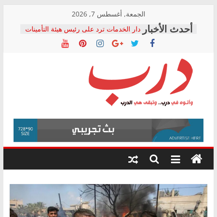
Skip
الجمعة, أغسطس 7, 2026
to
دار الخدمات ترد على رئيس هيئة التأمينات
content
بعد مؤتمره الصحفي: إنكار الأزمة لا ينهي
معاناة أصحاب المعاشات.. ونطالب بكشف
الشركة المنفذة
فرحات سليمان يكتب: القطاع الصحي إلى
أين؟
حزب التحالف الشعبي يطلق لجنة “الحق
درب
في الصحة” بالإسكندرية لرصد الانتهاكات
ودعم المرضى
صور .. اعتماد الرسومات النهائية للقرار
وأتوه
الوزاري لمدينة الصحفيين.. وانتهاء أعمال
في
إنشاء المبنى الإداري
درب..
المجلس القومي لحقوق الإنسان يعلن
وتبقى
متابعة قضية الدكتور محمد زهران.. ويؤكد:
هي
قرينة البراءة وضمانات المحاكمة العادلة
حق أصيل
الدرب