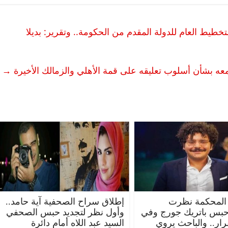
ط العام للدولة المقدم من الحكومة.. وتقرير: بديلا
ه بشأن أسلوب تعليقه على قمة الأهلي والزمالك الأخيرة
→
المحكمة نظرت
إطلاق سراح الصحفية آية حامد..
حبس باتريك جورج وفي
وأول نظر لتجديد حبس الصحفي
قرار.. والباحث يروي
السيد عبد اللاه أمام دائرة