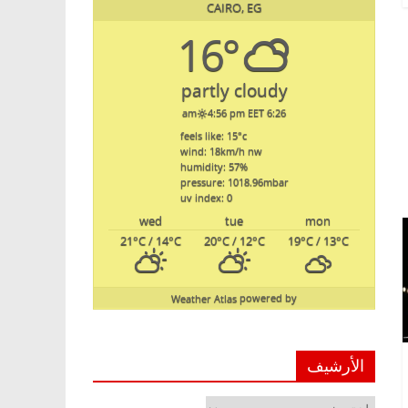
CAIRO, EG
16°
partly cloudy
4:56 pm EET
6:26 am
feels like: 15
°c
wind: 18
km/h
nw
humidity: 57
%
pressure: 1018.96
mbar
uv index: 0
wed
tue
mon
21
°C
/ 14
°C
20
°C
/ 12
°C
19
°C
/ 13
°C
Weather Atlas
powered by
الأرشيف
الأرشيف