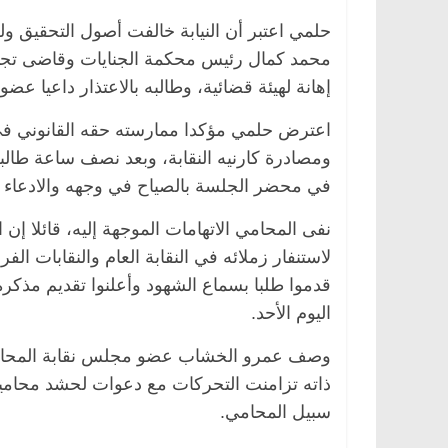
حلمي اعتبر أن النيابة خالفت أصول التحقيق ول
محمد كمال رئيس محكمة الجنايات وقاضى تجديد
إهانة لهيئة قضائية، وطالبه بالاعتذار داعيا عضو
اعترض حلمي مؤكدا ممارسته حقه القانوني في 
ومصادرة كارنيه النقابة، وبعد نصف ساعة طالبه
في محضر الجلسة بالصياح في وجهه والادعاء بم
مصر
ناس وناس
الرئيسية
مصر
ناس وناس
نفى المحامي الاتهامات الموجهة إليه، قائلا إن
لخالق فاروق.. خبير اقتصادي
في ذكرى رحيله.. د. نور ف
لاستنفار زملائه في النقابة العام والنقابات ا
ذكرى ميلاده وحيداً على أبواب
قانوني دافع عن قضايا الو
قدموا طلبا بسماع الشهود وأعلنوا تقديم مذكرة
للحرية (بروفايل)
اليوم الأحد.
26 يناير، 2026
وصف عمرو الخشاب عضو مجلس نقابة المحامين 
ذاته تزامنت التحركات مع دعوات لحشد محاميي 
سبيل المحامي.