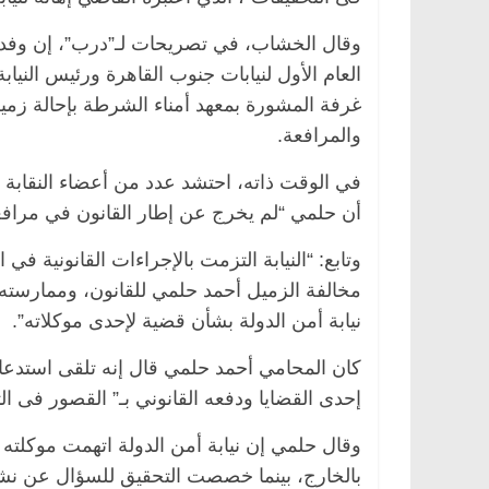
وقال الخشاب، في تصريحات لـ”درب”، إن وفدا م
العام الأول لنيابات جنوب القاهرة ورئيس الني
غرفة المشورة بمعهد أمناء الشرطة بإحالة زمي
والمرافعة.
في الوقت ذاته، احتشد عدد من أعضاء النقابة أ
أن حلمي “لم يخرج عن إطار القانون في مرافعت
وتابع: “النيابة التزمت بالإجراءات القانونية ف
مخالفة الزميل أحمد حلمي للقانون، وممارسته 
نيابة أمن الدولة بشأن قضية لإحدى موكلاته”.
كان المحامي أحمد حلمي قال إنه تلقى استدعا
إحدى القضايا ودفعه القانوني بـ” القصور فى الت
وقال حلمي إن نيابة أمن الدولة اتهمت موكلته
بالخارج، بينما خصصت التحقيق للسؤال عن نشأت