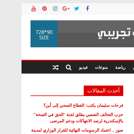
رياضة
منوعات
فيديو
أحدث المقالات
فرحات سليمان يكتب: القطاع الصحي إلى أين؟
حزب التحالف الشعبي يطلق لجنة “الحق في الصحة”
بالإسكندرية لرصد الانتهاكات ودعم المرضى
صور .. اعتماد الرسومات النهائية للقرار الوزاري لمدينة