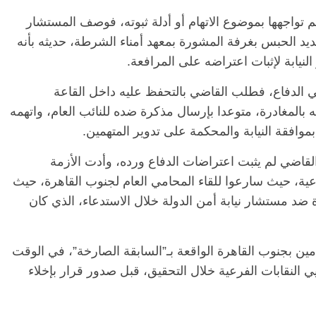
م تواجهها بموضوع الاتهام أو أدلة ثبوته، فوصف المستشار
 الحبس بغرفة المشورة بمعهد أمناء الشرطة، حديثه بأنه
 النيابة لإثبات اعتراضه على المرافعة.
الدفاع، فطلب القاضي بالتحفظ عليه داخل القاعة
 بالمغادرة، متوعدا بإرسال مذكرة ضده للنائب العام، واتهمه
وافقة النيابة والمحكمة على تدوير المتهمين.
الرئيسية
مصر
ناس وناس
ا
 القاضي لم يثبت اعتراضات الدفاع ورده، وأدت الأزمة
مقعد شاغر على مائدة الإفطار.. يحيى
مقع
رحات فقيه
حسين عبدالهادي فارس مقاومة
رمض
لفرعية، حيث سارعوا للقاء المحامي العام لجنوب القاهرة، حيث
طن وانحاز
الخصخصة الذي دافع عن المال العام
اقت
 ضد مستشار نيابة أمن الدولة خلال الاستدعاء، الذي كان
(بروفايل)
الحبايب
21 فبراير، 2026
22 
بجنوب القاهرة الواقعة بـ”السابقة الصارخة”، في الوقت
النقابات الفرعية خلال التحقيق، قبل صدور قرار بإخلاء