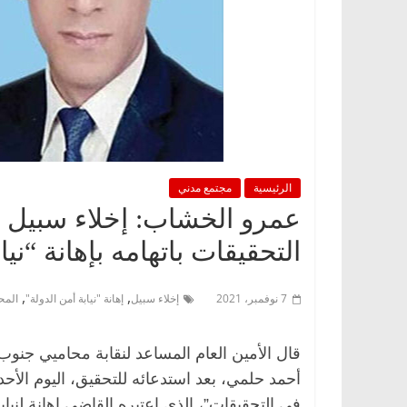
الرئيسية
مجتمع مدني
عمرو الخشاب: إخلاء سبيل ا
التحقيقات باتهامه بإهانة “نيا
,
,
7 نوفمبر، 2021
إخلاء سبيل
إهانة "نيابة أمن الدولة"
المح
قال الأمين العام المساعد لنقابة محاميي جنوب
أحمد حلمي، بعد استدعائه للتحقيق، اليوم الأح
فى التحقيقات”، الذي اعتبره القاضي إهانة لنياب