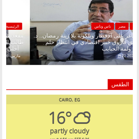
الرئيسية
مصر
ناس وناس
مقعد شاغر على الإفطار وبلكونة بلا زينة رمضان.. د.
عبدالخالق فاروق خبير اقتصادي في انتظار حلم
الحرية ولمة الحبايب
22 فبراير، 2026
الطقس
CAIRO, EG
16°
partly cloudy
4:56 pm EET
6:26 am