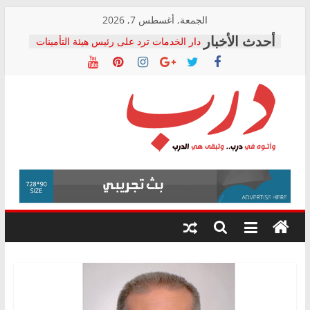
Skip
الجمعة, أغسطس 7, 2026
to
دار الخدمات ترد على رئيس هيئة التأمينات
content
بعد مؤتمره الصحفي: إنكار الأزمة لا ينهي
معاناة أصحاب المعاشات.. ونطالب بكشف
الشركة المنفذة
فرحات سليمان يكتب: القطاع الصحي إلى
أين؟
حزب التحالف الشعبي يطلق لجنة “الحق
درب
في الصحة” بالإسكندرية لرصد الانتهاكات
ودعم المرضى
صور .. اعتماد الرسومات النهائية للقرار
وأتوه
الوزاري لمدينة الصحفيين.. وانتهاء أعمال
في
إنشاء المبنى الإداري
درب..
المجلس القومي لحقوق الإنسان يعلن
وتبقى
متابعة قضية الدكتور محمد زهران.. ويؤكد:
هي
قرينة البراءة وضمانات المحاكمة العادلة
حق أصيل
الدرب