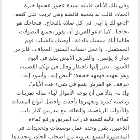
وفي تلك الأيام، قابلته سيدة عجوز عجنتها خبرة
الحياة، قالت له بمحبة فائضة وهي تربت على كتفه:
“ادعو لك يا ابني في كل صلاة بالنجاح.. فنجاحك هو
نجاحنا.. كما ادعو للفريق أن يفوز بجميع البطولات
طالما أنك ممسك بالدفة.. أوصيك بالشباب فهم
المستقبل.. واعمل حساب السنين العجاف.. فالزمن
غدار لا يؤتمن.. والقرش الأبيض ينفع في اليوم
الأسود”. نظر إليها باحتقار وقال في تهكم لعُصبته،
وهو يقهقه قهقهه خفيفة: “أبيض إيه.. وأسود إيه..
خرفة.. هو القرش ينفع في شيء هذه الأيام”.
وإذ به، بدلًا من أن يوجه الأموال لبناء صالة تمرينات
رياضية كبيرة وتجهيزها بأحدث وأفضل أنواع المعدات
والأدوات الرياضية، والتعاقد مع مدربين كبار ذات
كفاءة عالية لتنمية قدرات الفريق ورفع كفاءة
اللاعبين، يقرر وحده عمل توسيعات وتجديدات في
المقصورة لتتسع لعزوته من أصحاب الجاه، وتجديدها