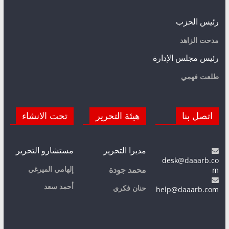
رئيس الحزب
مدحت الزاهد
رئيس مجلس الإدارة
طلعت فهمي
اتصل بنا
هيئة التحرير
تحت الانشاء
مديرا التحرير
مستشارو التحرير
desk@daaarb.co
m
إلهامي الميرغي
محمد جودة
أحمد سعد
حنان فكري
help@daaarb.com