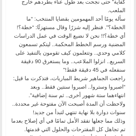
كفاية” حتى نجحت بعد طول عناء بطردهم خارج
الملعب.
سأله يومًا أحد المهمومين بقضايا المنتخب: “ما
الخطة؟”. فنظر إليه شزرًا وقال مستهزئًا: “خطة؟!
أي خطة؟!! نحن لا نضيع الوقت في عمل الدراسات
المضنية ورسم الخطط المحكمة.. ليتكم تسمعون
كلامي وحدي.. وتتعلمون كيف تقومون بالتنفيذ على
السريع.. انزلوا الملاعب.. وما يستغرق 90 دقيقة
سنفعله في 45 دقيقة فقط!”
راجعت الجماهير شريط المباريات، فتذكرت ما قيل:
“اصبروا وستروا.. اصبروا سنتين فقط.. وبعد
انتهاءهما ستة شهور أخرى.. ثم سنة إضافية”.
ولاحظت أن المدة أصبحت الآن مفتوحة غير محددة..
سنوات دوارة بلا نهاية تنتهي لتبدأ من جديد!
وذلك مما جعلها تفقد الأمل تمامًا في أي إصلاح بعدما
تم تجاهل كل المقترحات والحلول التي قدمتها.