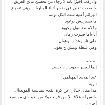
وأدركت أخيرًا بأنه لا رجاء من تحسن نتائج الفريق،
وأصبحت تغني في ضجر أثناء المباريات وهي تتجرع
الهزائم أغنية ست الكل ثومة
ما تصبرنيش بوعود
وكلام معسول وعهود
أنا ياما صبرت زمان
على نار وعذاب وهوان
وهي غلطة ومش ح تعود..
……..
………
إنما للصبر حدود… يا حبيبي
عبد المجيد المهيلمي
تنويه:
هذا مقال خيالي عن كرة القدم بمناسبة المونديال.
وليس له علاقة لا من قريب ولا من بعيد بأي مواضيع
أخرى.