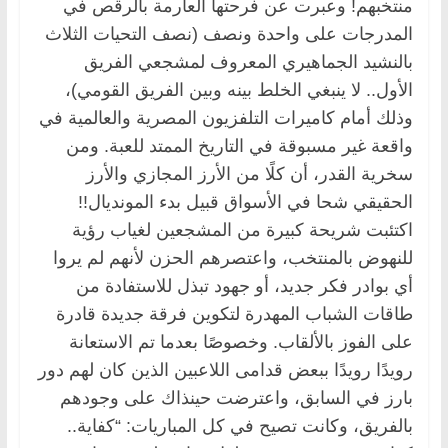
منتخبهم! وعبرت عن فرحتها العارمة بالرقص في
المدرجات على واحدة ونصف (نصف التحيات الثلاث
بالنشيد الجماهيري المعروف لمشجعي الفريق
الأول.. لا ينبغي الخلط بينه وبين الفريق القومي)،
وذلك أمام كاميرات التلفزيون المصرية والعالمية في
واقعة غير مسبوقة في التاريخ الممتد للعبة. ومن
سخرية القدر، أن كلًا من الأرز المجازي والأرز
الحقيقي شحا في الأسواق قبيل بدء المونديال!!
اكتئبت شريحة كبيرة من المشجعين لغياب رؤية
للنهوض بالمنتخب، واعتصرهم الحزن لأنهم لم يروا
أي بوادر فكر جديد، أو جهود تبذل للاستفادة من
طاقات الشباب المهدرة لتكوين فرقة جديدة قادرة
على الفوز بالألقاب. وخصوصًا بعدما تم الاستعانة
رويدًا رويدًا ببعض قدامى اللاعبين الذين كان لهم دور
بارز في السابق، واعترضت حينذاك على وجودهم
بالفريق، وكانت تصيح في كل المباريات: “كفاية..