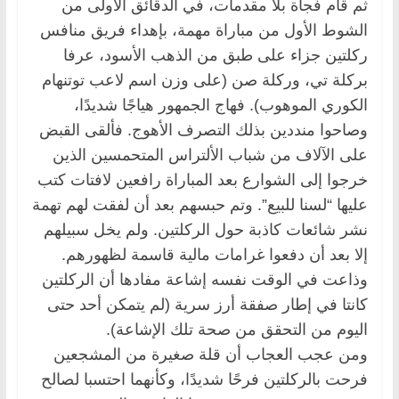
ثم قام فجأة بلا مقدمات، في الدقائق الأولى من
الشوط الأول من مباراة مهمة، بإهداء فريق منافس
ركلتين جزاء على طبق من الذهب الأسود، عرفا
بركلة تي، وركلة صن (على وزن اسم لاعب توتنهام
الكوري الموهوب). فهاج الجمهور هياجًا شديدًا،
وصاحوا منددين بذلك التصرف الأهوج. فألقى القبض
على الآلاف من شباب الألتراس المتحمسين الذين
خرجوا إلى الشوارع بعد المباراة رافعين لافتات كتب
عليها “لسنا للبيع”. وتم حبسهم بعد أن لفقت لهم تهمة
نشر شائعات كاذبة حول الركلتين. ولم يخل سبيلهم
إلا بعد أن دفعوا غرامات مالية قاسمة لظهورهم.
وذاعت في الوقت نفسه إشاعة مفادها أن الركلتين
كانتا في إطار صفقة أرز سرية (لم يتمكن أحد حتى
اليوم من التحقق من صحة تلك الإشاعة).
ومن عجب العجاب أن قلة صغيرة من المشجعين
فرحت بالركلتين فرحًا شديدًا، وكأنهما احتسبا لصالح