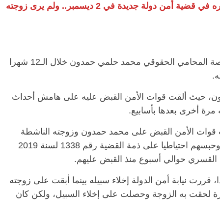
حصل على إخلاء سبيل في 23 أكتوبر وتم تدويره في قضية أمن دولة جديدة في 2 ديسمبر.. ولم يرى زوجته
الرئيسية
مصر
ناس وناس
مقعد شاغر على مائدة الإفطار.. يحيى
مق
اعتقال واختفاء قسري ثم تدوير، هكذا كانت قصة المحامي الحقوقي محمد حلمي حمدون خلال الـ12 شهرا
فرحات فقيه
حسين عبدالهادي فارس مقاومة
رم
طن وانحاز
الخصخصة الذي دافع عن المال العام
اق
.
(بروفايل)
الحبايب
21 فبراير، 2026
22
دون، حيث ألقت قوات الأمن القبض عليه على هامش أحداث
26 سبتمبر 2019، عندما ألقت قوات الأمن القبض على محمد حمدون وزوجته الناشطة
النسوية أسماء دعبيس وشقيقه أحمد حمدون، وحبسهم احتياطيا على ذمة القضية رقم 1338 لسنة 2019
ء القسري حوالي أسبوع منذ القبض عليهم.
من شهر وفي 26 أكتوبر 2019 تحديدا، قررت نيابة أمن الدولة إخلاء سبيله بينما أبقت على زوجته
رة لحقت به الزوجة وحصلت على إخلاء السبيل، ولكن كان