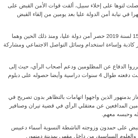
تي حصلت لتوها على إخلاء سبيل، ألقت قوات الأمن القبض على
في نيابة أمن الدولة عليا بعد يومين من إلقاء القبض
وجهت النيابة لهما اتهامات في القضية رقم 1530 لسنة 2019 حصر أمن دولة عليا، ومنذ ذلك الحين وهما
ار كاذبة وإساءة استخدام وسائل التواصل الاجتماعي ومشاركة
روا الدفاع عن المظلومين ودعم أصحاب الرأي، حيث إلى
جانب اجتهاده الدراسي وحصوله على ترتيب ثالث دفعته طوال 4 سنوات دراسية وأيضا حصوله على دبلوم
بدمنهور الذين واجهوا اتهامات بالتظاهر بدون تصريح في
محامين المدافعين عن معتقلي الرأي في قضية تيران وصنافير
ن القبض على حمدون وزوجته الناشطة النسوية أسماء دعبيس
والعلوم السياسية، من داخل مقهى بمدينة دمنهور.