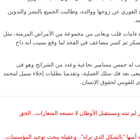
لفوري عن زوجها ووالده، وطالبت الجميع بالنشر والتدوين
ه.
 عنده 64 سنة مغير تلت دعامات قلب ويعانى من مجموعة من الأمراض المزمنة، مثل
سكر ثم كسر مضاعف في الفخذ لما وقع بسبب أنه داخ
كب له خمس مسامير نخاعية وعدد من الشرائح وهو فى
ى بعد فك سلك العملية، وتقدمنا بطلبات إخلاء سبيل لمحمد
وى للقومي لحقوق الإنسان.
م تنته ومستقبل الأوطان لا تصنعه الشعارات.. الحق
أمنها “بالشكل الذي تراه”.. وعقيلة يبحث توحيد المؤسسات..