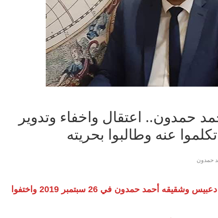
 حمدون.. اعتقال واخفاء وتدوير
كلموا عنه وطالبوا بحريته
د حمدون
اعتقلته قوات الأمن أول مرة مع زوجته أسماء دعبيس وشقيقه أحمد حمدون في 26 سبتمبر 2019 واختفوا