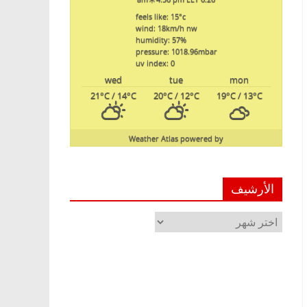
feels like: 15
°c
wind: 18
km/h
nw
humidity: 57
%
pressure: 1018.96
mbar
uv index: 0
wed
tue
mon
21
°C
/ 14
°C
20
°C
/ 12
°C
19
°C
/ 13
°C
Weather Atlas
powered by
الأرشيف
الأرشيف