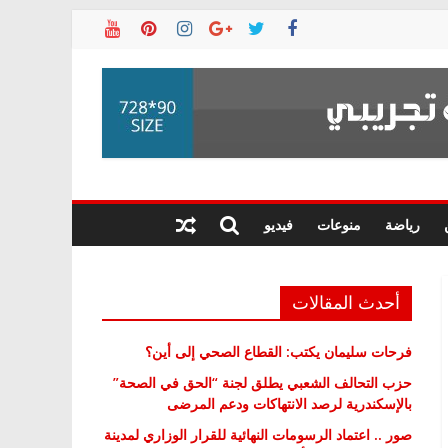
رياضة
منوعات
فيديو
أحدث المقالات
فرحات سليمان يكتب: القطاع الصحي إلى أين؟
حزب التحالف الشعبي يطلق لجنة “الحق في الصحة”
بالإسكندرية لرصد الانتهاكات ودعم المرضى
صور .. اعتماد الرسومات النهائية للقرار الوزاري لمدينة