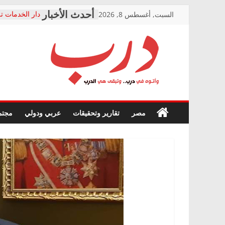
Skip
السبت, أغسطس 8, 2026
دار الخدمات تر
to
بعد مؤتمره الص
معاناة أصحاب
content
الشركة المنفذ
فرحات سليمان
درب
أين؟
حزب التحالف 
في الصحة” بال
وأتوه
ودعم المرضى
صور .. اعتماد 
في
مصر
تقارير وتحقيقات
عربي ودولي
مجتم
الوزاري لمدينة
درب..
إنشاء المبنى ا
وتبقى
المجلس القومي
هي
متابعة قضية ال
الدرب
قرينة البراءة 
حق أصيل