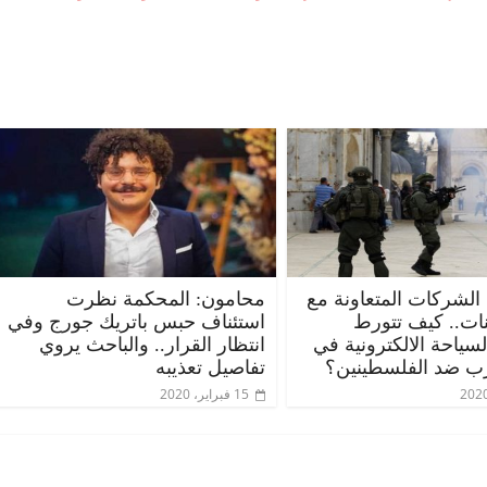
 الشركات المتعاونة مع
محامون: المحكمة نظرت
ات.. كيف تتورط
استئناف حبس باتريك جورج وفي
ياحة الالكترونية في
انتظار القرار.. والباحث يروي
ب ضد الفلسطينين؟
تفاصيل تعذيبه
15 فبراير، 2020