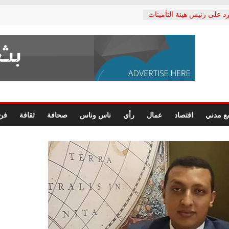
د على رئيس هيئة التأمينات
حفي: إنكار الأزمة لا ينهي
 المعاشات.. ونطالب بكشف
ة
 يكتب: القطاع الصحي إلى
الشعبي يطلق لجنة “الحق
إسكندرية لرصد الانتهاكات
الرسومات النهائية للقرار
ع مدني
اقتصاد
عمال
رأي
ناس وناس
صحافة
ثقافة
فن
 الصحفيين.. وانتهاء أعمال
لإداري
 لحقوق الإنسان يعلن
دكتور محمد زهران.. ويؤكد:
وضمانات المحاكمة العادلة