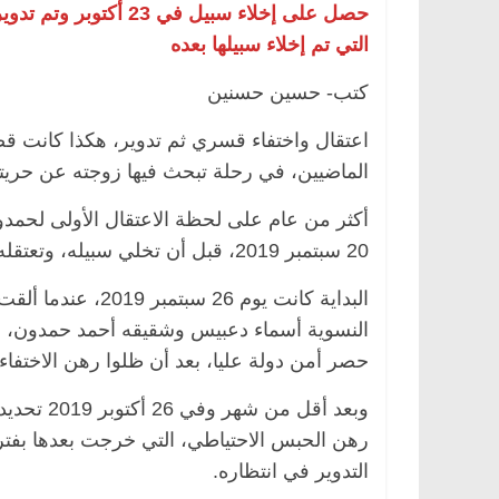
التي تم إخلاء سبيلها بعده
كتب- حسين حسنين
ة
مصر
ناس وناس
الرئيسية
مصر
ناس وناس
لخالق فاروق.. خبير اقتصادي
في ذكرى رحيله.. د. نور 
ذكرى ميلاده وحيداً على أبواب
قانوني دافع عن قضايا الو
الماضيين، في رحلة تبحث فيها زوجته عن حريته
للحرية (بروفايل)
26 يناير، 2026
أكثر من عام على لحظة الاعتقال الأولى لحم
20 سبتمبر 2019، قبل أن تخلي سبيله، وتعتقله مرة أخرى بعدها بأسابيع.
البداية كانت يوم 
حصر أمن دولة عليا، بعد أن ظلوا رهن الاختفا
وبعد أقل 
رهن الحبس الاحتياطي، التي خرجت بعدها بفت
التدوير في انتظاره.