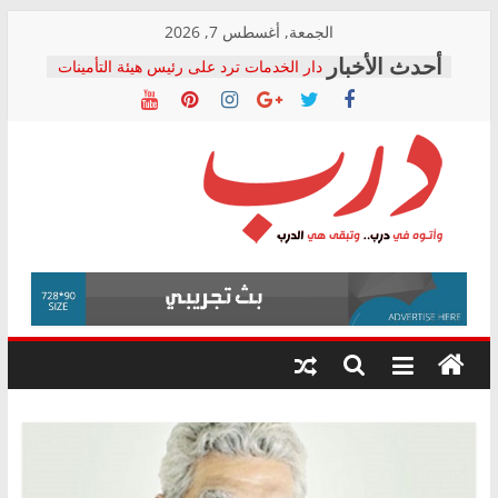
Skip
الجمعة, أغسطس 7, 2026
to
دار الخدمات ترد على رئيس هيئة التأمينات
content
بعد مؤتمره الصحفي: إنكار الأزمة لا ينهي
معاناة أصحاب المعاشات.. ونطالب بكشف
الشركة المنفذة
فرحات سليمان يكتب: القطاع الصحي إلى
أين؟
حزب التحالف الشعبي يطلق لجنة “الحق
درب
في الصحة” بالإسكندرية لرصد الانتهاكات
ودعم المرضى
صور .. اعتماد الرسومات النهائية للقرار
وأتوه
الوزاري لمدينة الصحفيين.. وانتهاء أعمال
في
إنشاء المبنى الإداري
درب..
المجلس القومي لحقوق الإنسان يعلن
وتبقى
متابعة قضية الدكتور محمد زهران.. ويؤكد:
هي
قرينة البراءة وضمانات المحاكمة العادلة
حق أصيل
الدرب