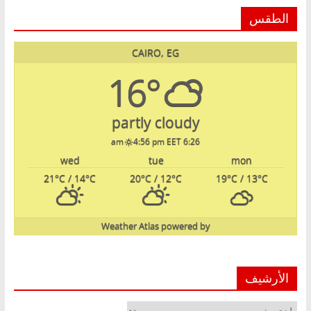
الطقس
CAIRO, EG
16°
partly cloudy
4:56 pm EET
6:26 am
wed
tue
mon
21
°C
/ 14
°C
20
°C
/ 12
°C
19
°C
/ 13
°C
Weather Atlas
powered by
الأرشيف
الأرشيف