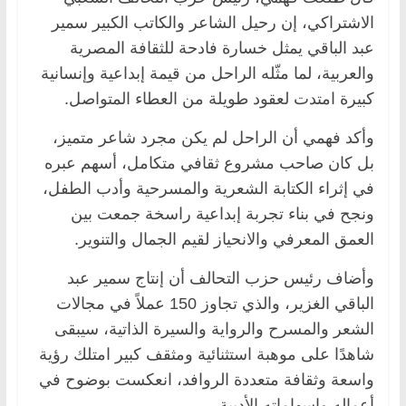
الاشتراكي، إن رحيل الشاعر والكاتب الكبير سمير
عبد الباقي يمثل خسارة فادحة للثقافة المصرية
والعربية، لما مثّله الراحل من قيمة إبداعية وإنسانية
كبيرة امتدت لعقود طويلة من العطاء المتواصل.
وأكد فهمي أن الراحل لم يكن مجرد شاعر متميز،
بل كان صاحب مشروع ثقافي متكامل، أسهم عبره
في إثراء الكتابة الشعرية والمسرحية وأدب الطفل،
ونجح في بناء تجربة إبداعية راسخة جمعت بين
العمق المعرفي والانحياز لقيم الجمال والتنوير.
وأضاف رئيس حزب التحالف أن إنتاج سمير عبد
الباقي الغزير، والذي تجاوز 150 عملاً في مجالات
الشعر والمسرح والرواية والسيرة الذاتية، سيبقى
شاهدًا على موهبة استثنائية ومثقف كبير امتلك رؤية
واسعة وثقافة متعددة الروافد، انعكست بوضوح في
أعماله وإسهاماته الأدبية.