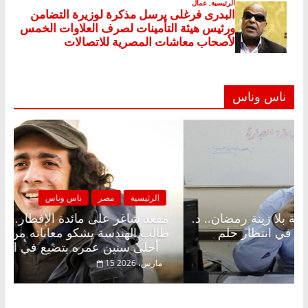
ناس وناس
لرئيسية
مصر
ناس وناس
الرئيسية
د شاغر على الإفطار وبلكونة بلا زينة رمضان.. د.
مقعد شا
الخالق فاروق خبير اقتصادي في انتظار حلم
طالب اله
أحلى سنين عمره بتضيع في السجن
فبراير، 2026
15 مارس، 2026