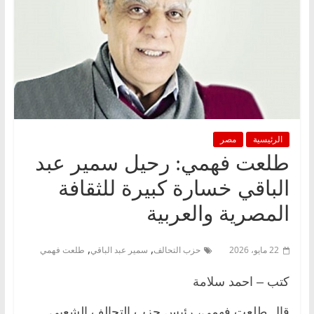
الرئيسية
مصر
طلعت فهمي: رحيل سمير عبد
الباقي خسارة كبيرة للثقافة
المصرية والعربية
,
,
22 مايو، 2026
حزب التحالف
سمير عبد الباقي
طلعت فهمي
كتب – احمد سلامة
قال طلعت فهمي، رئيس حزب التحالف الشعبي