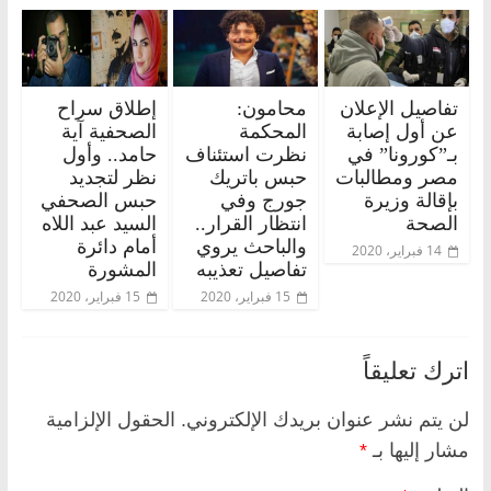
تفاصيل الإعلان
محامون:
إطلاق سراح
عن أول إصابة
المحكمة
الصحفية آية
بـ”كورونا” في
نظرت استئناف
حامد.. وأول
مصر ومطالبات
حبس باتريك
نظر لتجديد
بإقالة وزيرة
جورج وفي
حبس الصحفي
الصحة
انتظار القرار..
السيد عبد اللاه
والباحث يروي
أمام دائرة
14 فبراير، 2020
تفاصيل تعذيبه
المشورة
15 فبراير، 2020
15 فبراير، 2020
اترك تعليقاً
لن يتم نشر عنوان بريدك الإلكتروني.
الحقول الإلزامية
مشار إليها بـ
*