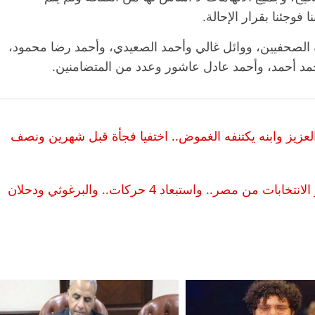
 فوجئنا بقرار الإحالة.
ة الصحفيين، ووائل غالي وأحمد الصعيدي، وأحمد رضا محمود،
مد أحمد، وأحمد عادل عاشور وعدد من المتضامنين.
لعزيز وابنه يكتنفه الغموض.. اختفيا فجأة قبل شهرين ونصف
الرئيسية
مصر
ناس وناس
الرئيسية
مقعد شاغر على مائدة الإفطار.. يحيى
مقعد شاغر ع
ه
حسين عبدالهادي فارس مقاومة
رمضان.. د. 
حوار القاهرة| الفصائل الفلسطينية تحدد مصير الانتخابات من مصر.. واستبعاد 4 حركات.. والبرغوثي ودحلان
ز
الخصخصة الذي دافع عن المال العام
اقتصادي في
(بروفايل)
الحبايب
21 فبراير، 2026
22 فبراير، 2026