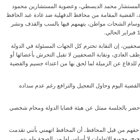
ة المستشار محمد الديسطي، وعضوية المستشارين محمود
د، القضية المقامة من محافظ الدقهلية ضد غادة عبد الحافظ
ووسام الشحات مواطن، يتهمهم فيها بالسب والقذف ونشر
صحفيين، إن النقابة تحترم كل الجهات المسئولة في الدولة
ف العادي، ونقابة الصحفيين لا تقبل التحرش بأعضائها أو
لدفاع عن الزميلة لما لحق بها من اعتداء جسيم والقضية
القضية اليوم وحاول التعجيل والترافع رغم عدم سداده
 “حضر بالجلسة ممثل عن هيئة قضايا الدولة ومحام شخصي
 حقهم من قبل المحافظ، أن المحافظ اتهمني بأنني تقدمت
يح، وجميع الاتهامات لا أساس لها من الصحة ولم يتم