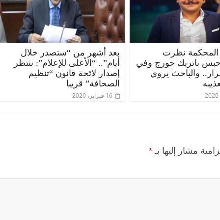
المحكمة نظرت
بعد أشهر من “ستصدر خلال
حبس باتريك جورج وفي
أيام”.. “الأعلى للإعلام”: ننتظر
قرار.. والباحث يروي
إصدار لائحة قانون “تنظيم
ذيبه
الصحافة” قريبا
16 فبراير، 2020
زامية مشار إليها بـ
*