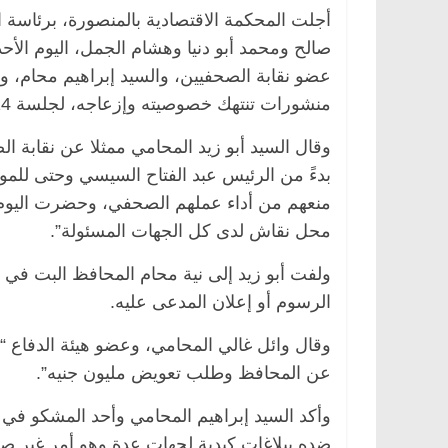
أجلت المحكمة الاقتصادية بالمنصورة، برئاس
صالح ومحمد أبو دنيا وهشام الجمل، اليوم الأح
عضو نقابة الصحفيين، والسيد إبراهيم محام، 
منشورات تنتهك خصوصيته وإزعاجه، لجلسة 14 فبراير الحالي.
وقال السيد أبو زيد المحامي ممثلا عن نقابة ال
بدءً من الرئيس عبد الفتاح السيسي وحتى للموظ
منعهم من أداء عملهم الصحفي، وحضرت اليوم ل
محل نقاش لدى كل الجهات المسئولة”.
ولفت أبو زيد إلى نية محام المحافظ البت في 
الرسوم أو إعلان المدعى عليه.
وقال وائل غالي المحامي، وعضو هيئة الدفاع
عن المحافظ وطلب تعويض مليون جنيه”.
وأكد السيد إبراهيم المحامي وأحد المشكو في
ضده ببلاغات كيدية لجهات عدة وهو أمر غير صح