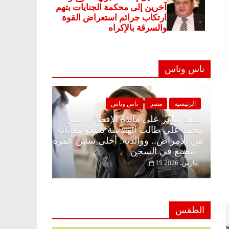
ناس وناس
مصر
ناس وناس
الرئيسية
مصر
ناس وناس
لى الإفطار وبلكونة بلا زينة
مقعد شاغر على مائدة الإفطار.
عبدالخالق فاروق خبير
محمد علي طالب الهندسة يشكو
 انتظار حلم الحرية ولمة
من الأمراض.. ووالدته: أحلى 
بتضيع في السجن
15 مارس، 2026
الطقس