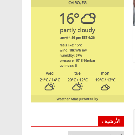
CAIRO, EG
16°
partly cloudy
4:56 pm EET
6:26 am
feels like: 15
°c
wind: 18
km/h
nw
humidity: 57
%
pressure: 1018.96
mbar
uv index: 0
wed
tue
mon
21
°C
/ 14
°C
20
°C
/ 12
°C
19
°C
/ 13
°C
Weather Atlas
powered by
الأرشيف
الأرشيف