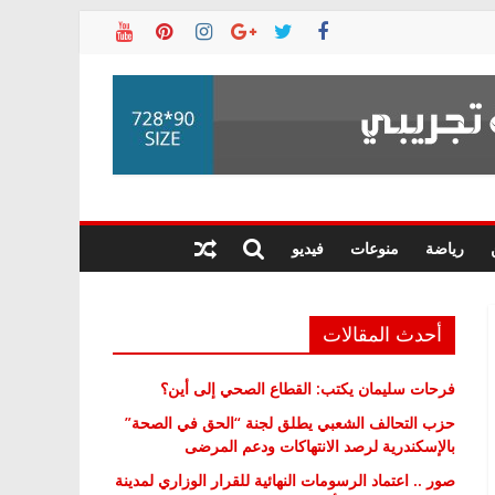
رياضة
منوعات
فيديو
أحدث المقالات
فرحات سليمان يكتب: القطاع الصحي إلى أين؟
حزب التحالف الشعبي يطلق لجنة “الحق في الصحة”
بالإسكندرية لرصد الانتهاكات ودعم المرضى
صور .. اعتماد الرسومات النهائية للقرار الوزاري لمدينة