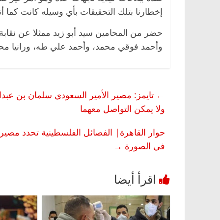
إخطارنا بتلك التحقيقات بأي وسيله كانت كما أننا
حضر من المحامين سيد أبو زيد ممثلا عن نقاب
وأحمد فوقي محمد، وأحمد علي طه، ورانيا مح
←
تايمز: مصير الأمير السعودي سلمان بن عبدا
ولا يمكن التواصل معهما
ناس وناس
الرئيسية
مصر
ناس وناس
روق.. خبير اقتصادي
في ذكرى رحيله.. د. نور فرحات فقي
اده وحيداً على أبواب
قانوني دافع عن قضايا الوطن وانحا
في الصورة
→
للحرية (بروفايل)
26 يناير، 2026