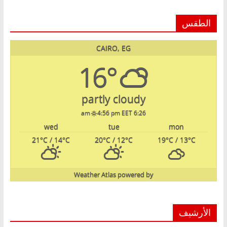
الطقس
CAIRO, EG
16°
partly cloudy
4:56 pm EET
6:26 am
wed
tue
mon
21
°C
/ 14
°C
20
°C
/ 12
°C
19
°C
/ 13
°C
Weather Atlas
powered by
الأرشيف