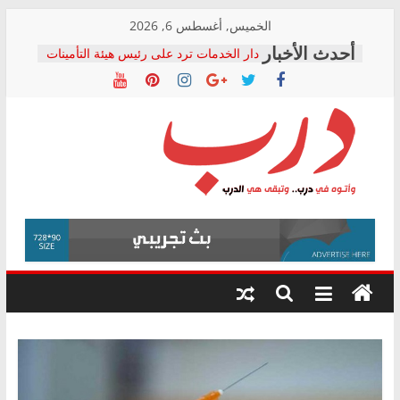
Skip
الخميس, أغسطس 6, 2026
to
دار الخدمات ترد على رئيس هيئة التأمينات
content
بعد مؤتمره الصحفي: إنكار الأزمة لا ينهي
معاناة أصحاب المعاشات.. ونطالب بكشف
الشركة المنفذة
فرحات سليمان يكتب: القطاع الصحي إلى
أين؟
حزب التحالف الشعبي يطلق لجنة “الحق
درب
في الصحة” بالإسكندرية لرصد الانتهاكات
ودعم المرضى
صور .. اعتماد الرسومات النهائية للقرار
وأتوه
الوزاري لمدينة الصحفيين.. وانتهاء أعمال
في
إنشاء المبنى الإداري
درب..
المجلس القومي لحقوق الإنسان يعلن
وتبقى
متابعة قضية الدكتور محمد زهران.. ويؤكد:
هي
قرينة البراءة وضمانات المحاكمة العادلة
حق أصيل
الدرب