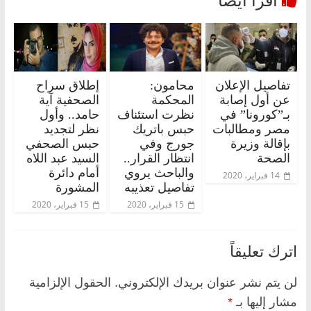
تفاصيل الإعلان
محامون:
إطلاق سراح
عن أول إصابة
المحكمة
الصحفية آية
بـ”كورونا” في
نظرت استئناف
حامد.. وأول
مصر ومطالبات
حبس باتريك
نظر لتجديد
بإقالة وزيرة
جورج وفي
حبس الصحفي
الصحة
انتظار القرار..
السيد عبد اللاه
والباحث يروي
أمام دائرة
14 فبراير، 2020
تفاصيل تعذيبه
المشورة
15 فبراير، 2020
15 فبراير، 2020
اترك تعليقاً
لن يتم نشر عنوان بريدك الإلكتروني.
الحقول الإلزامية
مشار إليها بـ
*