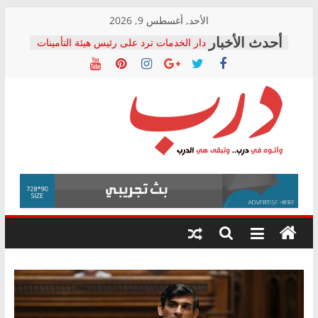
Skip
الأحد, أغسطس 9, 2026
to
دار الخدمات ترد على رئيس هيئة التأمينات
content
بعد مؤتمره الصحفي: إنكار الأزمة لا ينهي
معاناة أصحاب المعاشات.. ونطالب بكشف
الشركة المنفذة
فرحات سليمان يكتب: القطاع الصحي إلى
أين؟
حزب التحالف الشعبي يطلق لجنة “الحق
درب
في الصحة” بالإسكندرية لرصد الانتهاكات
ودعم المرضى
صور .. اعتماد الرسومات النهائية للقرار
وأتوه
الوزاري لمدينة الصحفيين.. وانتهاء أعمال
في
إنشاء المبنى الإداري
درب..
المجلس القومي لحقوق الإنسان يعلن
وتبقى
متابعة قضية الدكتور محمد زهران.. ويؤكد:
هي
قرينة البراءة وضمانات المحاكمة العادلة
حق أصيل
الدرب