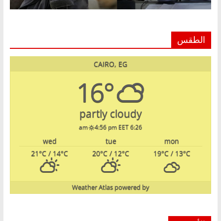
الطقس
CAIRO, EG
16°
partly cloudy
4:56 pm EET
6:26 am
wed
tue
mon
21
°C
/ 14
°C
20
°C
/ 12
°C
19
°C
/ 13
°C
Weather Atlas
powered by