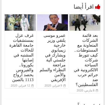
بعد قائمة
عمرو موسى
غرف عزل
الشركات
يلتقي وزير
بمستشفيات
المتعاونة مع
خارجية
جامعة القاهرة
المستوطنات..
زيمبابوي
للحالات
كيف تتورط
ويشارك في
المشتبه في
شركات
جلستي آلية
إصابتها
السياحة
مراجعة
بكورونا..
الالكترونية في
النظراء والسلم
والفيروس
جرائم حرب
والأمن
يحصد أرواح
ضد
الإفريقي
1113 بالصين
الفلسطينين؟
9 فبراير، 2020
12 فبراير، 2020
8 مارس، 2020