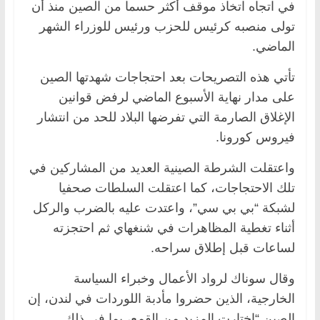
في اتجاه اتخاذ موقف أكثر حسما من الصين منذ أن
تولى منصبه كرئيس للحزب ورئيس للوزراء الشهر
الماضي.
تأتي هذه التصريحات بعد احتجاجات شهدتها الصين
على مدار نهاية الأسبوع الماضي لرفض قوانين
الإغلاق الصارمة التي تفرضها البلاد للحد من انتشار
فيروس كورونا.
واعتقلت الشرطة الصينية العديد من المشاركين في
تلك الاحتجاجات، كما اعتقلت السلطات صحفيا
لشبكة “بي بي سي”، واعتدت عليه بالضرب والركل
أثناء تغطية المظاهرات في شنغهاي ثم احتجزته
لساعات قبل إطلاق سراحه.
وقال سوناك لرواد الأعمال وخبراء السياسة
الخارجية، الذين حضروا مأدبة اللوردات في لندن، إن
الصين “اختارت المزيد من القمع، بما في ذلك