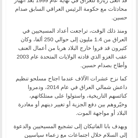
قد ألغى زيارة للعراق في نهاية عام 1999 بعد انهيار
محادثات مع حكومة الرئيس العراقي السابق صدام
حسين.
ومنذ ذلك الوقت، تراجعت أعداد المسيحيين في
العراق من 1.4 مليون إلى حوالي 250 ألفا، وكان
كثيرون قد فروا خارج البلاد هربا من أعمال العنف
عقب الغزو الذي قادته الولايات المتحدة عام 2003
وأطاح بصدام حسين.
كما نزح عشرات الآلاف عندما اجتاح مسلحو تنظيم
داعش شمالي العراق في عام 2014، ودمروا
كنائسهم التاريخية، واستولوا على ممتلكاتهم،
وخيّروهم بين دفع الجزية أو تغيير دينهم أو مغادرة
البلاد أو مواجهة الموت.
ويهدف بابا الفاتيكان إلى تشجيع المسيحيين والدعوة
إلى السلام خلال اجتماعات مع زعماء سياسيين