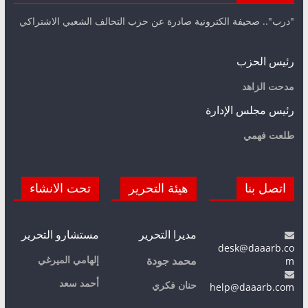
"درب".. صحيفة الكترونية صادرة عن حزب التحالف الشعبي الاشتراكي
رئيس الحزب
مدحت الزاهد
رئيس مجلس الإدارة
طلعت فهمي
اتصل بنا
هيئة التحرير
تحت الانشاء
مديرا التحرير
مستشارو التحرير
desk@daaarb.co
m
إلهامي الميرغي
محمد جودة
أحمد سعد
حنان فكري
help@daaarb.com