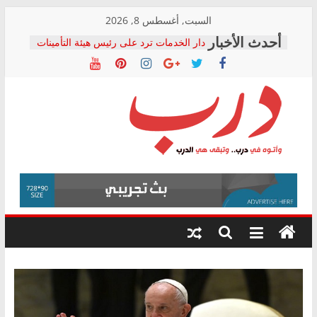
Skip
السبت, أغسطس 8, 2026
to
دار الخدمات ترد على رئيس هيئة التأمينات
content
بعد مؤتمره الصحفي: إنكار الأزمة لا ينهي
معاناة أصحاب المعاشات.. ونطالب بكشف
الشركة المنفذة
فرحات سليمان يكتب: القطاع الصحي إلى
أين؟
حزب التحالف الشعبي يطلق لجنة “الحق
درب
في الصحة” بالإسكندرية لرصد الانتهاكات
ودعم المرضى
صور .. اعتماد الرسومات النهائية للقرار
وأتوه
الوزاري لمدينة الصحفيين.. وانتهاء أعمال
في
إنشاء المبنى الإداري
درب..
المجلس القومي لحقوق الإنسان يعلن
وتبقى
متابعة قضية الدكتور محمد زهران.. ويؤكد:
هي
قرينة البراءة وضمانات المحاكمة العادلة
حق أصيل
الدرب