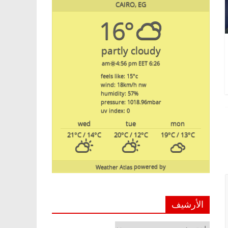
CAIRO, EG
16°
partly cloudy
4:56 pm EET
6:26 am
feels like: 15
°c
wind: 18
km/h
nw
humidity: 57
%
pressure: 1018.96
mbar
uv index: 0
wed
tue
mon
21
°C
/ 14
°C
20
°C
/ 12
°C
19
°C
/ 13
°C
Weather Atlas
powered by
الأرشيف
الأرشيف