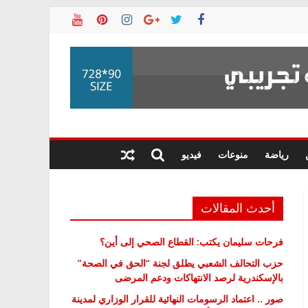
رياضة
منوعات
فيديو
أحدث المقالات
فرحات سليمان يكتب: القطاع الصحي إلى أين؟
حزب التحالف الشعبي يطلق لجنة “الحق في الصحة”
بالإسكندرية لرصد الانتهاكات ودعم المرضى
صور .. اعتماد الرسومات النهائية للقرار الوزاري لمدينة