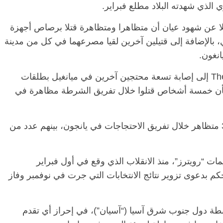
الذي شهدته البلاد مطلع فبراير.
قلا عن شهود عيان أن متظاهرا ومتظاهرة قتلا برصاص أجهزة
اي، بالإضافة إلى قتيلين آخرين لقيا مصرعهما في كل من مدينة
انغون.
ووفقا لـ”رويترز”، فقد أشار موقع The Irrawaddy إلى إصابة تسعة محتجين آخرين في ميانغيل بطلقات
ية، فيما أفادت صحيفة Monywa Gazette بأن خمسة أشخاص قتلوا خلال تفريق الشرطة مظاهرة في
كما أكد موقع Myanmar Now توقيف نحو 300 متظاهر خلال تفريق الاحتجاجات في يانجون، بينهم عدد من
سب تقييمات “رويترز”، منذ الانقلاب الذي وقع في أول فبراير
م بدعوى تزوير نتائج الانتخابات التي جرت في نوفمبر وفاز
طة دول جنوب شرق آسيا (“آسيان”)، في إحراز أي تقدم