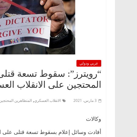
عربي ودولي
“رويترز”: سقوط تسعة قتل
المحتجين على الانقلاب الع
,
3 مارس، 2021
الانقلاب العسكري
المتظاهرين المحتجين
وكالات
أفادت وسائل إعلام بسقوط تسعة قتلى على ا