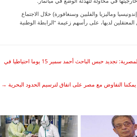
خارجيتها في محاولة لتهدئة الوضع في ميانمار.
يسيا وماليزيا والفلبين وسنغافورة) خلال الاجتماع
لمعتقلين لديها، على رأسهم زعيمة “الرابطة الوطنية
ورقيا دون حضوره من محبسه.. المفوضية المصرية: تجديد حبس الباحث أحمد سمير 15 يوما احتياطيا في
الرئيسية
مصر
ناس وناس
الرئي
مقعد شاغر على مائدة الإفطار.. يحيى
مقعد 
ات فقيه
حسين عبدالهادي فارس مقاومة
رمضان
 يمكننا التفاوض مع مصر على اتفاق لترسيم الحدود البحرية
→
وانحاز
الخصخصة الذي دافع عن المال العام
اقتصا
(بروفايل)
الحبايب
21 فبراير، 2026
22 فبراير، 6