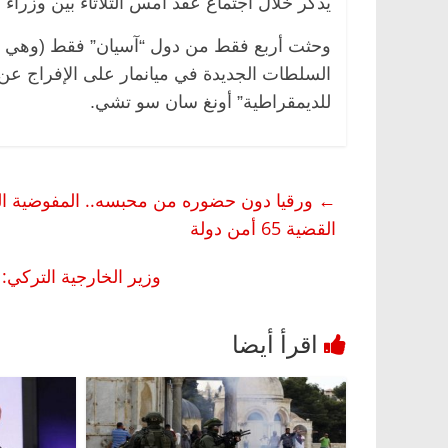
يذكر خلال اجتماع عقد أمس الثلاثاء بين وزراء 
وحثت أربع فقط من دول “آسيان” فقط (وهي إندون
السلطات الجديدة في ميانمار على الإفراج عن ا
للديمقراطية” أونغ سان سو تشي.
←
مصر
ناس وناس
الرئيسية
مصر
ناس وناس
القضية 65 أمن دولة
لق فاروق.. خبير اقتصادي
في ذكرى رحيله.. د. نور فرح
وزير الخارجية التركي:
ى ميلاده وحيداً على أبواب
قانوني دافع عن قضايا الوطن 
للحرية (بروفايل)
26 يناير، 2026