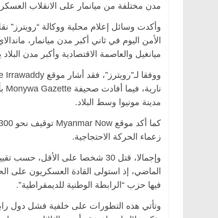
مدن مختلفة من ميانمار على الانقلاب العسكري 
وأكدت وسائل إعلام محلية ووكالة “رويترز” ن
الأمن اليوم في ثاني أكبر مدن ميانمار، ماندال
ميانغيل والعاصمة الاقتصادية وأكبر مدن البلاد ي
نار
مدينة مونيوا وسط البلاد.
زعماء الحركة الاحتجاجية.
وإجمالا، قتل 30 شخصا على الأقل، ح
الماضي، إذ استولى القادة العسكريون على الحك
فيها حزب “الرابطة الوطنية للديمقراطية”.
وتأتي هذه التطورات على خلفية فشل دول راب