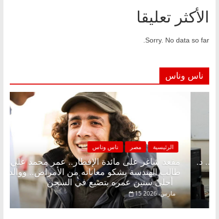
الأكثر تعليقا
Sorry. No data so far.
ناس وناس
صر
ناس وناس
الرئيسية
مصر
لى الإفطار وبلكونة بلا زينة رمضان.. د.
مقعد شاغر على م
اروق خبير اقتصادي في انتظار حلم
طالب الهندسة يشك
أحلى سنين عمره بتضيع في السجن
15 مارس، 2026