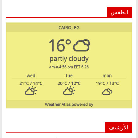
الطقس
CAIRO, EG
16°
partly cloudy
4:56 pm EET
6:26 am
wed
tue
mon
21
°C
/ 14
°C
20
°C
/ 12
°C
19
°C
/ 13
°C
Weather Atlas
powered by
الأرشيف