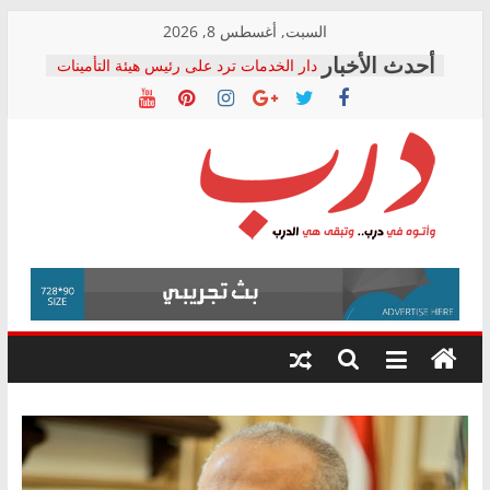
Skip
السبت, أغسطس 8, 2026
to
دار الخدمات ترد على رئيس هيئة التأمينات
content
بعد مؤتمره الصحفي: إنكار الأزمة لا ينهي
معاناة أصحاب المعاشات.. ونطالب بكشف
الشركة المنفذة
فرحات سليمان يكتب: القطاع الصحي إلى
أين؟
حزب التحالف الشعبي يطلق لجنة “الحق
درب
في الصحة” بالإسكندرية لرصد الانتهاكات
ودعم المرضى
صور .. اعتماد الرسومات النهائية للقرار
وأتوه
الوزاري لمدينة الصحفيين.. وانتهاء أعمال
في
إنشاء المبنى الإداري
درب..
المجلس القومي لحقوق الإنسان يعلن
وتبقى
متابعة قضية الدكتور محمد زهران.. ويؤكد:
هي
قرينة البراءة وضمانات المحاكمة العادلة
حق أصيل
الدرب