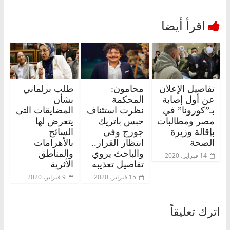
تفاصيل الإعلان
محامون:
طلب برلماني
عن أول إصابة
المحكمة
بشأن
بـ”كورونا” في
نظرت استئناف
المضايقات التى
مصر ومطالبات
حبس باتريك
يتعرض لها
بإقالة وزيرة
جورج وفي
السائح
الصحة
انتظار القرار..
بالأهرامات
والباحث يروي
والمناطق
14 فبراير، 2020
تفاصيل تعذيبه
الأثرية
15 فبراير، 2020
9 فبراير، 2020
اترك تعليقاً