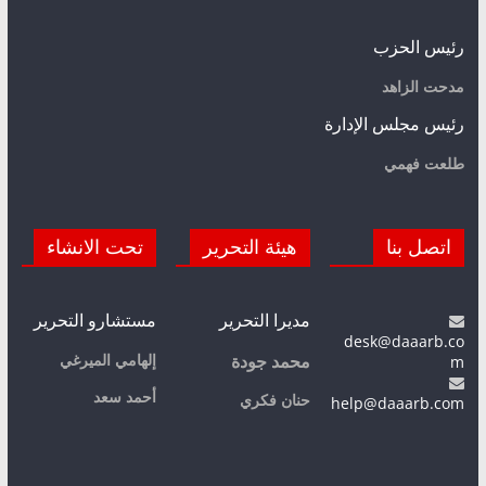
رئيس الحزب
مدحت الزاهد
رئيس مجلس الإدارة
طلعت فهمي
اتصل بنا
هيئة التحرير
تحت الانشاء
مديرا التحرير
مستشارو التحرير
desk@daaarb.co
m
إلهامي الميرغي
محمد جودة
أحمد سعد
حنان فكري
help@daaarb.com