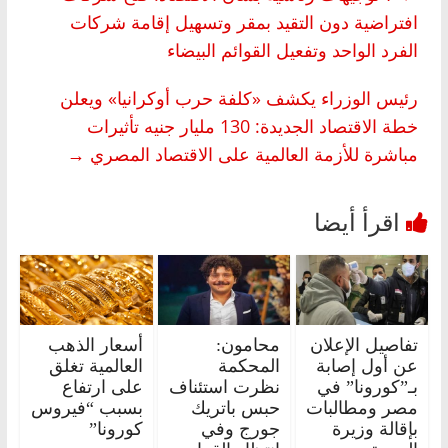
افتراضية دون التقيد بمقر وتسهيل إقامة شركات
الفرد الواحد وتفعيل القوائم البيضاء
رئيس الوزراء يكشف «كلفة حرب أوكرانيا» ويعلن
خطة الاقتصاد الجديدة: 130 مليار جنيه تأثيرات
مباشرة للأزمة العالمية على الاقتصاد المصري
→
تفاصيل الإعلان
محامون:
أسعار الذهب
عن أول إصابة
المحكمة
العالمية تغلق
بـ”كورونا” في
نظرت استئناف
على ارتفاع
مصر ومطالبات
حبس باتريك
بسبب “فيروس
بإقالة وزيرة
جورج وفي
كورونا”