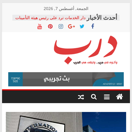
Skip
الجمعة, أغسطس 7, 2026
to
دار الخدمات ترد على رئيس هيئة التأمينات
content
بعد مؤتمره الصحفي: إنكار الأزمة لا ينهي
معاناة أصحاب المعاشات.. ونطالب بكشف
الشركة المنفذة
فرحات سليمان يكتب: القطاع الصحي إلى
أين؟
حزب التحالف الشعبي يطلق لجنة “الحق
درب
في الصحة” بالإسكندرية لرصد الانتهاكات
ودعم المرضى
صور .. اعتماد الرسومات النهائية للقرار
وأتوه
الوزاري لمدينة الصحفيين.. وانتهاء أعمال
في
إنشاء المبنى الإداري
درب..
المجلس القومي لحقوق الإنسان يعلن
وتبقى
متابعة قضية الدكتور محمد زهران.. ويؤكد:
هي
قرينة البراءة وضمانات المحاكمة العادلة
حق أصيل
الدرب