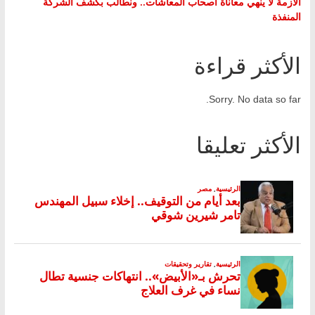
الأزمة لا ينهي معاناة أصحاب المعاشات.. ونطالب بكشف الشركة
المنفذة
الأكثر قراءة
Sorry. No data so far.
الأكثر تعليقا