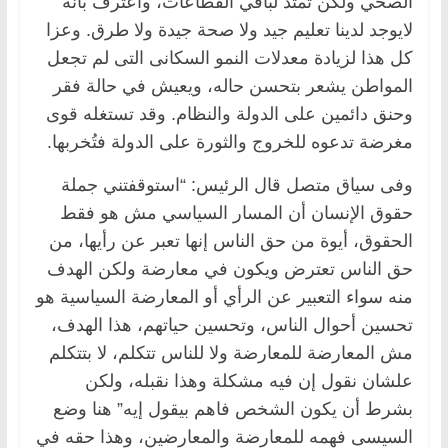
الصحي ولكن تمتد لباقي القطاعات، واعترف بأنه
لايوجد لدينا تعليم جيد ولا صحة جيدة ولا طرق. وعزا
كل هذا لزيادة معدلات النمو السكانى التى لم تجعل
المواطن يشعر بتحسن حاله، ويعيش في حالة فقر
وحنق دائمين على الدولة والنظام. وقد تستغله قوى
مغرضة تدعوه للخروج والثورة على الدولة فتُخربها.
وفى سياق متصل قال الرئيس: “استوقفتني جملة
حقوق الإنسان أن المسار السياسي مش هو فقط
الحقوق، أيوة من حق الناس إنها تعبر عن رأيها، من
حق الناس تعترض ويكون في معارضة ولكن الهدف
منه سواء التعبير عن الرأي أو المعارضة السياسية هو
تحسين أحوال الناس، وتحسين حياتهم، هذا الهدف،
مش المعارضة للمعارضة ولا للناس تتكلم، لا بتتكلم
علشان نقول إن فيه مشكلة وهذا نقبله، ولكن
بشرط أن يكون الشخص فاهم بيقول إيه” هنا وضع
السيسى فهمه للمعارضة والمعارضين، وهذا حقه في