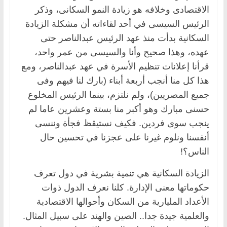
الاقتصادى وخلافه هو زيادة النمو السكانى، وذكر
الرئيس السيسى في أحد لقاءاته أن مشكلة الزيادة
السكانية بدأت منذ عهد الرئيس عبدالناصر حتى
عهده، وهذا صحيح وأنا والسيسى من عمر واحد،
قرأنا إعلانات تنظيم الأسرة في عهد عبدالناصر، ومع
هذا كل منا أنجب أربعة أبناء (بارك لنا فيهم وفى
جميع المصريين)، ولم نلتزم، بينما الرئيس المخلوع
حسنى مبارك وهو أكبر منا بستة وعشرين عاما لم
ينجب سوى فردين. فكيف نستيقظ فجأة وننسى
أنفسنا ونلوم غيرنا على عجزنا في تحسين حال
الناس؟!
الزيادة السكانية هي تنمية بشرية في دول تعرف
حكوماتها معنى الإدارة. كلنا نعرف الدول ذوات
الأعداد المليارية من السكان وأحوالها الاقتصادية
والعلمية جيدة جدا.. الصين والهند على سبيل المثال.