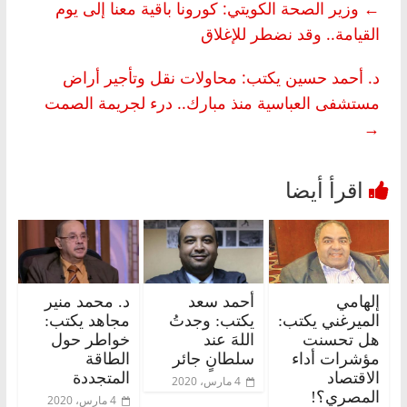
←
وزير الصحة الكويتي: كورونا باقية معنا إلى يوم
القيامة.. وقد نضطر للإغلاق
د. أحمد حسين يكتب: محاولات نقل وتأجير أراض
مستشفى العباسية منذ مبارك.. درء لجريمة الصمت
→
إلهامي
أحمد سعد
د. محمد منير
الميرغني يكتب:
يكتب: وجدتُ
مجاهد يكتب:
هل تحسنت
اللهَ عند
خواطر حول
مؤشرات أداء
سلطانٍ جائر
الطاقة
الاقتصاد
المتجددة
4 مارس، 2020
المصري؟!
4 مارس، 2020