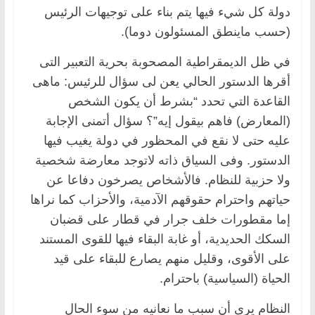
دولة كل شيء فيها يتم بناء على توجيهات الرئيس
(حسب ماينطق المسئولون دوما).
في ظل الديمقراطية المصحوبة بحرية التعبير التى
أقرها الدستور الحالي يعن لى سؤال للرئيس: ماهى
القاعدة التي تحدد “بشرط أن يكون الشخص
(المعارض) فاهم بيقول إيه”؟ سؤال أتمنى الإجابة
عليه حتى لا نقع في المحظور في دولة يغيب فيها
الدستور. وفى السياق ذاته لاتوجد معارضة شخصية
ولا حزبية للنظام. فالأشخاص يصرخون دفاعا عن
حياتهم واحترام حقوقهم الآدمية، والأحزاب كما نراها
إما مقطورات خلف جرار في قطار على قضبان
السكك الحديدية، أو غابة البقاء فيها للقوى المستند
على الأقوى، وقليل منهم يصارع للبقاء على قيد
الحياة (السياسية) باحترام.
النظام يرى أن سبب ما نعانيه من سوء الحال