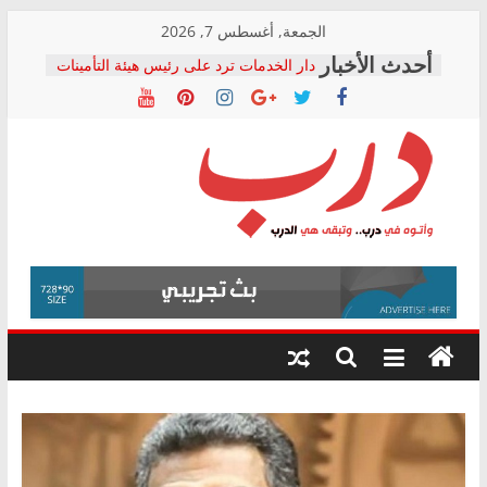
Skip
الجمعة, أغسطس 7, 2026
to
دار الخدمات ترد على رئيس هيئة التأمينات
content
بعد مؤتمره الصحفي: إنكار الأزمة لا ينهي
معاناة أصحاب المعاشات.. ونطالب بكشف
الشركة المنفذة
فرحات سليمان يكتب: القطاع الصحي إلى
أين؟
حزب التحالف الشعبي يطلق لجنة “الحق
درب
في الصحة” بالإسكندرية لرصد الانتهاكات
ودعم المرضى
صور .. اعتماد الرسومات النهائية للقرار
وأتوه
الوزاري لمدينة الصحفيين.. وانتهاء أعمال
في
إنشاء المبنى الإداري
درب..
المجلس القومي لحقوق الإنسان يعلن
وتبقى
متابعة قضية الدكتور محمد زهران.. ويؤكد:
هي
قرينة البراءة وضمانات المحاكمة العادلة
حق أصيل
الدرب