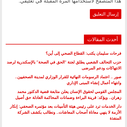
هذا المتصفح لاستخدامها المرة المقبلة في تعليقي.
أحدث المقالات
فرحات سليمان يكتب: القطاع الصحي إلى أين؟
حزب التحالف الشعبي يطلق لجنة “الحق في الصحة” بالإسكندرية لرصد
الانتهاكات ودعم المرضى
صور .. اعتماد الرسومات النهائية للقرار الوزاري لمدينة الصحفيين..
وانتهاء أعمال إنشاء المبنى الإداري
المجلس القومي لحقوق الإنسان يعلن متابعة قضية الدكتور محمد
زهران.. ويؤكد: قرينة البراءة وضمانات المحاكمة العادلة حق أصيل
دار الخدمات ترد على رئيس هيئة التأمينات بعد مؤتمره الصحفي: إنكار
الأزمة لا ينهي معاناة أصحاب المعاشات.. ونطالب بكشف الشركة
المنفذة