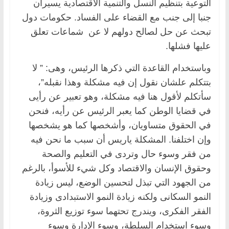
التوعية بتنظيم النسل والتنمية الاقتصادية يسيران
جنبا إلى جنب مع القضاء على الفساد. حكومات دول
تبحث عن حل لصالح دولهم لا عن شماعات تعلق
عليها فشلها.
وباستخدام القاعدة التي ذكرها الرئيس، وهى: ” لا
بتتكلم علشان نقول إن فيه مشكلة وهذا نقبله”،
سأتكلم لأقول هنا فيه مشكلة، وهو تعبير عن رأيى
في قضايا الوطن كما يعبر الرئيس عن رأيه، فنحن
في الحقوق متساويان، وأشخصها كما هو يشخصها
وإن اختلفنا. المشكلة ياريس أن سبب ما نحن فيه
من فقر وسوء حال وتردى في التعليم والصحة
وحقوق الإنسان والاقتصاد وكل شيء للأسوأ، بالرغم
من الجهود التي تبذل لتحسين الوضع، ليس زيادة
النمو السكانى ولكنه زيادة النمو الاستبدادى وزيادة
الفقر الفكرى، ويندرج تحتهما سوء توزيع الثروة،
وسوء استخدام السلطة، وسوء الإدارة وسوء