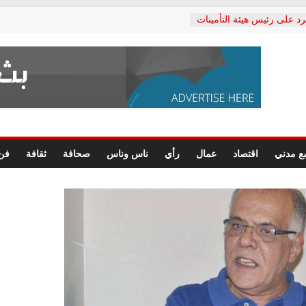
رد على رئيس هيئة التأمينات
حفي: إنكار الأزمة لا ينهي
 المعاشات.. ونطالب بكشف
ة
 يكتب: القطاع الصحي إلى
الشعبي يطلق لجنة “الحق
إسكندرية لرصد الانتهاكات
الرسومات النهائية للقرار
ع مدني
اقتصاد
عمال
رأي
ناس وناس
صحافة
ثقافة
فن
 الصحفيين.. وانتهاء أعمال
لإداري
ي لحقوق الإنسان يعلن
لدكتور محمد زهران.. ويؤكد:
وضمانات المحاكمة العادلة