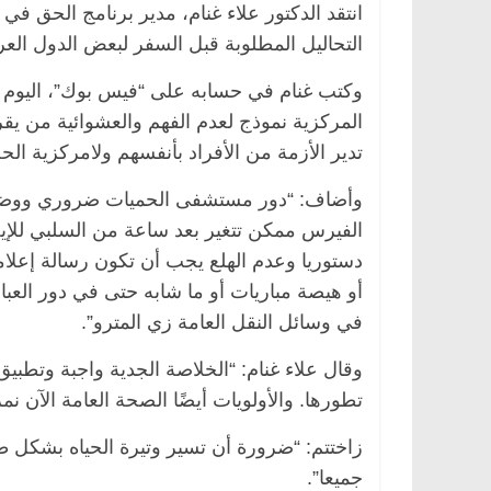
انتقد الدكتور علاء غنام، مدير برنامج الحق في
التحاليل المطلوبة قبل السفر لبعض الدول العرب
وكتب غنام في حسابه على “فيس بوك”، اليوم ال
المركزية نموذج لعدم الفهم والعشوائية من يق
تدير الأزمة من الأفراد بأنفسهم ولامركزية ال
وأضاف: “دور مستشفى الحميات ضروري ووضع م
الفيرس ممكن تتغير بعد ساعة من السلبي للإي
دستوريا وعدم الهلع يجب أن تكون رسالة إعلامي
أو هيصة مباريات أو ما شابه حتى في دور العب
في وسائل النقل العامة زي المترو”.
وقال علاء غنام: “الخلاصة الجدية واجبة وتطب
تطورها. والأولويات أيضًا الصحة العامة الآن نم
زاختتم: “ضرورة أن تسير وتيرة الحياه بشكل
جميعا”.