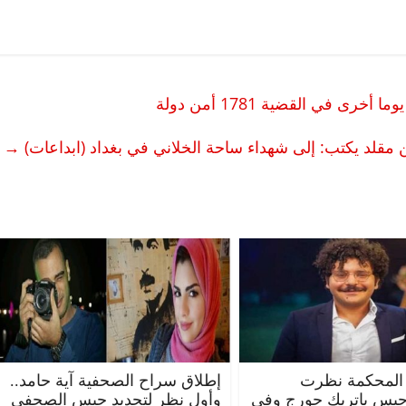
 مقلد يكتب: إلى شهداء ساحة الخلاني في بغداد (ابداعات)
→
الرئيسية
مصر
ناس وناس
الرئي
مقعد شاغر على مائدة الإفطار.. يحيى
مقعد 
ات فقيه
حسين عبدالهادي فارس مقاومة
رمضان
وانحاز
الخصخصة الذي دافع عن المال العام
اقتصا
(بروفايل)
الحبايب
21 فبراير، 2026
22 فبراير، 6
المحكمة نظرت
إطلاق سراح الصحفية آية حامد..
حبس باتريك جورج وفي
وأول نظر لتجديد حبس الصحفي