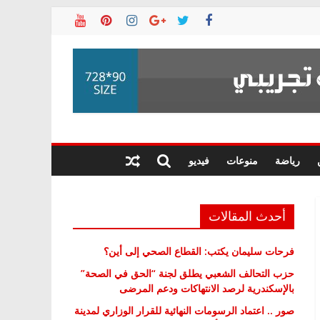
رياضة
منوعات
فيديو
أحدث المقالات
فرحات سليمان يكتب: القطاع الصحي إلى أين؟
حزب التحالف الشعبي يطلق لجنة “الحق في الصحة”
بالإسكندرية لرصد الانتهاكات ودعم المرضى
صور .. اعتماد الرسومات النهائية للقرار الوزاري لمدينة