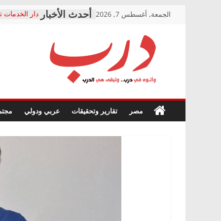
Skip
الجمعة, أغسطس 7, 2026
دار الخدمات ت
to
بعد مؤتمره الص
معاناة أصحاب
content
الشركة المنفذ
فرحات سليمان
درب
أين؟
حزب التحالف 
في الصحة” بال
وأتوه
ودعم المرضى
صور .. اعتماد 
في
مصر
تقارير وتحقيقات
عربي ودولي
مجتم
الوزاري لمدينة
درب..
إنشاء المبنى ا
وتبقى
المجلس القوم
هي
متابعة قضية ا
الدرب
قرينة البراءة 
حق أصيل