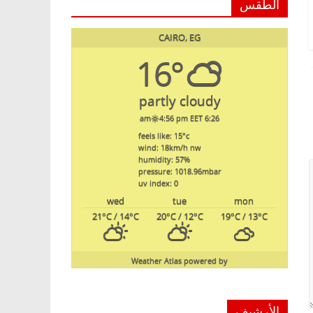
الطقس
CAIRO, EG
16°
partly cloudy
4:56 pm EET
6:26 am
feels like: 15
°c
wind: 18
km/h
nw
humidity: 57
%
pressure: 1018.96
mbar
uv index: 0
wed
tue
mon
21
°C
/ 14
°C
20
°C
/ 12
°C
19
°C
/ 13
°C
Weather Atlas
powered by
الأرشيف