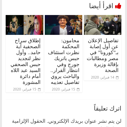
تفاصيل الإعلان
محامون:
إطلاق سراح
عن أول إصابة
المحكمة
الصحفية آية
بـ”كورونا” في
نظرت استئناف
حامد.. وأول
مصر ومطالبات
حبس باتريك
نظر لتجديد
بإقالة وزيرة
جورج وفي
حبس الصحفي
الصحة
انتظار القرار..
السيد عبد اللاه
والباحث يروي
أمام دائرة
14 فبراير، 2020
تفاصيل تعذيبه
المشورة
15 فبراير، 2020
15 فبراير، 2020
اترك تعليقاً
لن يتم نشر عنوان بريدك الإلكتروني.
الحقول الإلزامية