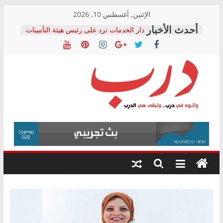
Skip
الإثنين, أغسطس 10, 2026
to
دار الخدمات ترد على رئيس هيئة التأمينات
content
بعد مؤتمره الصحفي: إنكار الأزمة لا ينهي
معاناة أصحاب المعاشات.. ونطالب بكشف
الشركة المنفذة
فرحات سليمان يكتب: القطاع الصحي إلى
أين؟
حزب التحالف الشعبي يطلق لجنة “الحق
درب
في الصحة” بالإسكندرية لرصد الانتهاكات
ودعم المرضى
صور .. اعتماد الرسومات النهائية للقرار
وأتوه
الوزاري لمدينة الصحفيين.. وانتهاء أعمال
في
إنشاء المبنى الإداري
درب..
المجلس القومي لحقوق الإنسان يعلن
وتبقى
متابعة قضية الدكتور محمد زهران.. ويؤكد:
هي
قرينة البراءة وضمانات المحاكمة العادلة
حق أصيل
الدرب