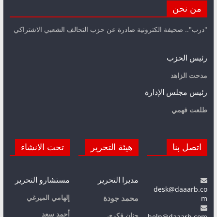
من نحن
"درب".. صحيفة الكترونية صادرة عن حزب التحالف الشعبي الاشتراكي
رئيس الحزب
مدحت الزاهد
رئيس مجلس الإدارة
طلعت فهمي
اتصل بنا
هيئة التحرير
تحت الانشاء
مديرا التحرير
مستشارو التحرير
desk@daaarb.co
m
إلهامي الميرغي
محمد جودة
أحمد سعد
حنان فكري
help@daaarb.com