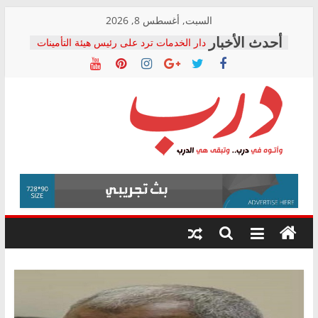
Skip
السبت, أغسطس 8, 2026
to
دار الخدمات ترد على رئيس هيئة التأمينات
content
بعد مؤتمره الصحفي: إنكار الأزمة لا ينهي
معاناة أصحاب المعاشات.. ونطالب بكشف
الشركة المنفذة
فرحات سليمان يكتب: القطاع الصحي إلى
أين؟
حزب التحالف الشعبي يطلق لجنة “الحق
درب
في الصحة” بالإسكندرية لرصد الانتهاكات
ودعم المرضى
صور .. اعتماد الرسومات النهائية للقرار
وأتوه
الوزاري لمدينة الصحفيين.. وانتهاء أعمال
في
إنشاء المبنى الإداري
درب..
المجلس القومي لحقوق الإنسان يعلن
وتبقى
متابعة قضية الدكتور محمد زهران.. ويؤكد:
هي
قرينة البراءة وضمانات المحاكمة العادلة
حق أصيل
الدرب