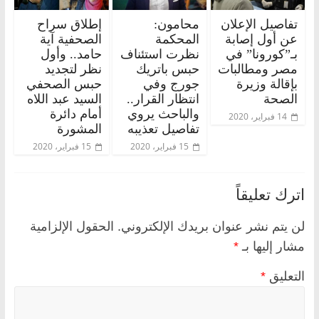
تفاصيل الإعلان
محامون:
إطلاق سراح
عن أول إصابة
المحكمة
الصحفية آية
بـ”كورونا” في
نظرت استئناف
حامد.. وأول
مصر ومطالبات
حبس باتريك
نظر لتجديد
بإقالة وزيرة
جورج وفي
حبس الصحفي
الصحة
انتظار القرار..
السيد عبد اللاه
والباحث يروي
أمام دائرة
14 فبراير، 2020
تفاصيل تعذيبه
المشورة
15 فبراير، 2020
15 فبراير، 2020
اترك تعليقاً
لن يتم نشر عنوان بريدك الإلكتروني.
الحقول الإلزامية
مشار إليها بـ
*
التعليق
*