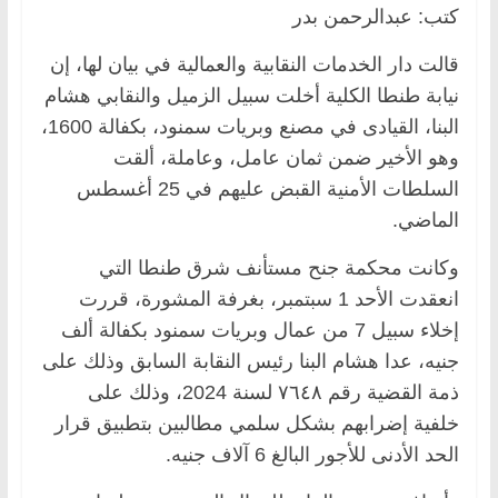
كتب: عبدالرحمن بدر
قالت دار الخدمات النقابية والعمالية في بيان لها، إن
نيابة طنطا الكلية أخلت سبيل الزميل والنقابي هشام
البنا، القيادى في مصنع وبريات سمنود، بكفالة 1600،
وهو الأخير ضمن ثمان عامل، وعاملة، ألقت
السلطات الأمنية القبض عليهم في 25 أغسطس
الماضي.
وكانت محكمة جنح مستأنف شرق طنطا التي
انعقدت الأحد 1 سبتمبر، بغرفة المشورة، قررت
إخلاء سبيل 7 من عمال وبريات سمنود بكفالة ألف
جنيه، عدا هشام البنا رئيس النقابة السابق وذلك على
ذمة القضية رقم ٧٦٤٨ لسنة 2024، وذلك على
خلفية إضرابهم بشكل سلمي مطالبين بتطبيق قرار
الحد الأدنى للأجور البالغ 6 آلاف جنيه.