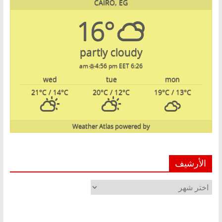
CAIRO, EG
16°
partly cloudy
4:56 pm EET
6:26 am
wed
tue
mon
21
°C
/ 14
°C
20
°C
/ 12
°C
19
°C
/ 13
°C
Weather Atlas
powered by
الأرشيف
الأرشيف