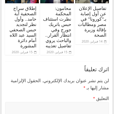
تفاصيل الإعلان
محامون:
إطلاق سراح
عن أول إصابة
المحكمة
الصحفية آية
بـ”كورونا” في
نظرت استئناف
حامد.. وأول
مصر ومطالبات
حبس باتريك
نظر لتجديد
بإقالة وزيرة
جورج وفي
حبس الصحفي
الصحة
انتظار القرار..
السيد عبد اللاه
والباحث يروي
أمام دائرة
14 فبراير، 2020
تفاصيل تعذيبه
المشورة
15 فبراير، 2020
15 فبراير، 2020
اترك تعليقاً
لن يتم نشر عنوان بريدك الإلكتروني.
الحقول الإلزامية
مشار إليها بـ
*
التعليق
*