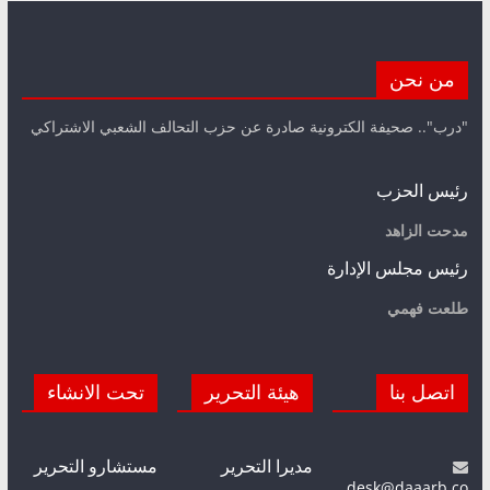
من نحن
"درب".. صحيفة الكترونية صادرة عن حزب التحالف الشعبي الاشتراكي
رئيس الحزب
مدحت الزاهد
رئيس مجلس الإدارة
طلعت فهمي
اتصل بنا
هيئة التحرير
تحت الانشاء
مديرا التحرير
مستشارو التحرير
desk@daaarb.co