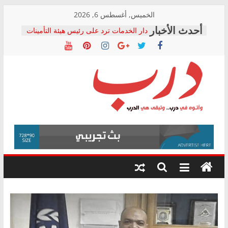
Skip
الخميس, أغسطس 6, 2026
to
دار الخدمات ترد على رئيس هيئة التأمينات
content
بعد مؤتمره الصحفي: إنكار الأزمة لا ينهي
معاناة أصحاب المعاشات.. ونطالب بكشف
الشركة المنفذة
فرحات سليمان يكتب: القطاع الصحي إلى
أين؟
حزب التحالف الشعبي يطلق لجنة “الحق
درب
في الصحة” بالإسكندرية لرصد الانتهاكات
ودعم المرضى
صور .. اعتماد الرسومات النهائية للقرار
وأتوه
الوزاري لمدينة الصحفيين.. وانتهاء أعمال
في
إنشاء المبنى الإداري
درب..
المجلس القومي لحقوق الإنسان يعلن
وتبقى
متابعة قضية الدكتور محمد زهران.. ويؤكد:
هي
قرينة البراءة وضمانات المحاكمة العادلة
حق أصيل
الدرب