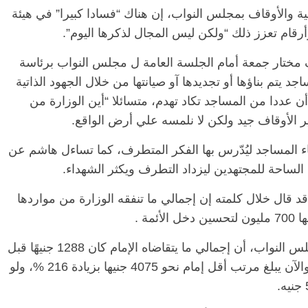
ة والأوقاف بمجلس النواب، إن هناك “فسادا كبيرا” في هيئة
رقام تعزز ذلك “ولكن ليس المجال لذكرها اليوم”.
مختار جمعة أمام الجلسة العامة ل مجلس النواب برئاسة
 يتم بناؤها أو تجديدها آو صيانتها من خلال الجهود الذاتية
ن عددا من المساجد تكاد تهدم، متسائلا “أين الوزارة من
ير الأوقاف جيد ولكن لا نلمسه علي أرض الواقع.
اء المساجد ليُدّرس بها الفكر المتطرف، كما تساءل هاشم عن
الساحة للمجتهدين ليزداد التطرف ويكثر الشهداء.
د قال خلال كلمته إن إجمالي ما تنفقه الوزارة من مواردها
وكشف مختار جمعة، خلال الجلسة العامة لمجلس النواب، أن إجمالي ما يتقاضاه الإمام كان 1288 جنيهًا قبل
الاستقطاعات، وما يتقاضه في يده 860 جنيها، والآن يبلغ مرتب أقل إمام نحو 4075 جنيها بزيادة 216 %، ولو