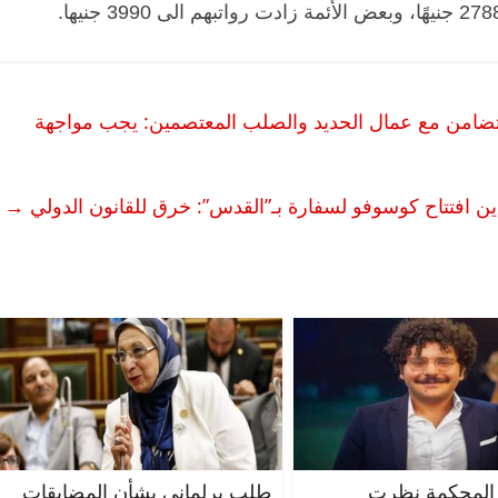
ة يتضامن مع عمال الحديد والصلب المعتصمين: يجب مواجهة
يدين افتتاح كوسوفو لسفارة بـ”القدس”: خرق للقانون الدولي
→
الرئيسية
مصر
ناس وناس
الرئ
مقعد شاغر على مائدة الإفطار.. يحيى
مقعد 
ات فقيه
حسين عبدالهادي فارس مقاومة
رمضان
 وانحاز
الخصخصة الذي دافع عن المال العام
اقتصا
(بروفايل)
الحبايب
21 فبراير، 2026
22 فبراير،
المحكمة نظرت
طلب برلماني بشأن المضايقات