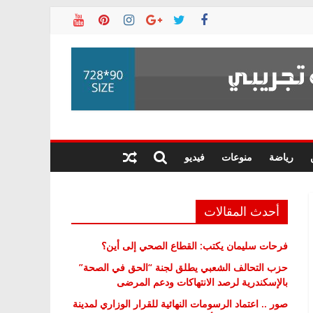
رياضة
منوعات
فيديو
أحدث المقالات
فرحات سليمان يكتب: القطاع الصحي إلى أين؟
حزب التحالف الشعبي يطلق لجنة “الحق في الصحة”
بالإسكندرية لرصد الانتهاكات ودعم المرضى
صور .. اعتماد الرسومات النهائية للقرار الوزاري لمدينة