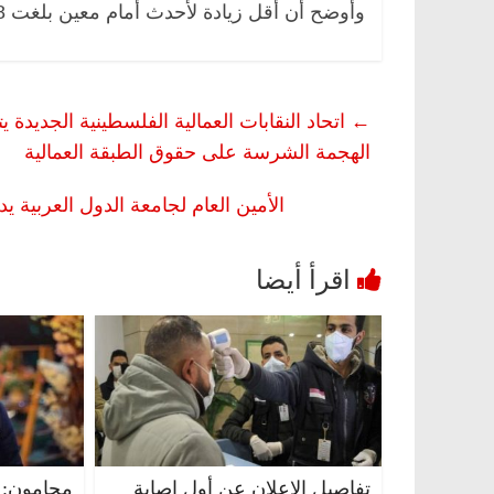
وأوضح أن أقل زيادة لأحدث أمام معين بلغت 2788 جنيهًا، وبعض الأئمة زادت رواتبهم الى 3990 جنيها.
←
اتحاد النقابات العمالية الفلسطينية الجديد
الهجمة الشرسة على حقوق الطبقة العمالية
الأمين العام لجامعة الدول العربية 
مصر
ناس وناس
الرئيسية
مصر
ناس وناس
الق فاروق.. خبير اقتصادي
في ذكرى رحيله.. د. نور فرح
رى ميلاده وحيداً على أبواب
قانوني دافع عن قضايا الوطن
للحرية (بروفايل)
26 يناير، 2026
تفاصيل الإعلان عن أول إصابة
محامون: 