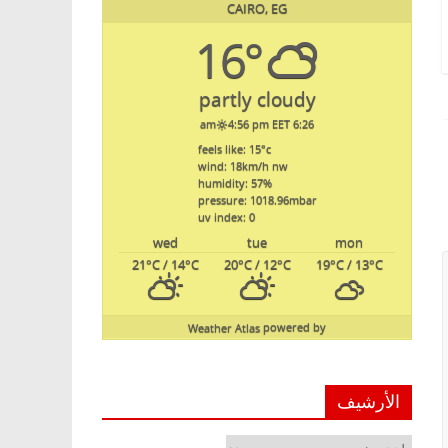
CAIRO, EG
16°
partly cloudy
4:56 pm EET
6:26 am
feels like: 15
°c
wind: 18
km/h
nw
humidity: 57
%
pressure: 1018.96
mbar
uv index: 0
wed
tue
mon
21
°C
/ 14
°C
20
°C
/ 12
°C
19
°C
/ 13
°C
Weather Atlas
powered by
الأرشيف
الأرشيف