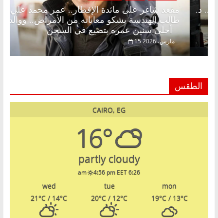
 الإفطار وبلكونة بلا زينة رمضان.. د.
مقعد شاغر على مائ
روق خبير اقتصادي في انتظار حلم
طالب الهندسة يشكو 
أحلى سنين عمره بتضيع في السجن
15 مارس، 2026
الطقس
CAIRO, EG
16°
partly cloudy
4:56 pm EET
6:26 am
wed
tue
mon
21
°C
/ 14
°C
20
°C
/ 12
°C
19
°C
/ 13
°C