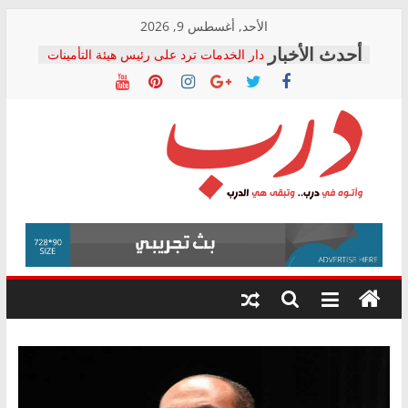
Skip
الأحد, أغسطس 9, 2026
to
دار الخدمات ترد على رئيس هيئة التأمينات
content
بعد مؤتمره الصحفي: إنكار الأزمة لا ينهي
معاناة أصحاب المعاشات.. ونطالب بكشف
الشركة المنفذة
فرحات سليمان يكتب: القطاع الصحي إلى
أين؟
حزب التحالف الشعبي يطلق لجنة “الحق
درب
في الصحة” بالإسكندرية لرصد الانتهاكات
ودعم المرضى
صور .. اعتماد الرسومات النهائية للقرار
وأتوه
الوزاري لمدينة الصحفيين.. وانتهاء أعمال
في
إنشاء المبنى الإداري
درب..
المجلس القومي لحقوق الإنسان يعلن
وتبقى
متابعة قضية الدكتور محمد زهران.. ويؤكد:
هي
قرينة البراءة وضمانات المحاكمة العادلة
حق أصيل
الدرب