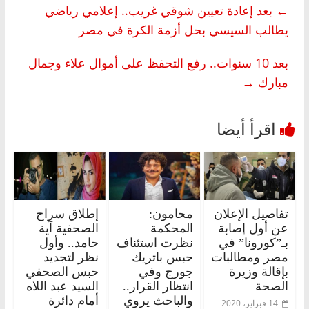
←
بعد إعادة تعيين شوقي غريب.. إعلامي رياضي
يطالب السيسي بحل أزمة الكرة في مصر
بعد 10 سنوات.. رفع التحفظ على أموال علاء وجمال
مبارك
→
تفاصيل الإعلان
محامون:
إطلاق سراح
عن أول إصابة
المحكمة
الصحفية آية
بـ”كورونا” في
نظرت استئناف
حامد.. وأول
مصر ومطالبات
حبس باتريك
نظر لتجديد
بإقالة وزيرة
جورج وفي
حبس الصحفي
الصحة
انتظار القرار..
السيد عبد اللاه
والباحث يروي
أمام دائرة
14 فبراير، 2020