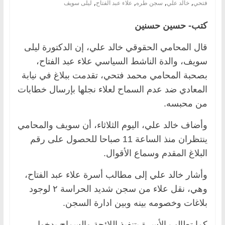
,
,
,
,
فتحي
خالد علي
سجن طره
علاء عبد الفتاح
ليلى سويف
كتب- حسين حسنين
قال المحامي الحقوقي خالد علي، إن الدكتورة ليلى
سويف، والدة الناشط السياسي علاء عبد الفتاح،
بصحبة المحامي محمد فتحي، تقدمت ببلاغ في نيابة
المعادي ضد عدم السماح لعلاء نجلها بإرسال خطابات
من محبسه.
وأضاف خالد علي، اليوم الثلاثاء، أن سويف والمحامي
ينتظران منذ الساعة 11 صباحا للحصول على رقم
البلاغ المقدم وسماع الأقوال.
وأشار خالد علي إلى مطالب أسرة علاء عبد الفتاح،
وهي، نقل علاء من سجن شديد الحراسة ٢ لوجود
بلاغات وخصومه بينه وبين ادارة السجن.
كما تطالب الأسرة بتنفيذ اللائحة والسماح بدخول