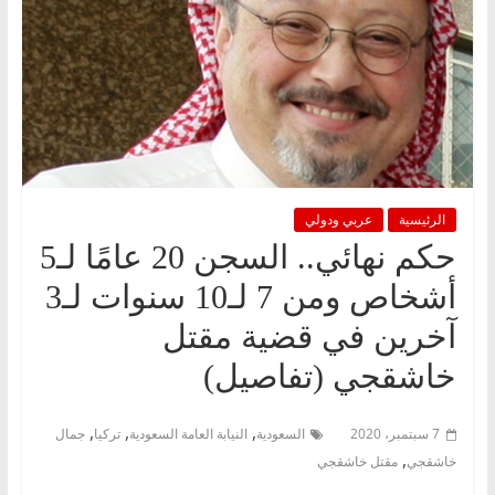
الرئيسية
عربي ودولي
حكم نهائي.. السجن 20 عامًا لـ5
أشخاص ومن 7 لـ10 سنوات لـ3
آخرين في قضية مقتل
خاشقجي (تفاصيل)
,
,
,
7 سبتمبر، 2020
السعودية
النيابة العامة السعودية
تركيا
جمال
,
خاشقجي
مقتل خاشقجي