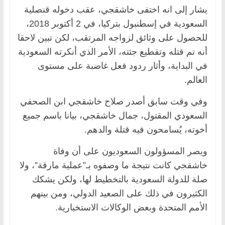
يشار إلى انه اختفى خاشقجي، عقب دخوله قنصلية
السعودية في إسطنبول بتركيا، في 2 أكتوبر 2018،
للحصول على وثائق لزواجه المرتقب، لكن تبين لاحقا
أنه تم قتله وتقطيع جثته، الأمر الذي أنكرته السعودية
في البداية، وأثار ردود فعل غاضبة على مستوى
العالم.
وفي وقت سابق أصدر صلاح خاشقجي ابن الصحفي
السعودي المقتول، جمال خاشقجي، بيانا باسم جميع
أخوته، يُسامحون فيه قتلة والدهم.
ويصر المسؤولون السعوديون على أن وفاة
خاشقجي كانت نتيجة ما وصفوه بـ”عملية مارقة”، ولا
صلة للدولة السعودية بالتخطيط لها، ولكن يشكك
الكثيرون في ذلك على الصعيد الدولي، ومن بينهم
الأمم المتحدة وبعض الوكالات الاستخبارية.