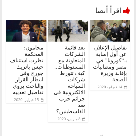
تفاصيل الإعلان
بعد قائمة
محامون:
عن أول إصابة
الشركات
المحكمة
بـ”كورونا” في
المتعاونة مع
نظرت استئناف
مصر ومطالبات
المستوطنات..
حبس باتريك
بإقالة وزيرة
كيف تتورط
جورج وفي
الصحة
شركات
انتظار القرار..
السياحة
والباحث يروي
14 فبراير، 2020
الالكترونية في
تفاصيل تعذيبه
جرائم حرب
15 فبراير، 2020
ضد
الفلسطينين؟
8 مارس، 2020