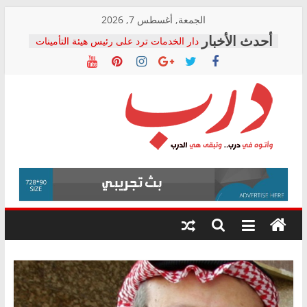
Skip
الجمعة, أغسطس 7, 2026
to
دار الخدمات ترد على رئيس هيئة التأمينات
content
بعد مؤتمره الصحفي: إنكار الأزمة لا ينهي
معاناة أصحاب المعاشات.. ونطالب بكشف
الشركة المنفذة
فرحات سليمان يكتب: القطاع الصحي إلى
أين؟
حزب التحالف الشعبي يطلق لجنة “الحق
درب
في الصحة” بالإسكندرية لرصد الانتهاكات
ودعم المرضى
صور .. اعتماد الرسومات النهائية للقرار
وأتوه
الوزاري لمدينة الصحفيين.. وانتهاء أعمال
في
إنشاء المبنى الإداري
درب..
المجلس القومي لحقوق الإنسان يعلن
وتبقى
متابعة قضية الدكتور محمد زهران.. ويؤكد:
هي
قرينة البراءة وضمانات المحاكمة العادلة
حق أصيل
الدرب