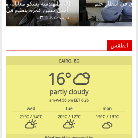
الخالق فاروق خبير اقتصادي في انتظار حلم
طالب اله
أحلى سنين عمره بتضيع في السجن
فبراير، 2026
15 مارس، 2026
الطقس
CAIRO, EG
16°
partly cloudy
4:56 pm EET
6:26 am
wed
tue
mon
21
°C
/ 14
°C
20
°C
/ 12
°C
19
°C
/ 13
°C
Weather Atlas
powered by