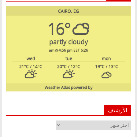
CAIRO, EG
16°
partly cloudy
4:56 pm EET
6:26 am
wed
tue
mon
21
°C
/ 14
°C
20
°C
/ 12
°C
19
°C
/ 13
°C
Weather Atlas
powered by
الأرشيف
الأرشيف