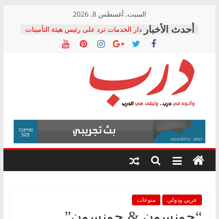
Skip
السبت, أغسطس 8, 2026
to
دار الخدمات ترد على رئيس هيئة التأمينات
content
بعد مؤتمره الصحفي: إنكار الأزمة لا ينهي
معاناة أصحاب المعاشات.. ونطالب بكشف
الشركة المنفذة
فرحات سليمان يكتب: القطاع الصحي إلى
أين؟
حزب التحالف الشعبي يطلق لجنة “الحق
درب
في الصحة” بالإسكندرية لرصد الانتهاكات
ودعم المرضى
صور .. اعتماد الرسومات النهائية للقرار
وأتوه
الوزاري لمدينة الصحفيين.. وانتهاء أعمال
في
إنشاء المبنى الإداري
درب..
المجلس القومي لحقوق الإنسان يعلن
وتبقى
متابعة قضية الدكتور محمد زهران.. ويؤكد:
هي
قرينة البراءة وضمانات المحاكمة العادلة
حق أصيل
الدرب
عربي ودولي
منوعات
“جونسون & جونسون”