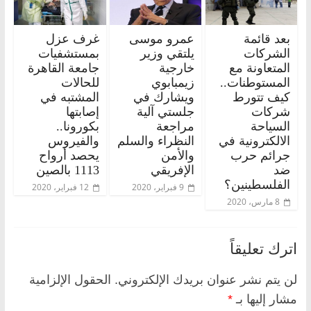
بعد قائمة
عمرو موسى
غرف عزل
الشركات
يلتقي وزير
بمستشفيات
المتعاونة مع
خارجية
جامعة القاهرة
المستوطنات..
زيمبابوي
للحالات
كيف تتورط
ويشارك في
المشتبه في
شركات
جلستي آلية
إصابتها
السياحة
مراجعة
بكورونا..
الالكترونية في
النظراء والسلم
والفيروس
جرائم حرب
والأمن
يحصد أرواح
ضد
الإفريقي
1113 بالصين
الفلسطينين؟
9 فبراير، 2020
12 فبراير، 2020
8 مارس، 2020
اترك تعليقاً
لن يتم نشر عنوان بريدك الإلكتروني.
الحقول الإلزامية
مشار إليها بـ
*