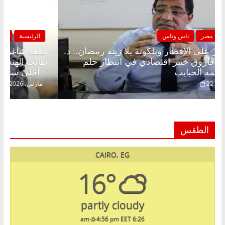
الرئيسية
مصر
ناس وناس
مقعد شاغر على الإفطار وبلكونة بلا زينة رمضان.. د.
عبدالخالق فاروق خبير اقتصادي في انتظار حلم
الحرية ولمة الحبايب
22 فبراير، 2026
الطقس
CAIRO, EG
16°
partly cloudy
4:56 pm EET
6:26 am