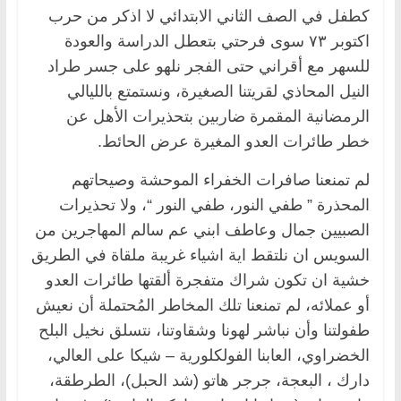
كطفل في الصف الثاني الابتدائي لا اذكر من حرب
اكتوبر ٧٣ سوى فرحتي بتعطل الدراسة والعودة
للسهر مع أقراني حتى الفجر نلهو على جسر طراد
النيل المحاذي لقريتنا الصغيرة، ونستمتع بالليالي
الرمضانية المقمرة ضاربين بتحذيرات الأهل عن
خطر طائرات العدو المغيرة عرض الحائط.
لم تمنعنا صافرات الخفراء الموحشة وصيحاتهم
المحذرة ” طفي النور، طفي النور “، ولا تحذيرات
الصبيين جمال وعاطف ابني عم سالم المهاجرين من
السويس ان نلتقط اية اشياء غريبة ملقاة في الطريق
خشية ان تكون شراك متفجرة ألقتها طائرات العدو
أو عملائه، لم تمنعنا تلك المخاطر المُحتملة أن نعيش
طفولتنا وأن نباشر لهونا وشقاوتنا، نتسلق نخيل البلح
الخضراوي، العابنا الفولكلورية – شيكا على العالي،
دارك ، البعجة، جرجر هاتو (شد الحبل)، الطرطقة،