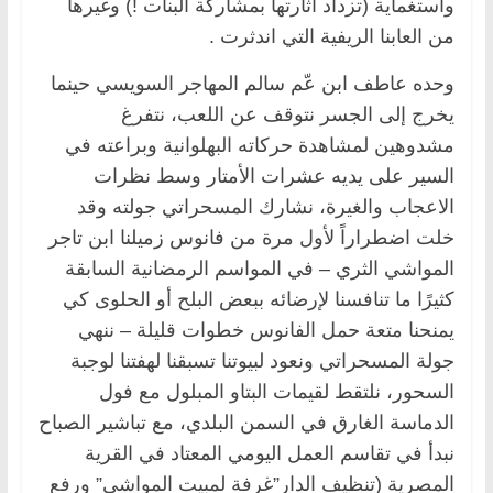
واستغماية (تزداد اثارتها بمشاركة البنات !) وغيرها
من العابنا الريفية التي اندثرت .
وحده عاطف ابن عّم سالم المهاجر السويسي حينما
يخرج إلى الجسر نتوقف عن اللعب، نتفرغ
مشدوهين لمشاهدة حركاته البهلوانية وبراعته في
السير على يديه عشرات الأمتار وسط نظرات
الاعجاب والغيرة، نشارك المسحراتي جولته وقد
خلت اضطراراً لأول مرة من فانوس زميلنا ابن تاجر
المواشي الثري – في المواسم الرمضانية السابقة
كثيرًا ما تنافسنا لإرضائه ببعض البلح أو الحلوى كي
يمنحنا متعة حمل الفانوس خطوات قليلة – ننهي
جولة المسحراتي ونعود لبيوتنا تسبقنا لهفتنا لوجبة
السحور، نلتقط لقيمات البتاو المبلول مع فول
الدماسة الغارق في السمن البلدي، مع تباشير الصباح
نبدأ في تقاسم العمل اليومي المعتاد في القرية
المصرية (تنظيف الدار”غرفة لمبيت المواشي” ورفع