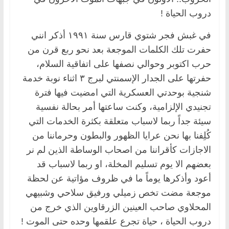
دروب الحياة !
في غبش فجر شتوي قارس سنة ١٩٩١ أذكر انني
حفرت تلك الكلمات الموجعة بعد نحو ربع قرن من
حرب اكتوبر وحوالي نصفها على اتفاقية السلام،
حفرتها على الجدار الإسمنتي لبرج ٣ اثناء نوبة خدمة
شنجية بوحدتي العسكرية التي امضيت فيها فترة
تجنيدي الإلزامية، وكنت ساعتها أمر بحالة نفسية
سيئة جداً ربما لاسباب متعلقة بكثرة الخدمات التي
كُلِفنا بها نحن عرايا الظهور والبطون وحرماننا من
الاجازات كأقراننا من اصحاب الوساطة الذين لم نر
بعضهم الا يوم تسليم المخلة، او ربما لاسباب قد
أعود وأذكرها يوماً ما في ظروف مؤاتية عن لحظة
موجعة مضت تخص زميلي ورفيق سلاحي وشبيهي
المحلاوي صاحب العينين الزرقاوين الذي خرج من
دروب الحياة ، حياة تجرع علقمها وحده حتى الموت !