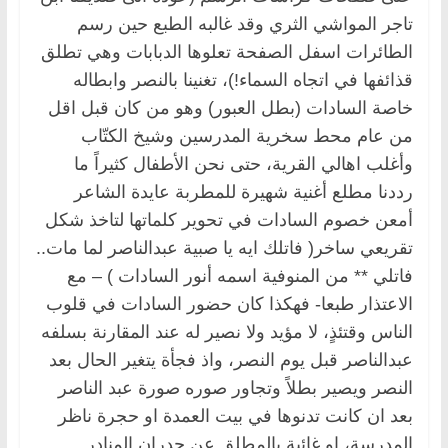
تاجر المواشي الثري وقد غالبه الطبع حين رسم
الطائرات اسفل الصفحة تعلوها الدبابات وهي تطلق
قذائفها في اتجاه السماء!)، تغنينا بالنصر وابطاله
خاصة السادات (بطل العبور) وهو من كان قبل اقل
من عام محط سخرية المدرسين وشيخ الكتّاب
وأغلب اهالي القرية، حتى نحن الأطفال كثيراً ما
رددنا مطلع أغنية شهيرة للمطربة عايدة الشاعر
أمعن خصوم السادات في تحوير كلماتها لتاخذ شكل
تقريعي ساخر( فاتلك ايه يا صبية عبدالناصر لما مات..
فاتلي ** من المنوفية اسمه أنور السادات ) – مع
الاعتذار طبعا- فهكذا كان حضور السادات في قلوب
الناس وقتئذٍ، لا مؤيد ولا نصير له عند المقارنة بسلفه
عبدالناصر قبل يوم النصر، واذ فجأة يتغير الحال بعد
النصر ويصير بطلاً وتجاور صوره صورة عبد الناصر
بعد ان كانت تدنوها في بيت العمدة او حجرة ناظر
المدرسة، او غائبة بالمطلق عن جدران المنادر