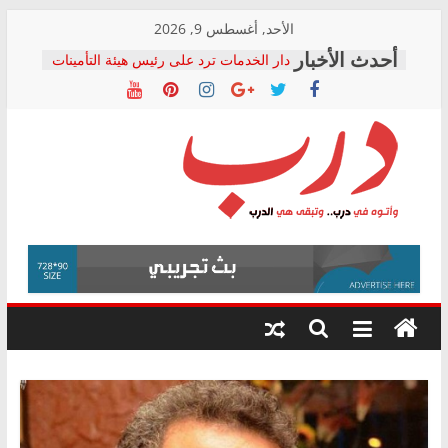
Skip
الأحد, أغسطس 9, 2026
to
دار الخدمات ترد على رئيس هيئة التأمينات
content
بعد مؤتمره الصحفي: إنكار الأزمة لا ينهي
معاناة أصحاب المعاشات.. ونطالب بكشف
الشركة المنفذة
فرحات سليمان يكتب: القطاع الصحي إلى
أين؟
حزب التحالف الشعبي يطلق لجنة “الحق
درب
في الصحة” بالإسكندرية لرصد الانتهاكات
ودعم المرضى
صور .. اعتماد الرسومات النهائية للقرار
وأتوه
الوزاري لمدينة الصحفيين.. وانتهاء أعمال
في
إنشاء المبنى الإداري
درب..
المجلس القومي لحقوق الإنسان يعلن
وتبقى
متابعة قضية الدكتور محمد زهران.. ويؤكد:
هي
قرينة البراءة وضمانات المحاكمة العادلة
حق أصيل
الدرب