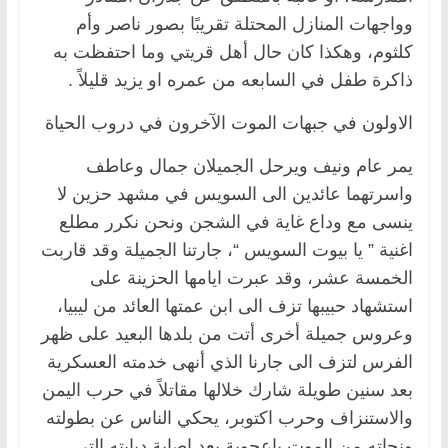
وواجهات المنازل المحتلة تقريبًا بصور ناصر وأم
كلثوم، وهكذا كان حال أهل قريتي وما احتفظت به
ذاكرة طفل في السابعه من عمره او يزيد قليلاً .
الاولون في جبهات الموت الآخرون في دروب الحياة
يمر عام ونيف ويرحل الجميلان جمال وعاطف
واسرتهما عائدين الى السويس في مشهد حزين لا
ينسى مع وداع غاية في الشجن ونحن نكرر مطلع
اغنية ” يا بيوت السويس “، جارتنا الجميلة وقد قاربت
الخمسة عشر، وقد عبرت ايامها الحزينة على
استشهاد حبيبها تزف الى ابن عمتها العائد من ليبيا،
وعروس جميلة أخرى أتت من بلدها البعيد على ظهر
الفرس لتزف الى جارنا الذي أنهى خدمته العسكرية
بعد سنين طويلة شارك خلالها مقاتلاً في حرب اليمن
والاستنزاف وحرب اكتوبر، يحكي الناس عن بطولته
ونجاته من الموت باعجوبة بعد إصابة دبابته التي