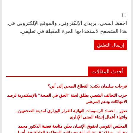
احفظ اسمي، بريدي الإلكتروني، والموقع الإلكتروني في
هذا المتصفح لاستخدامها المرة المقبلة في تعليقي.
أحدث المقالات
فرحات سليمان يكتب: القطاع الصحي إلى أين؟
حزب التحالف الشعبي يطلق لجنة “الحق في الصحة” بالإسكندرية لرصد
الانتهاكات ودعم المرضى
صور .. اعتماد الرسومات النهائية للقرار الوزاري لمدينة الصحفيين..
وانتهاء أعمال إنشاء المبنى الإداري
المجلس القومي لحقوق الإنسان يعلن متابعة قضية الدكتور محمد
زهران.. ويؤكد: قرينة البراءة وضمانات المحاكمة العادلة حق أصيل