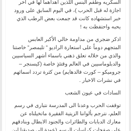
السكريه وطقم البنس اللذين اهداهما لها في آخر
اجازة له قبل الحرب )، في اليوم السابق على ورود
خبر استشهاده كانت قد جمعت بعض الرطب الذي
يحبه واحتفظت به !
اذكر ضجري من مداومة خالي الأكبر العابس
المتجهم دوماً على استعارة الراديو ” تليمصر” خاصتنا
والذي من خلاله تعلق ذهني باسماء أشهر السياسيين
والدبلوماسيين في العالم وقتئذٍ خاصة (كيسنجر –
جروميكو – كورت فالدهايم) من كثرة تردد اسمائهم
في نشرات الاخبار .
السادات في عيون الشعب
توقفت الحرب وعدنا الى المدرسة نتبارى في رسم
العلم، نترجم بألواننا الزيتية الفقيرة ماتخيلناه عن
معارك الدبابات والطائرات والجنود الابطال وبنادقهم
على صفحات كراسات الرسم (عودة الى صديقنا ابن