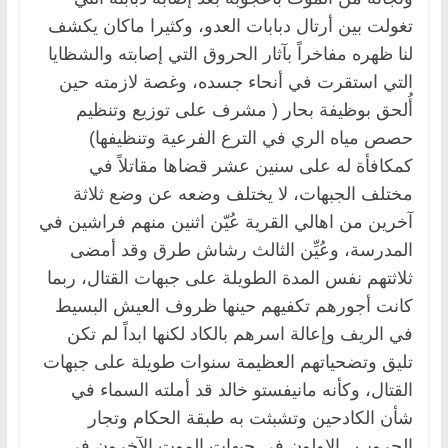
تغولت بين أرتال دبابات العدو، وكثيرا ماكان يكشف
لنا ظهره مفاخراً بآثار الحروق التي إصابته والشظايا
التي استقرت في أنحاء جسده، وغصة لازمته حين
أُلحق بوظيفة بحار ( مشرف على توزيع وتنظيم
حصص مياه الري في الترع الفرعية وتنظيفها)
كمكافأة له على سنين عشر قضاها مقاتلاً في
مختلف الجبهات، لا يختلف وضعه عن وضع ثلاثة
آخرين من اهالي القرية عُيّن اثنين منهم فراشين في
المدرسة، وعُيِّن الثالث رشاش طرق وقد أمضى
ثلاثتهم نفس المدة الطويلة على جبهات القتال، ربما
كانت أجورهم تكفيهم حينها ظروف العيش البسيط
في الريف وإعالة اسرهم بالكاد لكنها ابداً لم تكن
تليق وتضحياتهم العظيمة سنوات طويلة على جبهات
القتال، وكأنه مانيفستو خالد قد أملته السماء في
شأن الكادحين وتشبثت به طبقة الحكام وتجار
الحروب.. الاولون في جبهات الموت الآخرون في