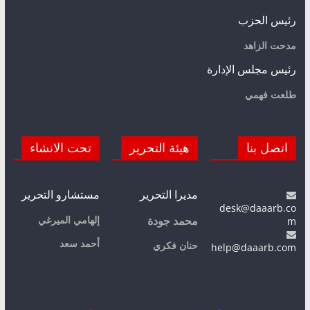
رئيس الحزب
مدحت الزاهد
رئيس مجلس الإدارة
طلعت فهمي
اتصل بنا
هيئة التحرير
تحت الانشاء
مديرا التحرير
مستشارو التحرير
desk@daaarb.co
m
إلهامي الميرغي
محمد جودة
أحمد سعد
حنان فكري
help@daaarb.com