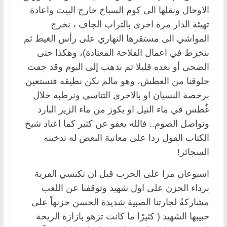
الاوحال ونقلها الى كوم السباخ خارج البيت واعادة
تهيئة الدار مرة اخرى بالتراب الجاف ، نخرج
المواشي الى مستقرها النهاري على رأس الغيط ثم
ننخرط في اعمال الفلاحة المعتادة)، وهكذا حتى
الضحى أو بعده قليلا ثم نذهب إلى النوم وقد جفت
حلوقنا من العطش، وهو مالم نكن نطيقه فنستعين
برخصة النسيان او بالاحرى التناسي ونرطبه خلال
غُطس في ماء النيل او بكوز من ماء الزير البارد
ونواصل الصوم.. فالله يعفو عن كثير كما اعتاد شيخ
الكتاب القول ردا على معاتبة البعض له تدخينه
السجائر!
اسبوعان مرا على الحرب قبل ان تكتسي القرية
برداء الحزن على اول شهيد وتوقفنا عن اللعب
مشاركةً لجارتنا الصبية شديدة الحسن حزنهاً على
حبيبها الشهيد ( كثيرًا ما كانت تزهو بازازة الريحة