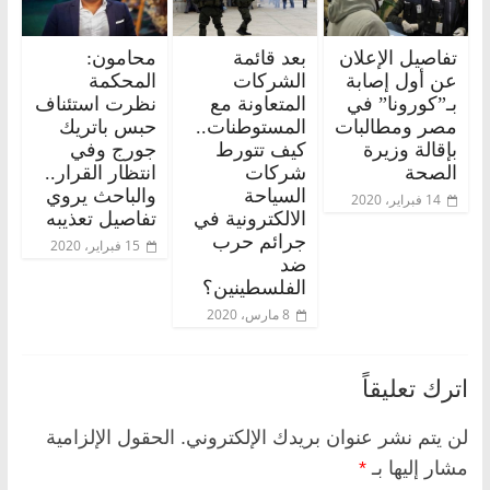
تفاصيل الإعلان
بعد قائمة
محامون:
عن أول إصابة
الشركات
المحكمة
بـ”كورونا” في
المتعاونة مع
نظرت استئناف
مصر ومطالبات
المستوطنات..
حبس باتريك
بإقالة وزيرة
كيف تتورط
جورج وفي
الصحة
شركات
انتظار القرار..
السياحة
والباحث يروي
14 فبراير، 2020
الالكترونية في
تفاصيل تعذيبه
جرائم حرب
15 فبراير، 2020
ضد
الفلسطينين؟
8 مارس، 2020
اترك تعليقاً
لن يتم نشر عنوان بريدك الإلكتروني.
الحقول الإلزامية
مشار إليها بـ
*