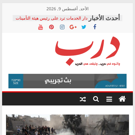
Skip
الأحد, أغسطس 9, 2026
to
دار الخدمات ترد على رئيس هيئة التأمينات
content
بعد مؤتمره الصحفي: إنكار الأزمة لا ينهي
معاناة أصحاب المعاشات.. ونطالب بكشف
الشركة المنفذة
فرحات سليمان يكتب: القطاع الصحي إلى
أين؟
حزب التحالف الشعبي يطلق لجنة “الحق
درب
في الصحة” بالإسكندرية لرصد الانتهاكات
ودعم المرضى
صور .. اعتماد الرسومات النهائية للقرار
وأتوه
الوزاري لمدينة الصحفيين.. وانتهاء أعمال
في
إنشاء المبنى الإداري
درب..
المجلس القومي لحقوق الإنسان يعلن
وتبقى
متابعة قضية الدكتور محمد زهران.. ويؤكد:
هي
قرينة البراءة وضمانات المحاكمة العادلة
حق أصيل
الدرب