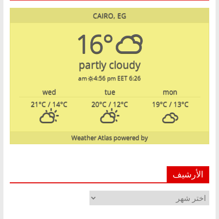
CAIRO, EG
16°
partly cloudy
4:56 pm EET
6:26 am
wed
tue
mon
21
°C
/ 14
°C
20
°C
/ 12
°C
19
°C
/ 13
°C
Weather Atlas
powered by
الأرشيف
الأرشيف