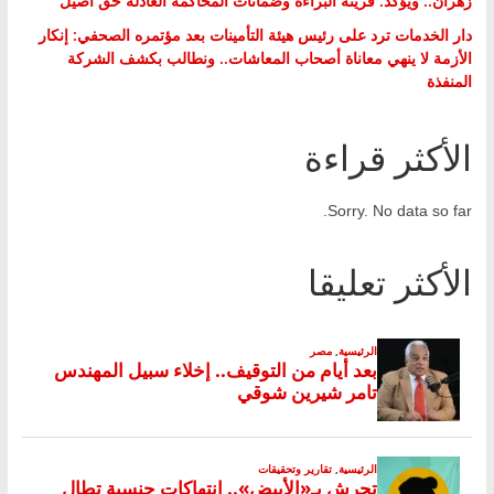
زهران.. ويؤكد: قرينة البراءة وضمانات المحاكمة العادلة حق أصيل
دار الخدمات ترد على رئيس هيئة التأمينات بعد مؤتمره الصحفي: إنكار
الأزمة لا ينهي معاناة أصحاب المعاشات.. ونطالب بكشف الشركة
المنفذة
الأكثر قراءة
Sorry. No data so far.
الأكثر تعليقا