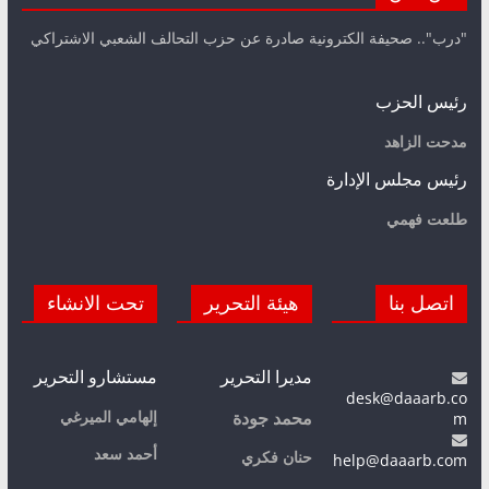
"درب".. صحيفة الكترونية صادرة عن حزب التحالف الشعبي الاشتراكي
رئيس الحزب
مدحت الزاهد
رئيس مجلس الإدارة
طلعت فهمي
اتصل بنا
هيئة التحرير
تحت الانشاء
مديرا التحرير
مستشارو التحرير
desk@daaarb.co
m
إلهامي الميرغي
محمد جودة
أحمد سعد
حنان فكري
help@daaarb.com