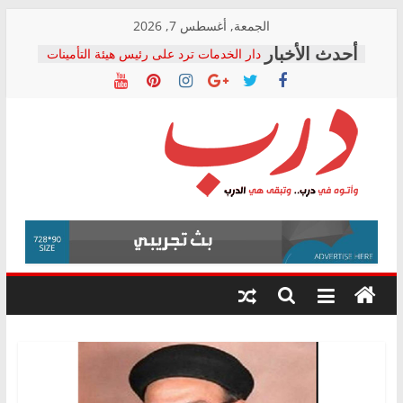
Skip
الجمعة, أغسطس 7, 2026
to
دار الخدمات ترد على رئيس هيئة التأمينات
content
بعد مؤتمره الصحفي: إنكار الأزمة لا ينهي
معاناة أصحاب المعاشات.. ونطالب بكشف
الشركة المنفذة
فرحات سليمان يكتب: القطاع الصحي إلى
أين؟
حزب التحالف الشعبي يطلق لجنة “الحق
درب
في الصحة” بالإسكندرية لرصد الانتهاكات
ودعم المرضى
صور .. اعتماد الرسومات النهائية للقرار
وأتوه
الوزاري لمدينة الصحفيين.. وانتهاء أعمال
في
إنشاء المبنى الإداري
درب..
المجلس القومي لحقوق الإنسان يعلن
وتبقى
متابعة قضية الدكتور محمد زهران.. ويؤكد:
هي
قرينة البراءة وضمانات المحاكمة العادلة
حق أصيل
الدرب