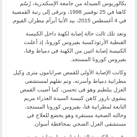
بكالوريوس الصيدلة من جامعة الإسكندرية، رُسّم
كاهنا في 25 نوفمبر 1998، وترقى إلى رتبة القمصية
في 4 أغسطس 2015، بيد الأنبا أبرآم مطران الفيوم.
وتعد تلك ثالث حالة إصابة لكهنة داخل الكنيسة
القبطية الأرثوذكسية بفيروس كورونا، إذ أعلنت
الكنيسة إصابة اثنين من الكهنة في دمياط وقنا،
بفيروس كورونا المستجد.
وكانت الإصابة الأولى للقمص صرابامون مترى وكيل
مطرانية دمياط وأسرته، وتم نقلهم لمستشفى
العزل ببلطيم وهو فى تحسن، كما أصيب القمص
بيشوي ناروز كاهن كنيسة السيدة العذراء مريم
التابعة لمطرانية قنا، بفيروس كورونا المستجد،
وحالته الصحية مستقرة وهو يخضع للعلاج في
مستشفى العزل الصحي بمحافظة أسوان.
وقررت الكنيسة القبطية استمرار تعليق جميع