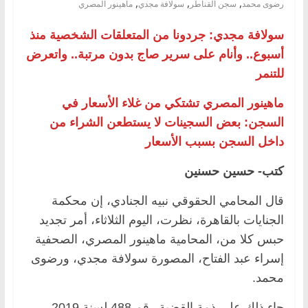
,
,
,
رضوى محمد
سجن القناطر
سولافة مجدي
ماهينور المصري
سولافة مجدي: جردونا من المتعلقات الشخصية منذ
أسبوع.. وأنام على سرير صاج بدون مرتبة.. واتعرض
للتنمر
ماهينور المصري تشتكي من غلاء الأسعار في
السجن: بعض السجينات لا يستطعن الشراء من
داخل السجن بسبب الأسعار
كتب- حسين حسنين
قال المحامي الحقوقي نبيه الجنادي، إن محكمة
الجنايات بالقاهرة، نظرت، اليوم الثلاثاء، أمر تجديد
حبس كلا من، المحامية ماهينور المصري، الصحفية
إسراء عبد الفتاح، المصورة سولافة مجدي، ورضوى
محمد.
جاء ذلك على ذمة القضية رقم 488 لسنة 2019