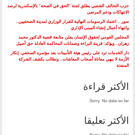
حزب التحالف الشعبي يطلق لجنة “الحق في الصحة” بالإسكندرية لرصد
الانتهاكات ودعم المرضى
صور .. اعتماد الرسومات النهائية للقرار الوزاري لمدينة الصحفيين..
وانتهاء أعمال إنشاء المبنى الإداري
المجلس القومي لحقوق الإنسان يعلن متابعة قضية الدكتور محمد
زهران.. ويؤكد: قرينة البراءة وضمانات المحاكمة العادلة حق أصيل
دار الخدمات ترد على رئيس هيئة التأمينات بعد مؤتمره الصحفي: إنكار
الأزمة لا ينهي معاناة أصحاب المعاشات.. ونطالب بكشف الشركة
المنفذة
الأكثر قراءة
Sorry. No data so far.
الأكثر تعليقا
Sorry. No data so far.