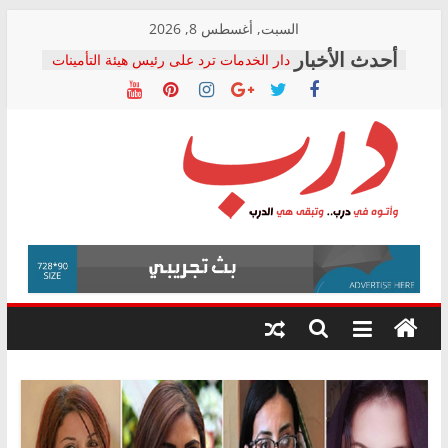
Skip
السبت, أغسطس 8, 2026
to
دار الخدمات ترد على رئيس هيئة التأمينات
content
بعد مؤتمره الصحفي: إنكار الأزمة لا ينهي
معاناة أصحاب المعاشات.. ونطالب بكشف
الشركة المنفذة
فرحات سليمان يكتب: القطاع الصحي إلى
أين؟
حزب التحالف الشعبي يطلق لجنة “الحق
درب
في الصحة” بالإسكندرية لرصد الانتهاكات
ودعم المرضى
صور .. اعتماد الرسومات النهائية للقرار
وأتوه
الوزاري لمدينة الصحفيين.. وانتهاء أعمال
في
إنشاء المبنى الإداري
درب..
المجلس القومي لحقوق الإنسان يعلن
وتبقى
متابعة قضية الدكتور محمد زهران.. ويؤكد:
هي
قرينة البراءة وضمانات المحاكمة العادلة
حق أصيل
الدرب