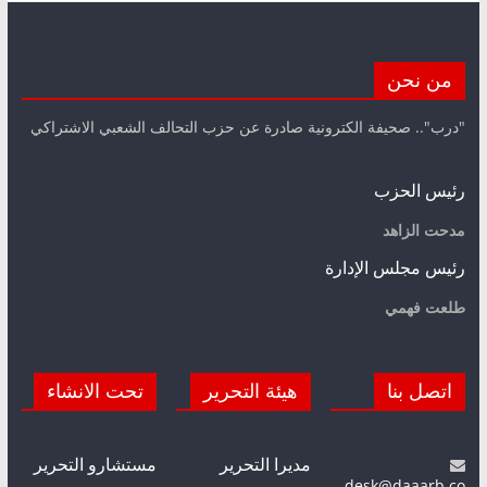
من نحن
"درب".. صحيفة الكترونية صادرة عن حزب التحالف الشعبي الاشتراكي
رئيس الحزب
مدحت الزاهد
رئيس مجلس الإدارة
طلعت فهمي
اتصل بنا
هيئة التحرير
تحت الانشاء
مديرا التحرير
مستشارو التحرير
desk@daaarb.co