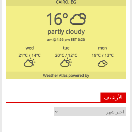
CAIRO, EG
16°
partly cloudy
4:56 pm EET
6:26 am
wed
tue
mon
21
°C
/ 14
°C
20
°C
/ 12
°C
19
°C
/ 13
°C
Weather Atlas
powered by
الأرشيف
الأرشيف