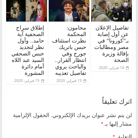
تفاصيل الإعلان
محامون:
إطلاق سراح
عن أول إصابة
المحكمة
الصحفية آية
بـ”كورونا” في
نظرت استئناف
حامد.. وأول
مصر ومطالبات
حبس باتريك
نظر لتجديد
بإقالة وزيرة
جورج وفي
حبس الصحفي
الصحة
انتظار القرار..
السيد عبد اللاه
والباحث يروي
أمام دائرة
14 فبراير، 2020
تفاصيل تعذيبه
المشورة
15 فبراير، 2020
15 فبراير، 2020
اترك تعليقاً
لن يتم نشر عنوان بريدك الإلكتروني.
الحقول الإلزامية
مشار إليها بـ
*
التعليق
*