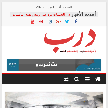
Skip
السبت, أغسطس 8, 2026
to
دار الخدمات ترد على رئيس هيئة التأمينات
content
بعد مؤتمره الصحفي: إنكار الأزمة لا ينهي
معاناة أصحاب المعاشات.. ونطالب بكشف
الشركة المنفذة
فرحات سليمان يكتب: القطاع الصحي إلى
أين؟
حزب التحالف الشعبي يطلق لجنة “الحق
درب
في الصحة” بالإسكندرية لرصد الانتهاكات
ودعم المرضى
صور .. اعتماد الرسومات النهائية للقرار
وأتوه
الوزاري لمدينة الصحفيين.. وانتهاء أعمال
في
إنشاء المبنى الإداري
درب..
المجلس القومي لحقوق الإنسان يعلن
وتبقى
متابعة قضية الدكتور محمد زهران.. ويؤكد:
هي
قرينة البراءة وضمانات المحاكمة العادلة
حق أصيل
الدرب