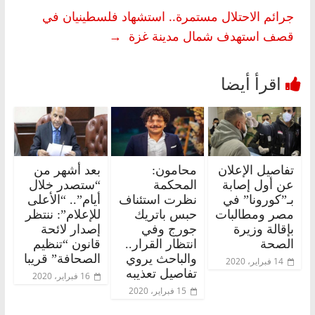
جرائم الاحتلال مستمرة.. استشهاد فلسطينيان في
قصف استهدف شمال مدينة غزة
→
تفاصيل الإعلان
محامون:
بعد أشهر من
عن أول إصابة
المحكمة
“ستصدر خلال
بـ”كورونا” في
نظرت استئناف
أيام”.. “الأعلى
مصر ومطالبات
حبس باتريك
للإعلام”: ننتظر
بإقالة وزيرة
جورج وفي
إصدار لائحة
الصحة
انتظار القرار..
قانون “تنظيم
والباحث يروي
الصحافة” قريبا
14 فبراير، 2020
تفاصيل تعذيبه
16 فبراير، 2020
15 فبراير، 2020