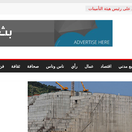
 على رئيس هيئة التأمينات
ي: إنكار الأزمة لا ينهي
لمعاشات.. ونطالب بكشف
كتب: القطاع الصحي إلى
شعبي يطلق لجنة “الحق
كندرية لرصد الانتهاكات
رسومات النهائية للقرار
ع مدني
اقتصاد
عمال
رأي
ناس وناس
صحافة
ثقافة
فن
لصحفيين.. وانتهاء أعمال
داري
لحقوق الإنسان يعلن
كتور محمد زهران.. ويؤكد:
مانات المحاكمة العادلة