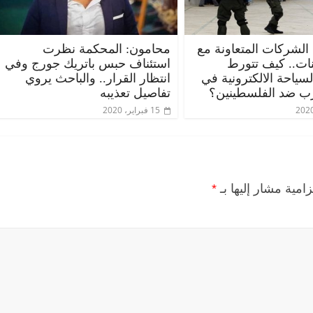
 الشركات المتعاونة مع
محامون: المحكمة نظرت
ات.. كيف تتورط
استئناف حبس باتريك جورج وفي
ياحة الالكترونية في
انتظار القرار.. والباحث يروي
ب ضد الفلسطينين؟
تفاصيل تعذيبه
15 فبراير، 2020
زامية مشار إليها بـ
*