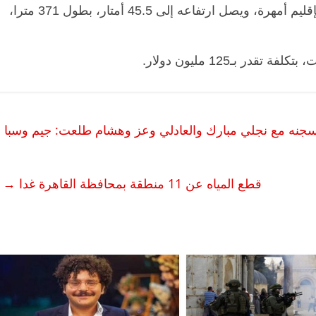
ويقع سد “أجما شاشا” في منطقة شمال شوا بإقليم أمهرة، ويصل ارتفاعه إلى 45.5 أمتار، بطول 371 مترا،
 بـ125 مليون دولار.
سجنه مع نجلي مبارك والعادلي وعز وهشام طلعت: جيم وسبا
قطع المياه عن 11 منطقة بمحافظة القاهرة غدا
→