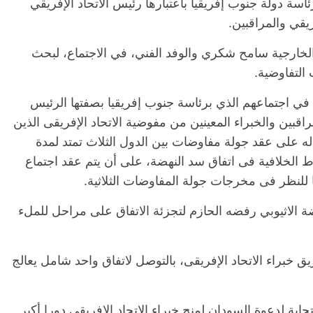
اسة دولة جنوب إفريقيا باعتبارها رئيس الاتحاد الإفريقي
يقي والمراقبين.
لخارجية سامح شكري والوفد الفني، في الاجتماع، لبحث
الرئيسية
مصر
ناس وناس
ا
 التفاوضية.
مقعد شاغر على مائدة الإفطار.. يحيى
مقع
رحات فقيه
حسين عبدالهادي فارس مقاومة
رمض
ث في اجتماعهم الذي برئاسة جنوب إفريقيا بصفتها الرئيس
طن وانحاز
الخصخصة الذي دافع عن المال العام
اقت
(بروفايل)
الحبايب
ي، في 3 يناير بحضور المراقبين والخبراء المعينين من مفوضية الاتحاد الإفريقى الذين
21 فبراير، 2026
22 
ه على عقد جولة مفاوضات بين الدول الثلاث تمتد لمدة
ط الخلافية فى اتفاق سد النهضة، على أن يتم عقد اجتماع
للنظر فى مخرجات جولة المفاوضات الثلاثية.
 الاثيوبي رفضه الحازم لتجزئة الاتفاق على مراحل للملء
ق خبراء الاتحاد الإفريقى، بالتوصل لاتفاق واحد شامل يعالج
ابة لدعوة السودان لمنح خبراء الاتحاد الإفريقى دورا أكبر