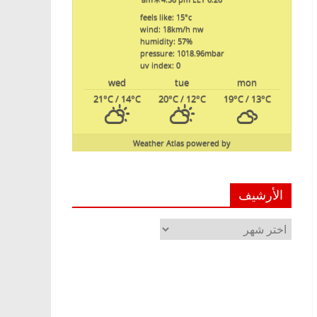
feels like: 15
°c
wind: 18
km/h
nw
humidity: 57
%
pressure: 1018.96
mbar
uv index: 0
wed
tue
mon
21
°C
/ 14
°C
20
°C
/ 12
°C
19
°C
/ 13
°C
Weather Atlas
powered by
الأرشيف
الأرشيف