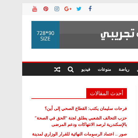
رياضة
منوعات
فيديو
أحدث المقالات
فرحات سليمان يكتب: القطاع الصحي إلى أين؟
حزب التحالف الشعبي يطلق لجنة “الحق في الصحة”
بالإسكندرية لرصد الانتهاكات ودعم المرضى
صور .. اعتماد الرسومات النهائية للقرار الوزاري لمدينة