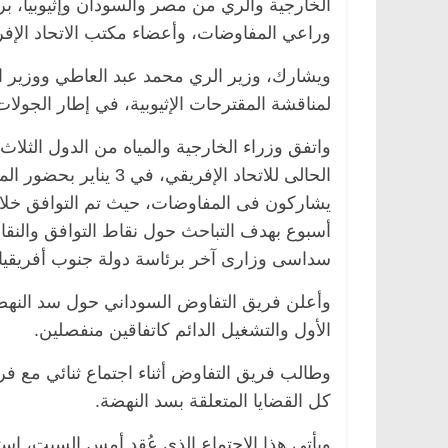
الخارجية والري من مصر والسودان وإثيوبيا، برئ
وراعي المفاوضات، وأعضاء مكتب الاتحاد الإفر
ويشارك، وزير الري محمد عبد العاطي ووزير ا
مصر
ناس وناس
الرئيسية
مصر
ناس وناس
لمناقشة المقترحات الإثيوبية، في إطار الجولات
لخالق فاروق.. خبير اقتصادي
في ذكرى رحيله.. د. نور ف
واتفق وزراء الخارجية والمياه من الدول الثلا
ذكرى ميلاده وحيداً على أبواب
قانوني دافع عن قضايا الو
للحرية (بروفايل)
الحالى للاتحاد الإفريق
26 يناير، 2026
يشاركون فى المفاوضات، حيث تم التوافق خلال
أسبوع بهدف التباحث حول نقاط التوافق والنقا
سداسى وزارى آخر برئاسة دولة جنوب أفريقيا 
وأعلن فريق التفاوض السوداني حول سد النهضة
الأول والتشغيل الدائم كاتفاقين منفصلين.
وطالب فريق التفاوض أثناء اجتماع ثنائي مع فري
كل القضايا المتعلقة بسد النهضة.
ويأتي هذا الاجتماع الذي عُقد أمس السبت، استج