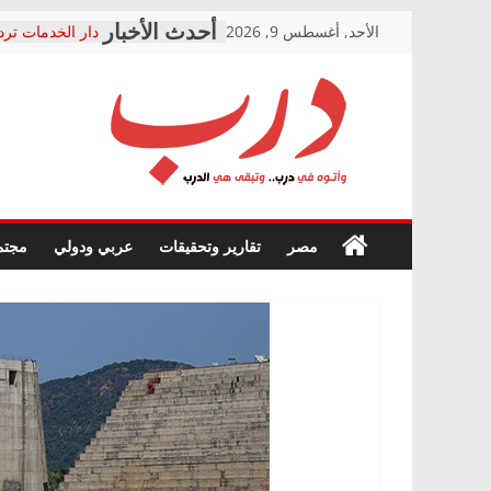
Skip
الأحد, أغسطس 9, 2026
دار الخدمات ترد
to
بعد مؤتمره الصحف
معاناة أصحاب ا
content
الشركة المنفذة
فرحات سليمان ي
درب
أين؟
حزب التحالف ال
في الصحة” بالإس
وأتوه
ودعم المرضى
صور .. اعتماد ال
في
مصر
تقارير وتحقيقات
عربي ودولي
مجتم
الوزاري لمدينة ا
درب..
إنشاء المبنى الإ
وتبقى
المجلس القومي 
هي
متابعة قضية الد
الدرب
قرينة البراءة وض
حق أصيل