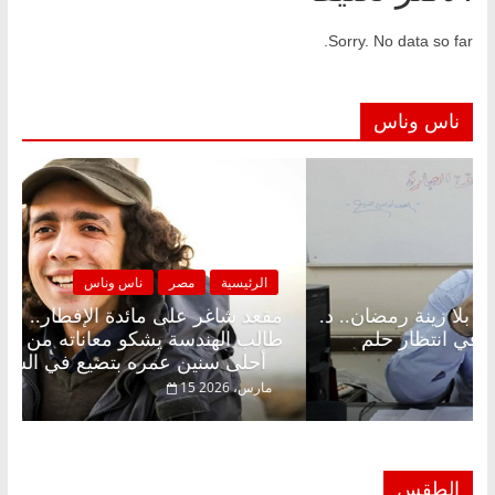
Sorry. No data so far.
ناس وناس
لرئيسية
مصر
ناس وناس
الرئيسية
د شاغر على الإفطار وبلكونة بلا زينة رمضان.. د.
مقعد شا
الخالق فاروق خبير اقتصادي في انتظار حلم
طالب اله
أحلى سنين عمره بتضيع في السجن
فبراير، 2026
15 مارس، 2026
الطقس