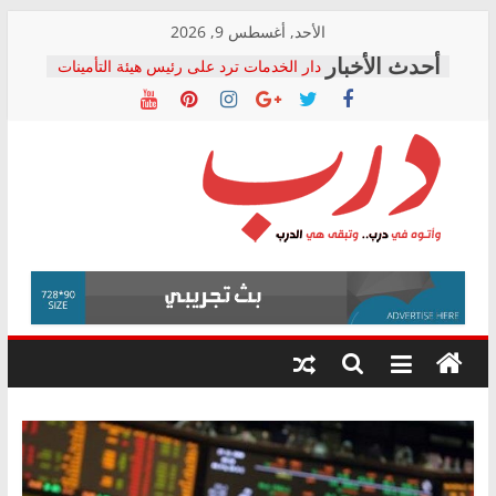
Skip
الأحد, أغسطس 9, 2026
to
دار الخدمات ترد على رئيس هيئة التأمينات
content
بعد مؤتمره الصحفي: إنكار الأزمة لا ينهي
معاناة أصحاب المعاشات.. ونطالب بكشف
الشركة المنفذة
فرحات سليمان يكتب: القطاع الصحي إلى
أين؟
حزب التحالف الشعبي يطلق لجنة “الحق
درب
في الصحة” بالإسكندرية لرصد الانتهاكات
ودعم المرضى
صور .. اعتماد الرسومات النهائية للقرار
وأتوه
الوزاري لمدينة الصحفيين.. وانتهاء أعمال
في
إنشاء المبنى الإداري
درب..
المجلس القومي لحقوق الإنسان يعلن
وتبقى
متابعة قضية الدكتور محمد زهران.. ويؤكد:
هي
قرينة البراءة وضمانات المحاكمة العادلة
حق أصيل
الدرب