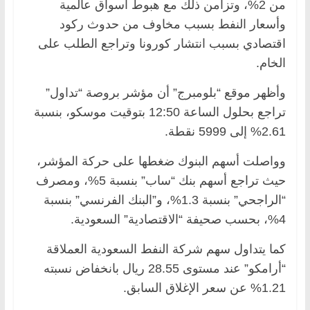
من 2%، وتزامن ذلك مع هبوط أسواق عالمية
وأسعار النفط بسبب مخاوف من حدوث ركود
اقتصادي بسبب انتشار كورونا وتراجع الطلب على
الخام.
وأظهر موقع “بلومبرج” أن مؤشر بروصة “تداول”
تراجع بحلول الساعة 12:50 بتوقيت موسكو، بنسبة
2.61% إلى 5999 نقطة.
وواصلت أسهم البنوك ضغطها على حركة المؤشر،
حيث تراجع أسهم بنك “ساب” بنسبة 5%، ومصرف
“الراجحي” بنسبة 1.3%، و”البنك الفرنسي” بنسبة
4%، بحسب صحيفة “الاقتصادية” السعودية.
كما يتداول سهم شركة النفط السعودية العملاقة
“أرامكو” عند مستوى 28.55 ريال بانخفاض نسبته
1.21% عن سعر الإغلاق السابق.