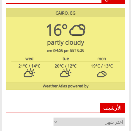
CAIRO, EG
16°
partly cloudy
4:56 pm EET
6:26 am
wed
tue
mon
21
°C
/ 14
°C
20
°C
/ 12
°C
19
°C
/ 13
°C
Weather Atlas
powered by
الأرشيف
الأرشيف