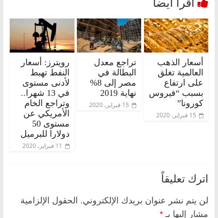
أسعار الذهب
تراجع معدل
رويترز: أسعار
العالمية تغلق
البطالة في
النفط تهبط
على ارتفاع
مصر إلى 8%
لأدنى مستوى
بسبب “فيروس
نهاية 2019
في 13 شهرا..
كورونا”
وتراجع الخام
15 فبراير، 2020
الأمريكي عن
15 فبراير، 2020
مستوى 50
دولارا للبرميل
11 فبراير، 2020
اترك تعليقاً
لن يتم نشر عنوان بريدك الإلكتروني.
الحقول الإلزامية
مشار إليها بـ
*