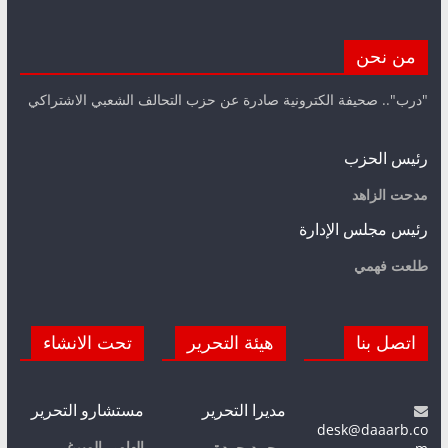
من نحن
"درب".. صحيفة الكترونية صادرة عن حزب التحالف الشعبي الاشتراكي
رئيس الحزب
مدحت الزاهد
رئيس مجلس الإدارة
طلعت فهمي
اتصل بنا
هيئة التحرير
تحت الانشاء
مديرا التحرير
مستشارو التحرير
desk@daaarb.co
إلهامي الميرغي