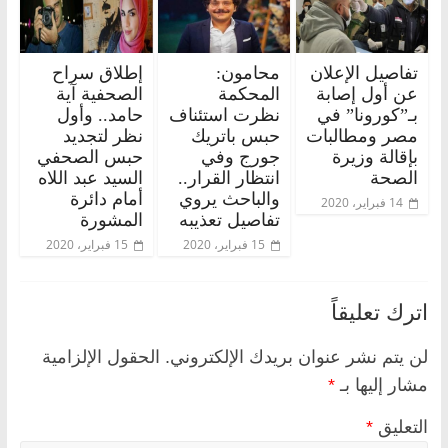
تفاصيل الإعلان
محامون:
إطلاق سراح
عن أول إصابة
المحكمة
الصحفية آية
بـ”كورونا” في
نظرت استئناف
حامد.. وأول
مصر ومطالبات
حبس باتريك
نظر لتجديد
بإقالة وزيرة
جورج وفي
حبس الصحفي
الصحة
انتظار القرار..
السيد عبد اللاه
والباحث يروي
أمام دائرة
14 فبراير، 2020
تفاصيل تعذيبه
المشورة
15 فبراير، 2020
15 فبراير، 2020
اترك تعليقاً
لن يتم نشر عنوان بريدك الإلكتروني.
الحقول الإلزامية
مشار إليها بـ
*
التعليق
*