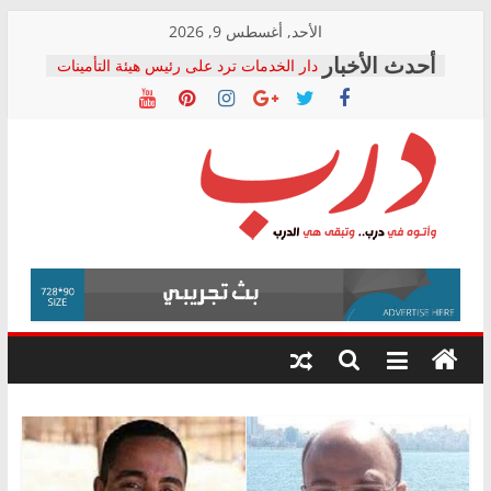
Skip
الأحد, أغسطس 9, 2026
to
دار الخدمات ترد على رئيس هيئة التأمينات
content
بعد مؤتمره الصحفي: إنكار الأزمة لا ينهي
معاناة أصحاب المعاشات.. ونطالب بكشف
الشركة المنفذة
فرحات سليمان يكتب: القطاع الصحي إلى
أين؟
حزب التحالف الشعبي يطلق لجنة “الحق
درب
في الصحة” بالإسكندرية لرصد الانتهاكات
ودعم المرضى
صور .. اعتماد الرسومات النهائية للقرار
وأتوه
الوزاري لمدينة الصحفيين.. وانتهاء أعمال
في
إنشاء المبنى الإداري
درب..
المجلس القومي لحقوق الإنسان يعلن
وتبقى
متابعة قضية الدكتور محمد زهران.. ويؤكد:
هي
قرينة البراءة وضمانات المحاكمة العادلة
حق أصيل
الدرب