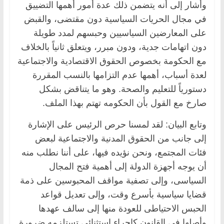
وأشار إلى أنه يتضمن ذلك عدة أمور أهمها التضييق
في مجال الحريات السياسية دون مقتضى، والقبض
على المعارضين السياسيين وحبسهم لمدد طويلة
دون اتهامات جدية، ودون مبرر، ويتعلق ثانياً بالخلاف
مع الحكومة بخصوص الحقوق الاقتصادية والاجتماعية
لعدة أسباب، أهمها عدم التزامها بالنسب المقررة
دستورياً للتعليم والصحة. وهو ما يتناقض بشكل
صارخ مع القول بأن الحكومه تهتم بهذا الملف.
وتابع البيان: لقد لمسنا حرص الرئيس على الإشارة
إلى جانب من الحقوق المدنية والاجتماعية لبعض
فئات المجتمع، ونحن نؤيده فيها، على أننا نطلب منه
أن يوجه أجهزة الدولة إلى أهمية فتح المجال
السياسى، وإلى تصفية مواقف المحبوسين على ذمة
قضايا سياسية بأسرع وقت، وإلى تعديل قواعد
الحبس الاحتياطى للعودة منها إلى سالف عهدها
وأصلها فى القانون كإجراء استثنائي تستلزمه ضرورة