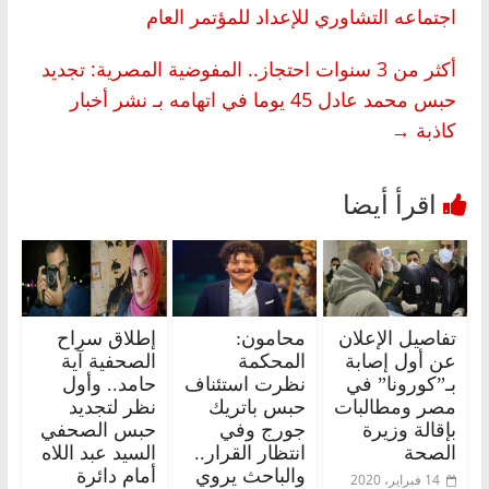
اجتماعه التشاوري للإعداد للمؤتمر العام
أكثر من 3 سنوات احتجاز.. المفوضية المصرية: تجديد
حبس محمد عادل 45 يوما في اتهامه بـ نشر أخبار
كاذبة
→
تفاصيل الإعلان
محامون:
إطلاق سراح
عن أول إصابة
المحكمة
الصحفية آية
بـ”كورونا” في
نظرت استئناف
حامد.. وأول
مصر ومطالبات
حبس باتريك
نظر لتجديد
بإقالة وزيرة
جورج وفي
حبس الصحفي
الصحة
انتظار القرار..
السيد عبد اللاه
والباحث يروي
أمام دائرة
14 فبراير، 2020