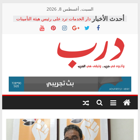
Skip
السبت, أغسطس 8, 2026
to
دار الخدمات ترد على رئيس هيئة التأمينات
content
بعد مؤتمره الصحفي: إنكار الأزمة لا ينهي
معاناة أصحاب المعاشات.. ونطالب بكشف
الشركة المنفذة
فرحات سليمان يكتب: القطاع الصحي إلى
أين؟
حزب التحالف الشعبي يطلق لجنة “الحق
درب
في الصحة” بالإسكندرية لرصد الانتهاكات
ودعم المرضى
صور .. اعتماد الرسومات النهائية للقرار
وأتوه
الوزاري لمدينة الصحفيين.. وانتهاء أعمال
في
إنشاء المبنى الإداري
درب..
المجلس القومي لحقوق الإنسان يعلن
وتبقى
متابعة قضية الدكتور محمد زهران.. ويؤكد:
هي
قرينة البراءة وضمانات المحاكمة العادلة
حق أصيل
الدرب