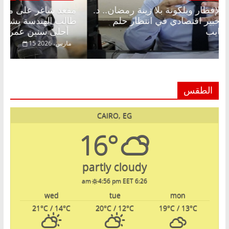
مقعد شاغر على الإفطار وبلكونة بلا زينة رمضان.. د.
م
عبدالخالق فاروق خبير اقتصادي في انتظار حلم
ط
الحرية ولمة الحبايب
أحلى سنين عمره
22 فبراير، 2026
الطقس
CAIRO, EG
16°
partly cloudy
4:56 pm EET
6:26 am
wed
tue
mon
21
°C
/ 14
°C
20
°C
/ 12
°C
19
°C
/ 13
°C