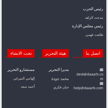
رئيس الحزب
مدحت الزاهد
رئيس مجلس الإدارة
طلعت فهمي
اتصل بنا
هيئة التحرير
تحت الانشاء
مديرا التحرير
مستشارو التحرير
desk@daaarb.co
m
إلهامي الميرغي
محمد جودة
أحمد سعد
حنان فكري
help@daaarb.com