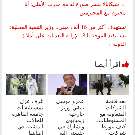
←
شيكابالا ينشر صورة له مع مدرب الأهلي: أنا
محترم مع المحترمين
تستهدف أكثر من 16 ألف مبنى.. وزير التنمية المحلية:
بدء تنفيذ الموجة الـ18 لإزالة التعديات على أملاك
الدولة
→
بعد قائمة
عمرو موسى
غرف عزل
الشركات
يلتقي وزير
بمستشفيات
المتعاونة مع
خارجية
جامعة القاهرة
المستوطنات..
زيمبابوي
للحالات
كيف تتورط
ويشارك في
المشتبه في
شركات
جلستي آلية
إصابتها