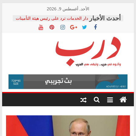
Skip
الأحد, أغسطس 9, 2026
to
دار الخدمات ترد على رئيس هيئة التأمينات
content
بعد مؤتمره الصحفي: إنكار الأزمة لا ينهي
معاناة أصحاب المعاشات.. ونطالب بكشف
الشركة المنفذة
فرحات سليمان يكتب: القطاع الصحي إلى
أين؟
حزب التحالف الشعبي يطلق لجنة “الحق
درب
في الصحة” بالإسكندرية لرصد الانتهاكات
ودعم المرضى
صور .. اعتماد الرسومات النهائية للقرار
وأتوه
الوزاري لمدينة الصحفيين.. وانتهاء أعمال
في
إنشاء المبنى الإداري
درب..
المجلس القومي لحقوق الإنسان يعلن
وتبقى
متابعة قضية الدكتور محمد زهران.. ويؤكد:
هي
قرينة البراءة وضمانات المحاكمة العادلة
حق أصيل
الدرب