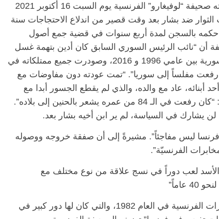
وحسب تقرير مفصل حول أسباب العودة نشرته صحيفة “لوفيغارو” الفرنسية يوم السبت 16 أكتوبر 2021
لثوار ضد بشار بعد وقت قصير من اندلاع الاحتجاجات سنة
رنسي حكمه بالسجن لمدة أربع سنوات في قضية جمع أصول
الرئيسية
مصر
ناس وناس
نحو 90 مليون يورو. مضيفة أن “نائب الرئيس السوري السابق كان أدين بتهمة غسل
س
مقعد شاغر على مائدة الإفطار.. يحيى
أموال عصابات منظمة واختلاس أموال عامة سورية بين عامي 1996 و 2016، وصودرت جميع ممتلكاته في
ر فرحات فقيه
حسين عبدالهادي فارس مقاومة
لوطن وانحاز
الخصخصة الذي دافع عن المال العام
اد رفعت مفلساً إلى سوريا”. “تمت عودته دون مفاوضات مع
(بروفايل)
أبنائه، عاد مع والده، والذي لم يقطع الجسور أبدا مع
21 فبراير، 2026
ماهر الأسد الشقيق الأكثر نفوذا لبشار. موضحا: “كان رفعت في الـ 84 من عمره يشعر بالحنين إلى بلاده”.
ن يشارك في السياسة، لم ير ابن أخيه بشار بعد.
فرنسا ليس مفاجئاً”. مشيرةً إلى أن صفقة خروجه ووصوله
ابرات الفرنسيّة”.
الأسد لعب دوراً في نسج علاقة من نوع مختلف مع
“كذلك قدّم الأسد خدمة كبيرة إلى مدير المخابرات الفرنسية في العام 1982، والتي كان لها دور كبير في