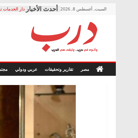
Skip
السبت, أغسطس 8, 2026
دار الخدمات تر
to
بعد مؤتمره الص
معاناة أصحاب
content
الشركة المنفذ
فرحات سليمان
درب
أين؟
حزب التحالف 
في الصحة” بال
وأتوه
ودعم المرضى
صور .. اعتماد 
في
مصر
تقارير وتحقيقات
عربي ودولي
مجتم
الوزاري لمدينة
درب..
إنشاء المبنى ا
وتبقى
المجلس القومي
هي
متابعة قضية ال
الدرب
قرينة البراءة 
حق أصيل