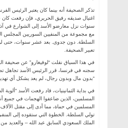
تذكر الصحيفة أنه بينما كان يعتبر الرئيس ا
اغتيال صديقه رفيق الحريري، فإن رفعت كا
مع مجموعة من المنفيين السوريين المجلس الو
السلطة. دون جدوى. بعد عشر سنوات، حتى ل
تعبير الصحيفة.
في هذا السياق نقلت “لوفيغارو” عن صحيفة ال
سجنه في فرنسا، قرر الرئيس الأسد تجاهل تص
“بدون مال وبدون رجال، لم يعد يشكل أي تهديد فمنذ عام 2016 ، توقف رفعت عن مواق
في بداية الثمانينيات، قاد رفعت الأسد “ألوية ا
المسلمين في حماة، مما أدى إلى مقتل الآلاف.
تولي السلطة. الخطوة التي ستقوده إلى المنفى
الملك السعودي السابق عبد الله – والعديد من