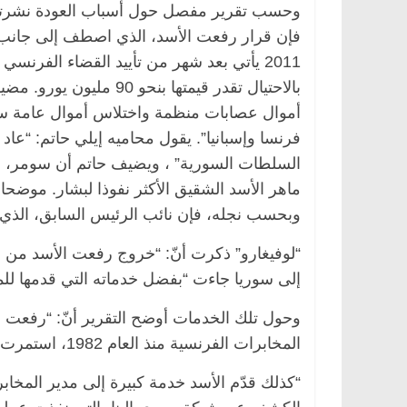
فإن قرار رفعت الأسد، الذي اصطف إلى جانب ا
2011 يأتي بعد شهر من تأييد القضاء الف
بالاحتيال تقدر قيمتها ب
يسية
مصر
ناس وناس
الرئيسية
مصر
ناس ونا
دالخالق فاروق.. خبير اقتصادي
في ذكرى رحيله.. د. نو
 بذكرى ميلاده وحيداً على أبواب
قانوني دافع عن قضايا ا
فرنسا وإسبانيا”. يقول محاميه إيلي حاتم: “ع
للحرية (بروفايل)
السلطات السورية” ، ويضيف حاتم أن سومر، أحد 
202
26 يناير، 2026
وبحسب نجله، فإن نائب الرئيس السابق، الذي ل
“لوفيغارو” ذكرت أنّ: “خروج رفعت الأسد من 
إلى سوريا جاءت “بفضل خدماته التي قدمها للمخ
وحول تلك الخدمات أوضح التقرير أنّ: “رفعت 
المخابرات الفرنسية منذ العام 1982، استمرت لنحو 40 عاماً”