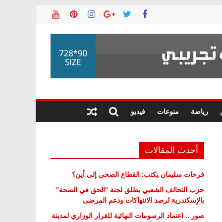
رياضة
منوعات
فيديو
أحدث المقالات
فرحات سليمان يكتب: القطاع الصحي إلى أين؟
حزب التحالف الشعبي يطلق لجنة “الحق في الصحة”
بالإسكندرية لرصد الانتهاكات ودعم المرضى
صور .. اعتماد الرسومات النهائية للقرار الوزاري لمدينة