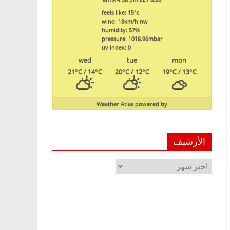
feels like: 15
°c
wind: 18
km/h
nw
humidity: 57
%
pressure: 1018.96
mbar
uv index: 0
wed
tue
mon
21
°C
/ 14
°C
20
°C
/ 12
°C
19
°C
/ 13
°C
Weather Atlas
powered by
الأرشيف
الأرشيف