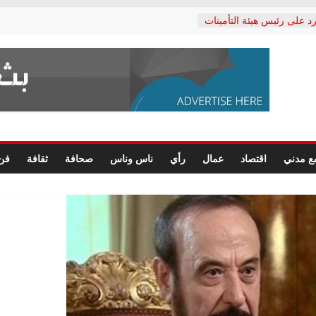
د على رئيس هيئة التأمينات
حفي: إنكار الأزمة لا ينهي
 المعاشات.. ونطالب بكشف
ة
 يكتب: القطاع الصحي إلى
الشعبي يطلق لجنة “الحق
إسكندرية لرصد الانتهاكات
الرسومات النهائية للقرار
ع مدني
اقتصاد
عمال
رأي
ناس وناس
صحافة
ثقافة
فن
 الصحفيين.. وانتهاء أعمال
لإداري
 لحقوق الإنسان يعلن
دكتور محمد زهران.. ويؤكد:
وضمانات المحاكمة العادلة