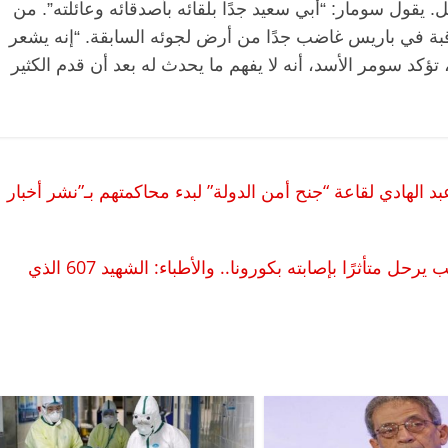
في هيئة باريس، بالإضافة إلى 200 رجل. يقول سومار: “أبي سعيد جدًا بلقائه بأصدقائه وعائلته”. من
اقبة في باريس غاضب جدًا من أرض لجوئه السابقة. “إنه يشعر
ؤكد سومر الأسد، أنه لا يفهم ما يحدث له بعد أن قدم الكثير
لهادي لقاعة “جنح أمن الدولة” لبدء محاكمتهم بـ”نشر أخبار
د. طارق بشاي الاستشاري بالمعهد القومي للقلب يرحل متأثرًا بإصابته بكورونا.. والأطباء: الشهيد 607 الذي