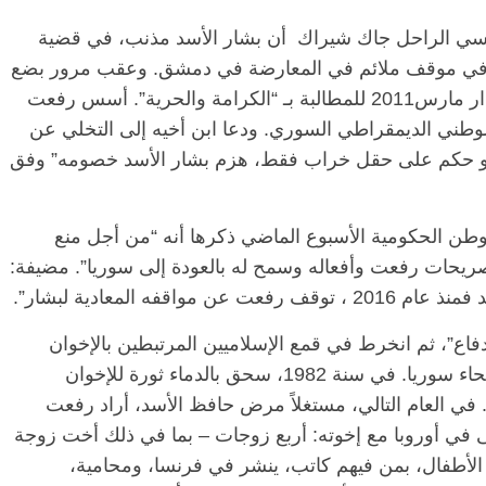
لفرنسي الراحل جاك شيراك أن بشار الأسد مذنب، في قضية
ن في موقف ملائم في المعارضة في دمشق. وعقب مرور بضع
سنوات نزل معارضو الأسد إلى الشوارع في آذار مارس2011 للمطالبة بـ “الكرامة والحرية”. أسس رفعت
طني الديمقراطي السوري. ودعا ابن أخيه إلى التخلي عن
و حكم على حقل خراب فقط، هزم بشار الأسد خصومه” وفق
وطن الحكومية الأسبوع الماضي ذكرها أنه “من أجل منع
ريحات رفعت وأفعاله وسمح له بالعودة إلى سوريا”. مضيفة:
فه المعادية لبشار”.
لدفاع”، ثم انخرط في قمع الإسلاميين المرتبطين بالإخوان
المسلمين، الذين ضاعفوا الهجمات في جميع أنحاء سوريا. في سنة 1982، سحق بالدماء ثورة للإخوان
 في العام التالي، مستغلاً مرض حافظ الأسد، أراد رفعت
 في أوروبا مع إخوته: أربع زوجات – بما في ذلك أخت زوجة
 الأطفال، بمن فيهم كاتب، ينشر في فرنسا، ومحامية،