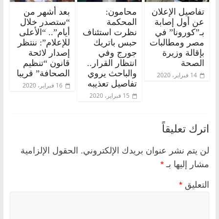
تفاصيل الإعلان
محامون:
بعد أشهر من
عن أول إصابة
المحكمة
“ستصدر خلال
بـ”كورونا” في
نظرت استئناف
أيام”.. “الأعلى
مصر ومطالبات
حبس باتريك
للإعلام”: ننتظر
بإقالة وزيرة
جورج وفي
إصدار لائحة
الصحة
انتظار القرار..
قانون “تنظيم
والباحث يروي
الصحافة” قريبا
14 فبراير، 2020
تفاصيل تعذيبه
16 فبراير، 2020
15 فبراير، 2020
اترك تعليقاً
لن يتم نشر عنوان بريدك الإلكتروني.
الحقول الإلزامية
مشار إليها بـ
*
التعليق
*