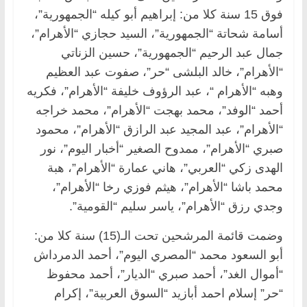
فوق 15 سنة كلا من: إبراهيم أبو كيله “الجمهورية”،
أسامة شحاتة “الجمهورية”، السيد حجازي “الأهرام”،
جمال عبد الرحيم “الجمهورية”، حسين الزناتي
“الأهرام”، خالد البلشى “حر”، صفوت عبد العظيم
وهبه “الأهرام “، عبد الرؤوف خليفة “الأهرام”، فكريه
أحمد “الوفد”، محمد بهجت “الأهرام”، محمد خراجه
“الأهرام”، عبد المجيد عبد الرازق “الأهرام”، محمود
صبري “الأهرام”، ممدوح الصغير “أخبار اليوم”، نور
الهدى زكي “العربي”، هاني عمارة “الأهرام”، هبة
محمد باشا “الأهرام”، هيثم فوزي رخا “الأهرام”،
وجدي رزق “الأهرام”، ياسر سليم “القومية”.
وضمت قائمة المرشحين تحت الـ(15) سنة كلا من:
أبو السعود محمد “المصري اليوم”، أحمد الدمرداش
“أموال الغد”، أحمد صبري “الديار”، أحمد محفوظ
“حر” إسلام احمد أبازيد “السوق العربية”، إكرام