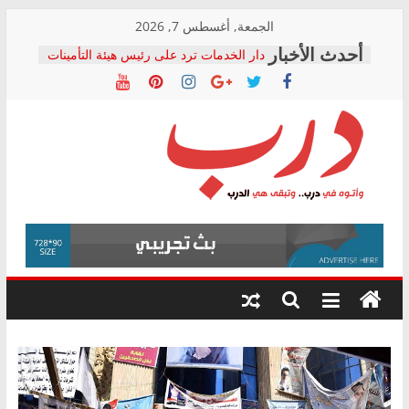
Skip
الجمعة, أغسطس 7, 2026
to
دار الخدمات ترد على رئيس هيئة التأمينات
content
بعد مؤتمره الصحفي: إنكار الأزمة لا ينهي
معاناة أصحاب المعاشات.. ونطالب بكشف
الشركة المنفذة
فرحات سليمان يكتب: القطاع الصحي إلى
أين؟
حزب التحالف الشعبي يطلق لجنة “الحق
درب
في الصحة” بالإسكندرية لرصد الانتهاكات
ودعم المرضى
صور .. اعتماد الرسومات النهائية للقرار
وأتوه
الوزاري لمدينة الصحفيين.. وانتهاء أعمال
في
إنشاء المبنى الإداري
درب..
المجلس القومي لحقوق الإنسان يعلن
وتبقى
متابعة قضية الدكتور محمد زهران.. ويؤكد:
هي
قرينة البراءة وضمانات المحاكمة العادلة
حق أصيل
الدرب