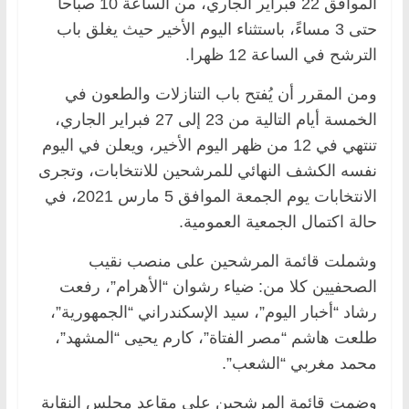
الموافق 22 فبراير الجاري، من الساعة 10 صباحا
حتى 3 مساءً، باستثناء اليوم الأخير حيث يغلق باب
الترشح في الساعة 12 ظهرا.
ومن المقرر أن يُفتح باب التنازلات والطعون في
الخمسة أيام التالية من 23 إلى 27 فبراير الجاري،
تنتهي في 12 من ظهر اليوم الأخير، ويعلن في اليوم
نفسه الكشف النهائي للمرشحين للانتخابات، وتجرى
الانتخابات يوم الجمعة الموافق 5 مارس 2021، في
حالة اكتمال الجمعية العمومية.
وشملت قائمة المرشحين على منصب نقيب
الصحفيين كلا من: ضياء رشوان “الأهرام”، رفعت
رشاد “أخبار اليوم”، سيد الإسكندراني “الجمهورية”،
طلعت هاشم “مصر الفتاة”، كارم يحيى “المشهد”،
محمد مغربي “الشعب”.
وضمت قائمة المرشحين على مقاعد مجلس النقابة