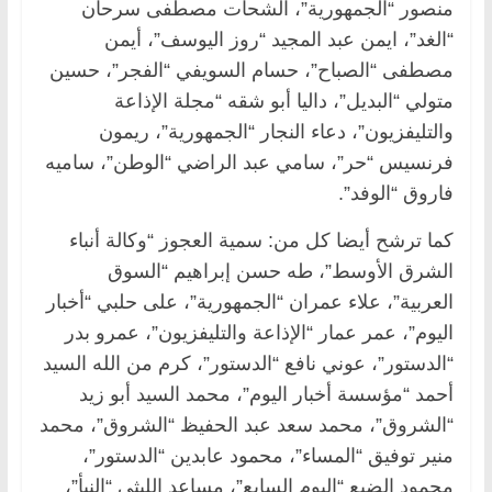
منصور “الجمهورية”، الشحات مصطفى سرحان
“الغد”، ايمن عبد المجيد “روز اليوسف”، أيمن
مصطفى “الصباح”، حسام السويفي “الفجر”، حسين
متولي “البديل”، داليا أبو شقه “مجلة الإذاعة
والتليفزيون”، دعاء النجار “الجمهورية”، ريمون
فرنسيس “حر”، سامي عبد الراضي “الوطن”، ساميه
فاروق “الوفد”.
كما ترشح أيضا كل من: سمية العجوز “وكالة أنباء
الشرق الأوسط”، طه حسن إبراهيم “السوق
العربية”، علاء عمران “الجمهورية”، على حلبي “أخبار
اليوم”، عمر عمار “الإذاعة والتليفزيون”، عمرو بدر
“الدستور”، عوني نافع “الدستور”، كرم من الله السيد
أحمد “مؤسسة أخبار اليوم”، محمد السيد أبو زيد
“الشروق”، محمد سعد عبد الحفيظ “الشروق”، محمد
منير توفيق “المساء”، محمود عابدين “الدستور”،
محمود الضبع “اليوم السابع”، مساعد الليثي “النبأ”،