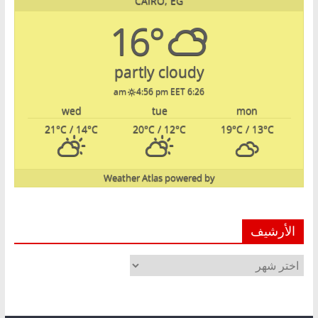
CAIRO, EG
16°
partly cloudy
4:56 pm EET
6:26 am
wed
tue
mon
21
°C
/ 14
°C
20
°C
/ 12
°C
19
°C
/ 13
°C
Weather Atlas
powered by
الأرشيف
الأرشيف