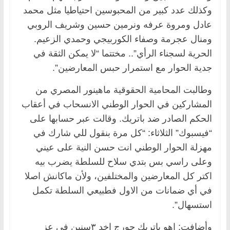
وكذلك عدد كبير من المحبوسين احتياطيا مثل محمد
عادل ومروة عرفه ونرمين حسين وشريف الروبي
ومنال عجرمة وصفاء الكوربيجي وحمدي الزعيم.
الحرية لسجناء الرأي”.. مختتما “لا يمكن الثقة في
جدية الحوار مع استمرار حبس المعارضين”.
وطالبت المحامية الحقوقية ماهينور المصري من
المشاركين في الحوار الوطني الانسحاب في أعقاب
الحكم الصادر ضد باتريك. وقالت عبر حسابها على
“فيسبوك” الثلاثاء: “كل مرة بنقول للي شارك في
مهزلة الحوار الوطني انت حسن النية على عيني
وعلى راسي بس بتدي سلاح للسلطة يضرب بيه
اكتر كل المعارضين والمختلفين، ولأن ماكانش اصلا
في أي ضمانات من الاول فطبيعي السلطة تكمل
استسهال”.
وأضافت: اهو باتريك جورج اخد ٣سنين في عز