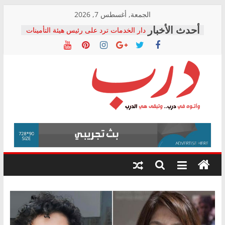
Skip
الجمعة, أغسطس 7, 2026
to
دار الخدمات ترد على رئيس هيئة التأمينات
content
بعد مؤتمره الصحفي: إنكار الأزمة لا ينهي
معاناة أصحاب المعاشات.. ونطالب بكشف
الشركة المنفذة
فرحات سليمان يكتب: القطاع الصحي إلى
أين؟
حزب التحالف الشعبي يطلق لجنة “الحق
درب
في الصحة” بالإسكندرية لرصد الانتهاكات
ودعم المرضى
صور .. اعتماد الرسومات النهائية للقرار
وأتوه
الوزاري لمدينة الصحفيين.. وانتهاء أعمال
في
إنشاء المبنى الإداري
درب..
المجلس القومي لحقوق الإنسان يعلن
وتبقى
متابعة قضية الدكتور محمد زهران.. ويؤكد:
هي
قرينة البراءة وضمانات المحاكمة العادلة
حق أصيل
الدرب