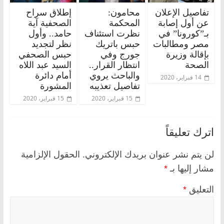
تفاصيل الإعلان
محامون:
إطلاق سراح
عن أول إصابة
المحكمة
الصحفية آية
بـ”كورونا” في
نظرت استئناف
حامد.. وأول
مصر ومطالبات
حبس باتريك
نظر لتجديد
بإقالة وزيرة
جورج وفي
حبس الصحفي
الصحة
انتظار القرار..
السيد عبد اللاه
والباحث يروي
أمام دائرة
14 فبراير، 2020
تفاصيل تعذيبه
المشورة
15 فبراير، 2020
15 فبراير، 2020
اترك تعليقاً
لن يتم نشر عنوان بريدك الإلكتروني.
الحقول الإلزامية
مشار إليها بـ
*
التعليق
*