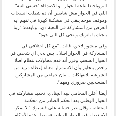
البروباجندا بتاعة الحوار. لو الاصدقاء “حسني النية”
اللي في الحوار مش شايفين أن ده يتطلب انسحاب
وموقف موحد يبقي في مشكلة كبيرة في تفهم ايه
الغرض من المشاركة في اللعبة دي.. وتابعت: “ربنا
ينجيك يا باتريك وينجي كل اللي جوة”.
وفي منشور لاحق، قالت: “مع كل اختلافي في
المشاركة في الحوار اصلا .. بس بحي اي شخص في
الحوار انسحب وقرر أنه قدم محاولات لنظام اصلا
رافض يتحاور وأن الاستمرار معناه إعطاء مزيد من
الشرعية للانتهاكات .. بيان جماعي من المشاركين
المنسحبين ضروري ومهم”.
أيضا أعلن المحامي نبيه الجنادي، تجميد مشاركته في
الحوار الوطني بعد الحكم الصادر من محكمة
استثنائية، وقال عبر حسابه على فيسبوك:” لا يمكن
الاستمرار في الحوار الوطني في ظل هذه الأحكام