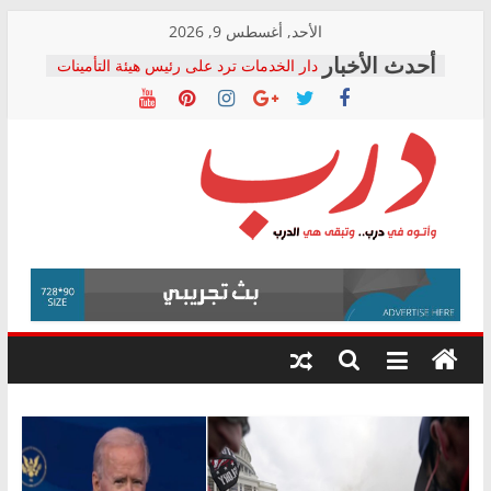
Skip
الأحد, أغسطس 9, 2026
to
دار الخدمات ترد على رئيس هيئة التأمينات
content
بعد مؤتمره الصحفي: إنكار الأزمة لا ينهي
معاناة أصحاب المعاشات.. ونطالب بكشف
الشركة المنفذة
فرحات سليمان يكتب: القطاع الصحي إلى
أين؟
حزب التحالف الشعبي يطلق لجنة “الحق
درب
في الصحة” بالإسكندرية لرصد الانتهاكات
ودعم المرضى
صور .. اعتماد الرسومات النهائية للقرار
وأتوه
الوزاري لمدينة الصحفيين.. وانتهاء أعمال
في
إنشاء المبنى الإداري
درب..
المجلس القومي لحقوق الإنسان يعلن
وتبقى
متابعة قضية الدكتور محمد زهران.. ويؤكد:
هي
قرينة البراءة وضمانات المحاكمة العادلة
حق أصيل
الدرب