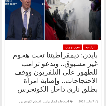
الرئيسية
عربي ودولي
بايدن: ديمقراطيتنا تحت هجوم
غير مسبوق.. ويدعو ترامب
للظهور على التلفزيون ووقف
الاحتجاجات.. وإصابة امرأة
بطلق ناري داخل الكونجرس
,
,
7 يناير، 2021
احتجاجات أنصار ترامب
اقتحام الكونجرس