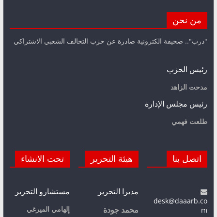
من نحن
"درب".. صحيفة الكترونية صادرة عن حزب التحالف الشعبي الاشتراكي
رئيس الحزب
مدحت الزاهد
رئيس مجلس الإدارة
طلعت فهمي
اتصل بنا
هيئة التحرير
تحت الانشاء
مديرا التحرير
مستشارو التحرير
desk@daaarb.co
m
إلهامي الميرغي
محمد جودة