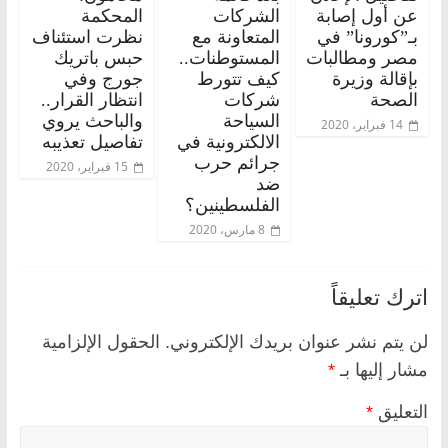
عن أول إصابة
الشركات
المحكمة
بـ”كورونا” في
المتعاونة مع
نظرت استئناف
مصر ومطالبات
المستوطنات..
حبس باتريك
بإقالة وزيرة
كيف تتورط
جورج وفي
الصحة
شركات
انتظار القرار..
السياحة
والباحث يروي
14 فبراير، 2020
الالكترونية في
تفاصيل تعذيبه
جرائم حرب
15 فبراير، 2020
ضد
الفلسطينين؟
8 مارس، 2020
اترك تعليقاً
لن يتم نشر عنوان بريدك الإلكتروني.
الحقول الإلزامية
مشار إليها بـ
*
التعليق
*