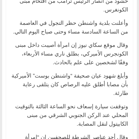
حشود من أنصار الرئيس ترامب من اقتحام مبنى
الكونغرس.
وأعلنت بلدية واشنطن حظر التجول في العاصمة
من الساعة السادسة مساء وحتى صباح اليوم التالي.
وقال موقع سكاي نيوز إن امرأة أصيبت داخل مبنى
الكونجرس الأميركي، بطلق ناري مساء الأربعاء،
وفقًا لشخصين على علم بالحادث.
وأبلغ شهود عيان صحيفة “واشنطن بوست” الأميركية
بأن مصابا أطلق عليه الرصاص كان يتلقى رعاية
طارئة.
وتوقفت سيارة إسعاف نحو الساعة الثالثة بالتوقيت
المحلي عند الركن الجنوبي الشرقي من مبنى
الكابيتول لنقل المصابة.
وقال أحد عناصر الشرطة للصحفيين إن “امرأة