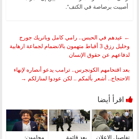
أصيبت برصاصة في الكتف”.
←
عيدهم في الحبس.. رامي كامل وباتريك جورج
وخليل رزق 3 أقباط متهمون بالانضمام لجماعة ارهابية
لدفاعهم عن حقوق الإنسان
بعد اقتحامهم الكونجرس.. ترامب يدعو أنصاره لإنهاء
الاحتجاج.. أشعر بألمكم .. لكن عودوا لمنازلكم
→
تفاصيل الإعلان
بعد قائمة
محامون: