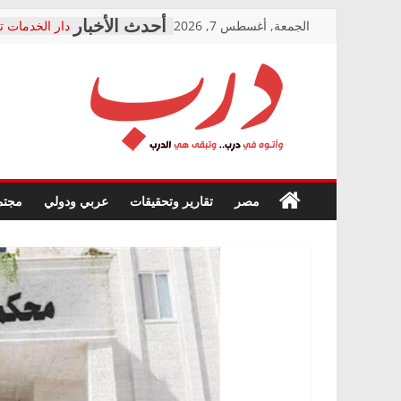
Skip
الجمعة, أغسطس 7, 2026
دار الخدمات ت
to
بعد مؤتمره الص
معاناة أصحاب
content
الشركة المنفذ
فرحات سليمان
درب
أين؟
حزب التحالف 
في الصحة” بال
وأتوه
ودعم المرضى
صور .. اعتماد 
في
مصر
تقارير وتحقيقات
عربي ودولي
مجتم
الوزاري لمدينة
درب..
إنشاء المبنى ا
وتبقى
المجلس القوم
هي
متابعة قضية ا
الدرب
قرينة البراءة 
حق أصيل