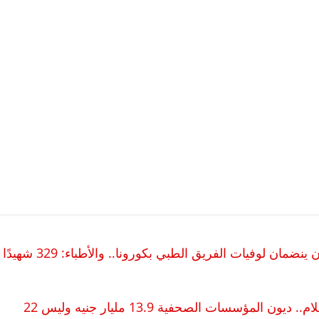
مجدي نصار وعاطف إبراهيم.. طبيبان جديدان ينضمان لوفيات الفريق الطبي بكورونا.. والأطباء: 329 شهيدًا
الهيئة الوطنية للصحافة تصحح لوزير الدولة للإعلام.. ديون المؤسسات الصحفية 13.9 مليار جنيه وليس 22