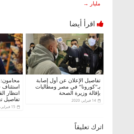
مليار
→
تفاصيل الإعلان عن أول إصابة
محامون: 
بـ”كورونا” في مصر ومطالبات
استئناف 
بإقالة وزيرة الصحة
انتظار ال
تفاصيل تع
14 فبراير، 2020
15 فبراير، 2020
اترك تعليقاً