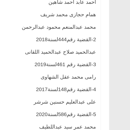
احمد عابد احمد شاهين
همام حجازى محمد شريف
محمد عبدالمنعم محمود عبدالرحمن
2-القضية رقم444لسنة2018
عبدالحميد صلاح عبدالحميد اللقانى
3-القضية رقم 461لسنة2019
رامى محمد عقل الشهاوى
يسية
مصر
ناس وناس
الرئيسية
مصر
ناس ونا
دالخالق فاروق.. خبير اقتصادي
في ذكرى رحيله.. د. نو
4-القضية رقم148لسنة2017
 بذكرى ميلاده وحيداً على أبواب
قانوني دافع عن قضايا ا
للحرية (بروفايل)
على عبدالعليم حسنين شرشر
202
26 يناير، 2026
5-القضية رقم586لسنة2020
محمد عمر سيد عبداللطيف