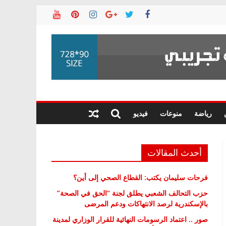
رياضة
منوعات
فيديو
أحدث المقالات
فرحات سليمان يكتب: القطاع الصحي إلى أين؟
حزب التحالف الشعبي يطلق لجنة “الحق في الصحة”
بالإسكندرية لرصد الانتهاكات ودعم المرضى
صور .. اعتماد الرسومات النهائية للقرار الوزاري لمدينة