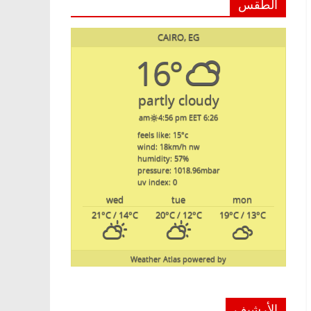
الطقس
CAIRO, EG
16°
partly cloudy
4:56 pm EET
6:26 am
feels like: 15
°c
wind: 18
km/h
nw
humidity: 57
%
pressure: 1018.96
mbar
uv index: 0
wed
tue
mon
21
°C
/ 14
°C
20
°C
/ 12
°C
19
°C
/ 13
°C
Weather Atlas
powered by
الأرشيف