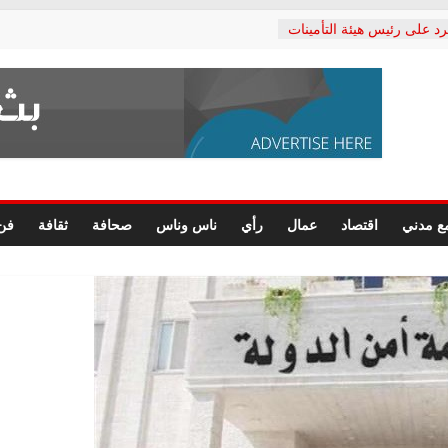
رد على رئيس هيئة التأمينات
حفي: إنكار الأزمة لا ينهي
 المعاشات.. ونطالب بكشف
ة
 يكتب: القطاع الصحي إلى
الشعبي يطلق لجنة “الحق
إسكندرية لرصد الانتهاكات
الرسومات النهائية للقرار
ع مدني
اقتصاد
عمال
رأي
ناس وناس
صحافة
ثقافة
فن
 الصحفيين.. وانتهاء أعمال
لإداري
ي لحقوق الإنسان يعلن
لدكتور محمد زهران.. ويؤكد:
وضمانات المحاكمة العادلة