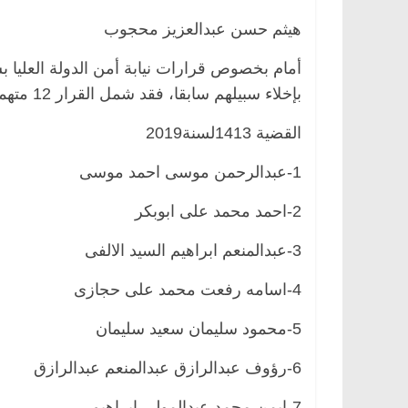
هيثم حسن عبدالعزيز محجوب
أمام بخصوص قرارات نيابة أمن الدولة العليا ب
بإخلاء سبيلهم سابقا، فقد شمل القرار 12 متهما في قضيتين، والقائمة هي:
القضية 1413لسنة2019
1-عبدالرحمن موسى احمد موسى
2-احمد محمد على ابوبكر
3-عبدالمنعم ابراهيم السيد الالفى
4-اسامه رفعت محمد على حجازى
5-محمود سليمان سعيد سليمان
6-رؤوف عبدالرازق عبدالمنعم عبدالرازق
7-ايمن محمد عبدالمولى ابراهيم