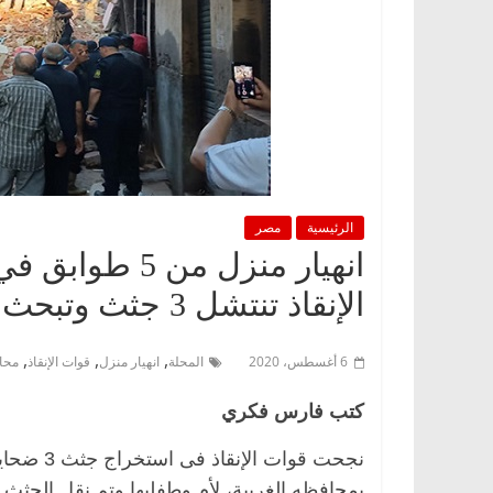
الرئيسية
مصر
انهيار منزل من
الإنقاذ تنتشل 3 جثث وتبحث عن آخرين مفقودين أسفله
,
,
,
6 أغسطس، 2020
المحلة
انهيار منزل
قوات الإنقاذ
محاف
كتب فارس فكري
نجحت قوات
بمحافظه الغربية، لأم وطفليها وتم نقل الجثث