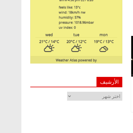
feels like: 15
°c
wind: 18
km/h
nw
humidity: 57
%
pressure: 1018.96
mbar
uv index: 0
wed
tue
mon
21
°C
/ 14
°C
20
°C
/ 12
°C
19
°C
/ 13
°C
Weather Atlas
powered by
الأرشيف
الأرشيف