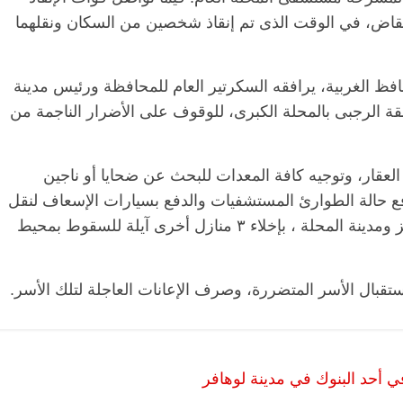
نقاض، في الوقت الذى تم إنقاذ شخصين من السكان ونقلهما
الرئيسية
مصر
ناس وناس
الرئيسية
م
فظ الغربية، يرافقه السكرتير العام للمحافظة ورئيس مدينة
مقعد شاغر على مائدة الإفطار.. يحيى
مقعد شاغر عل
قة الرجبى بالمحلة الكبرى، للوقوف على الأضرار الناجمة من
ه
حسين عبدالهادي فارس مقاومة
رمضان.. د. 
الخصخصة الذي دافع عن المال العام
اقتصادي في 
(بروفايل)
الحبايب
21 فبراير، 2026
22 فبراير، 2026
عقار، وتوجيه كافة المعدات للبحث عن ضحايا أو ناجين
ع حالة الطوارئ المستشفيات والدفع بسيارات الإسعاف لنقل
المصابين، ووجه حاتم زين العابدين رئيس مركز ومدينة المحلة ، بإخلاء ٣ منازل أخرى آيلة للسقوط بمحيط
قبال الأسر المتضررة، وصرف الإعانات العاجلة لتلك الأسر.
 أحد البنوك في مدينة لوهافر