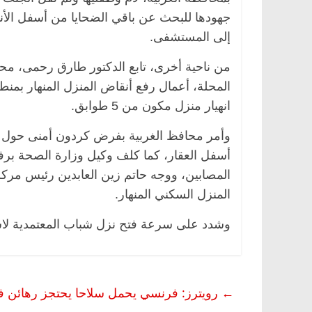
جهودها للبحث عن باقي الضحايا من أسفل الأ
إلى المستشفى.
من ناحية أخرى، تابع الدكتور طارق رحمى، محا
ناس وناس
الرئيسية
مصر
ناس وناس
المحلة، أعمال رفع أنقاض المنزل المنهار بمنط
وق.. خبير اقتصادي
في ذكرى رحيله.. د. نور فرحات فقي
ده وحيداً على أبواب
قانوني دافع عن قضايا الوطن وانحاز
انهيار منزل مكون من 5 طوابق.
للحرية (بروفايل)
26 يناير، 2026
وأمر محافظ الغربية بفرض كردون أمنى حول ال
أسفل العقار، كما كلف وكيل وزارة الصحة برف
المنزل السكني المنهار.
وشدد على سرعة فتح نزل شباب المعتمدية لاست
←
رويترز: فرنسي يحمل سلاحا يحتجز رهائن في