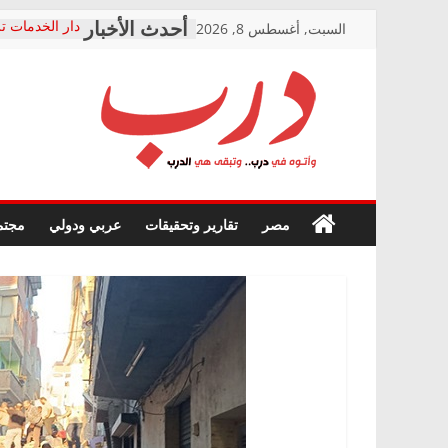
Skip
السبت, أغسطس 8, 2026
دار الخدمات تر
to
بعد مؤتمره الص
معاناة أصحاب
content
الشركة المنفذ
فرحات سليمان
درب
أين؟
حزب التحالف 
في الصحة” بال
وأتوه
ودعم المرضى
صور .. اعتماد 
في
مصر
تقارير وتحقيقات
عربي ودولي
مجتم
الوزاري لمدينة
درب..
إنشاء المبنى ا
وتبقى
المجلس القومي
هي
متابعة قضية ال
الدرب
قرينة البراءة 
حق أصيل