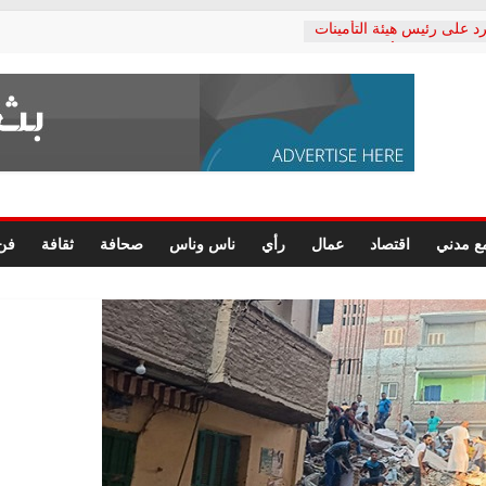
د على رئيس هيئة التأمينات
حفي: إنكار الأزمة لا ينهي
 المعاشات.. ونطالب بكشف
ة
 يكتب: القطاع الصحي إلى
الشعبي يطلق لجنة “الحق
إسكندرية لرصد الانتهاكات
الرسومات النهائية للقرار
ع مدني
اقتصاد
عمال
رأي
ناس وناس
صحافة
ثقافة
فن
 الصحفيين.. وانتهاء أعمال
لإداري
 لحقوق الإنسان يعلن
دكتور محمد زهران.. ويؤكد:
وضمانات المحاكمة العادلة