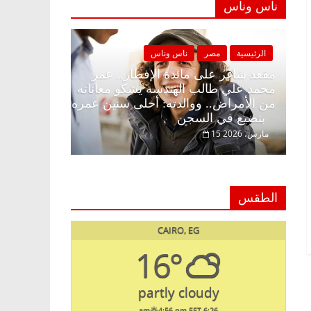
ناس وناس
صر
ناس وناس
الرئيسية
مصر
ناس وناس
ى الإفطار وبلكونة بلا زينة
مقعد شاغر على مائدة الإفطار.
عبدالخالق فاروق خبير
محمد علي طالب الهندسة يشكو 
انتظار حلم الحرية ولمة
من الأمراض.. ووالدته: أحلى س
بتضيع في السجن
15 مارس، 2026
الطقس
CAIRO, EG
16°
partly cloudy
4:56 pm EET
6:26 am