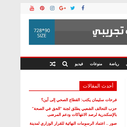
رياضة
منوعات
فيديو
أحدث المقالات
فرحات سليمان يكتب: القطاع الصحي إلى أين؟
حزب التحالف الشعبي يطلق لجنة “الحق في الصحة”
بالإسكندرية لرصد الانتهاكات ودعم المرضى
صور .. اعتماد الرسومات النهائية للقرار الوزاري لمدينة