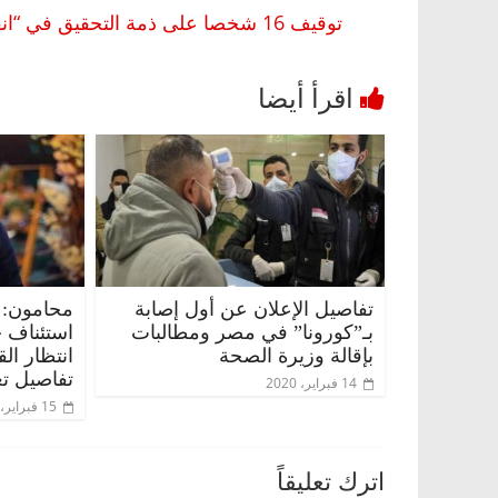
توقيف 16 شخصا على ذمة التحقيق في “انفجار بيروت”.. وتجميد حسابات 7 مسئولين في ميناء بيروت
تفاصيل الإعلان عن أول إصابة
محامون: 
بـ”كورونا” في مصر ومطالبات
استئناف 
بإقالة وزيرة الصحة
انتظار ال
تفاصيل تع
14 فبراير، 2020
15 فبراير، 2020
اترك تعليقاً