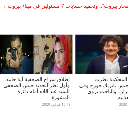
→
المحكمة نظرت
إطلاق سراح الصحفية آية حامد..
حبس باتريك جورج وفي
وأول نظر لتجديد حبس الصحفي
قرار.. والباحث يروي
السيد عبد اللاه أمام دائرة
ذيبه
المشورة
15 فبراير، 2020