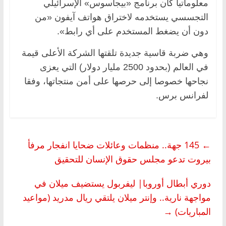
معلوماتيا كان برنامج «بيجاسوس» الإسرائيلي
التجسسي يستخدمه لاختراق هواتف آيفون «من
دون أن يضغط المستخدم على أي رابط».
وهي ضربة قاسية جديدة تلقتها الشركة الأعلى قيمة
في العالم (بحدود 2500 مليار دولار) التي يعزى
نجاحها خصوصا إلى حرصها على أمن منتجاتها، وفقا
لفرانس برس.
←
145 جهة.. منظمات وعائلات ضحايا انفجار مرفأ
بيروت تدعو مجلس حقوق الإنسان للتحقيق
دوري أبطال أوروبا| ليفربول يستضيف ميلان في
مواجهة نارية.. وإنتر ميلان يلتقي ريال مدريد (مواعيد
المباريات)
→