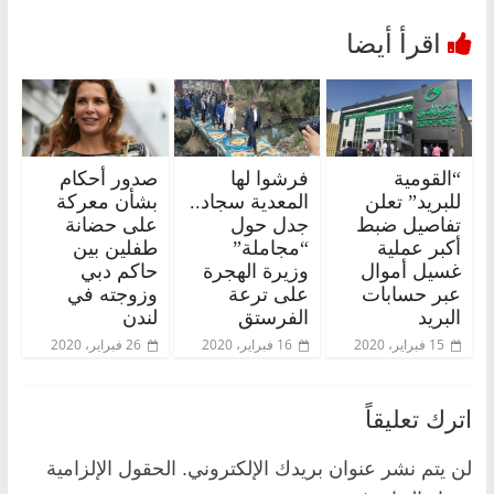
“القومية
فرشوا لها
صدور أحكام
للبريد” تعلن
المعدية سجاد..
بشأن معركة
تفاصيل ضبط
جدل حول
على حضانة
أكبر عملية
“مجاملة”
طفلين بين
غسيل أموال
وزيرة الهجرة
حاكم دبي
عبر حسابات
على ترعة
وزوجته في
البريد
الفرستق
لندن
15 فبراير، 2020
16 فبراير، 2020
26 فبراير، 2020
اترك تعليقاً
لن يتم نشر عنوان بريدك الإلكتروني.
الحقول الإلزامية