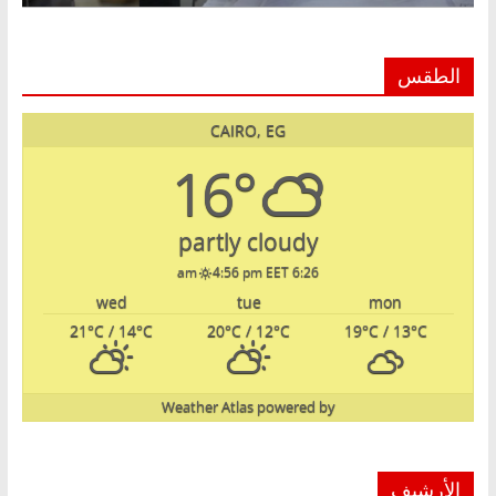
الطقس
CAIRO, EG
16°
partly cloudy
4:56 pm EET
6:26 am
wed
tue
mon
21
°C
/ 14
°C
20
°C
/ 12
°C
19
°C
/ 13
°C
Weather Atlas
powered by
الأرشيف