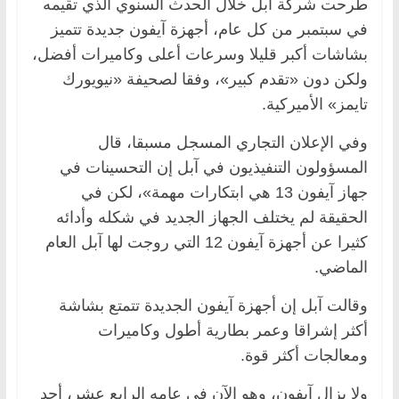
طرحت شركة آبل خلال الحدث السنوي الذي تقيمه
في سبتمبر من كل عام، أجهزة آيفون جديدة تتميز
بشاشات أكبر قليلا وسرعات أعلى وكاميرات أفضل،
ولكن دون «تقدم كبير»، وفقا لصحيفة «نيويورك
تايمز» الأميركية.
وفي الإعلان التجاري المسجل مسبقا، قال
المسؤولون التنفيذيون في آبل إن التحسينات في
جهاز آيفون 13 هي ابتكارات مهمة»، لكن في
الحقيقة لم يختلف الجهاز الجديد في شكله وأدائه
كثيرا عن أجهزة آيفون 12 التي روجت لها آبل العام
الماضي.
وقالت آبل إن أجهزة آيفون الجديدة تتمتع بشاشة
أكثر إشراقا وعمر بطارية أطول وكاميرات
ومعالجات أكثر قوة.
ولا يزال آيفون، وهو الآن في عامه الرابع عشر، أحد