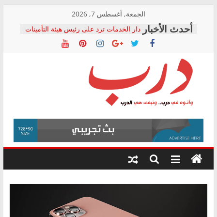
Skip
الجمعة, أغسطس 7, 2026
to
دار الخدمات ترد على رئيس هيئة التأمينات
content
بعد مؤتمره الصحفي: إنكار الأزمة لا ينهي
معاناة أصحاب المعاشات.. ونطالب بكشف
الشركة المنفذة
فرحات سليمان يكتب: القطاع الصحي إلى
أين؟
حزب التحالف الشعبي يطلق لجنة “الحق
درب
في الصحة” بالإسكندرية لرصد الانتهاكات
ودعم المرضى
صور .. اعتماد الرسومات النهائية للقرار
وأتوه
الوزاري لمدينة الصحفيين.. وانتهاء أعمال
في
إنشاء المبنى الإداري
درب..
المجلس القومي لحقوق الإنسان يعلن
وتبقى
متابعة قضية الدكتور محمد زهران.. ويؤكد:
هي
قرينة البراءة وضمانات المحاكمة العادلة
حق أصيل
الدرب