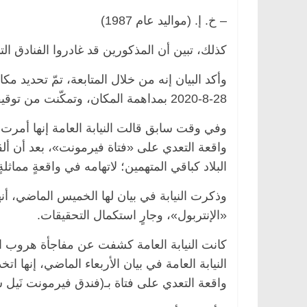
– خ. إ. (مواليد عام 1987)
كذلك، تبين أن المذكورين قد غادروا الفنادق الت
وأكد البيان إنه من خلال المتابعة، تمّ تحديد
28-8-2020 بمداهمة المكان، وتمكّنت من توقيفهم، بناءً على إشارة النيابة العامة التمييزية.
وفي وقت سابق قالت النيابة العامة إنها أمرت 
واقعة التعدي على «فتاة فيرمونت»، بعد أن أ
البلاد كباقي المتهمين؛ لاتهامه في واقعةٍ مماثلة
وذكرت النيابة في بيان لها الخميس الماضي، أن
«الإنتربول»، وجارٍ استكمال التحقيقات.
النيابة العامة في بيان الأربعاء الماضي، إنها ا
واقعة التعدي على فتاة بـ(فندق فيرمونت نَيل 