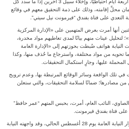
قالت النيابة العامة إنها أمرت بحبس 3 متهمين أربعة أيام احتياطيًّا، وإخلاء سبيل 3 آخرين إذا ما سدد كلٌّ
بضمان محلِّ إقامته، وذلك على ذمة التحقيق معهم في وقائع
عة التعدي على فتاة بفندق “فيرمونت نيل سيتي”.
ثنين أنها أمرت بعرض المتهمين على «الإدارة المركزية
لتحليل عينات منهم بيانًا لمدى تعاطيهم مواد مخدرة،
النيابة هواتف ضُبطت بحوزتهم إلى «الإدارة العامة
ما تحويه من مواد مختلفة، واسترجاع ما حُذف منها، وكذا
المحملة عليها، وجارٍ استكمال التحقيقات.
ات في تلك الواقعة وسائر الوقائع المرتبطة بها، وعدم ترويج
ق من مصادرها؛ ضمانًا لسلامة التحقيقات، والتي ستعلن
 الصاوي، النائب العام، أمرت، بحبس المتهم “عمر حافظ”
 على فتاة بفندق فيرمونت.
جاء ذلك بعد إلقاء القبض على المتهم، نفاذًا لقرار النيابة العامة يوم 28 أغسطس الحالي، وقد واجهته النيابة