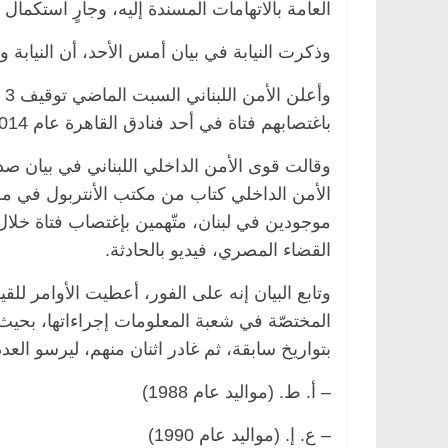
العامة بالاتهامات المسندة إليه، وجارٍ استكمال 
وذكرت النيابة في بيان أمس الأحد، أن النيابة و
وأ
باغتصابهم فتاة في أحد فنادق القاهرة عام 2014، المعروفة إعلاميا بجريمة الفيرمونت.
الأمن الداخلي كتاب من مكتب الأنتربول في 
الرئيسية
مصر
ناس وناس
الرئيسية
مصر
نا
القضاء المصري، فيديو بالحادثة.
. عبدالخالق فاروق.. خبير اقتصادي
في ذكرى رحيله.. د.
حتفل بذكرى ميلاده وحيداً على أبواب
قانوني دافع عن قضا
وتابع البيان إنه على الفور، أعطيت الأوامر لل
سبعين (بروفايل)
للحرية (بروفايل)
26 يناير، 2026
26 يناير، 2026
المختصّة في شعبة المعلومات إجراءاتها، بحيث 
بتواريخ سابقة، ثم غادر اثنان منهم، ليرسو العد
– أ. ط. (مواليد عام 1988)
– ع. إ. (مواليد عام 1990)