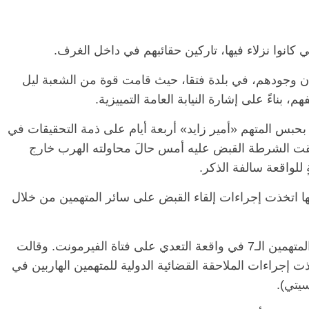
ي كانوا نزلاء فيها، تاركين حقائبهم في داخل الغرف.
 مكان وجودهم، في بلدة فتقا، حيث قامت قوة من الشعبة ليل
بحبس المتهم «أمير زايد» أربعة أيام على ذمة التحقيقات في
لقت الشرطة القبض عليه أمس حالَ محاولته الهرب خارج
ٍ للواقعة سالفة الذكر.
ها اتخذت إجراءات إلقاء القبض على سائر المتهمين من خلال
كانت النيابة العامة كشفت عن مفاجأة هروب المتهمين الـ7 في واقعة التعدي على فتاة الفيرمونت. وقالت
تخذت إجراءات الملاحقة القضائية الدولية للمتهمين الهاربين في
سيتي).