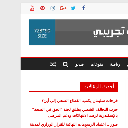
رياضة
منوعات
فيديو
أحدث المقالات
فرحات سليمان يكتب: القطاع الصحي إلى أين؟
حزب التحالف الشعبي يطلق لجنة “الحق في الصحة”
بالإسكندرية لرصد الانتهاكات ودعم المرضى
صور .. اعتماد الرسومات النهائية للقرار الوزاري لمدينة