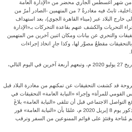
 من شهر أغسطس الجاري محضر من «الإدارة العامة
للمباحث الجنائية» بقطاع الأمن العام بوزارة الداخلية، ثابتٌ فيه مغادرةُ 7 من المتهمين -الصادر أمرٌ من
 خارج البلاد عبر (ميناء القاهرة الجوي)، بعد استهداف
جراء التحريات والكشف عنهم بقاعدة التحركات بـ«الإدارة
حقيقات والتحري عن بيانات ومكان اثنين آخرين من المتهمين
التحقيقات مقطعٌ مصوَّر لها، وكذا جارٍ اتخاذ إجراءات
.
وتابع البيان أنه غادر اثنان من المتهمين البلاد بتاريخ 27 يوليو 2020 م، وتبعهم أربعة آخرين في اليوم التالي،
مطروحة قد كشفت التحقيقات عن تمكنهم من مغادرة البلاد قبل
س القومي للمرأة» وإجراء «النيابة العامة» التحقيقات في
 التواصل الاجتماعي قبل أن تتلقى «النيابة العامة» بلاغَ
المجني عليها الذي تقدمت به إلى المجلس المذكور يوم 8 إبريل 2020 م، علمًا بأن «النيابة العامة» فور
تهم مُتاحة وقتئذٍ على قوائم الممنوعين من السفر وترقب