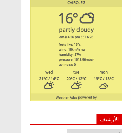
CAIRO, EG
16°
partly cloudy
4:56 pm EET
6:26 am
feels like: 15
°c
wind: 18
km/h
nw
humidity: 57
%
pressure: 1018.96
mbar
uv index: 0
wed
tue
mon
21
°C
/ 14
°C
20
°C
/ 12
°C
19
°C
/ 13
°C
Weather Atlas
powered by
الأرشيف
الأرشيف