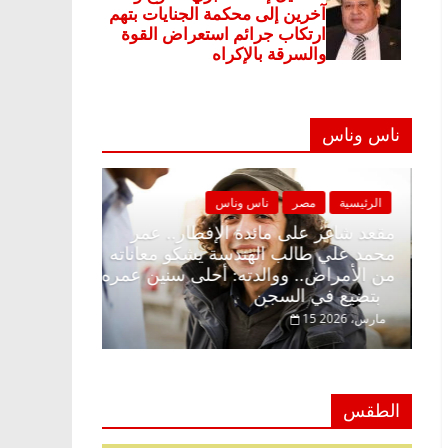
ناس وناس
الرئيسية
مصر
ناس وناس
الرئيسية
مصر
مقعد شاغر على الإفطار وبلكونة بلا زينة
مقعد شاغر على 
رمضان.. د. عبدالخالق فاروق خبير
محمد علي طالب
اقتصادي في انتظار حلم الحرية ولمة
من الأمراض.. 
الحبايب
بتضيع في السجن
22 فبراير، 2026
15 مارس، 2026
الطقس