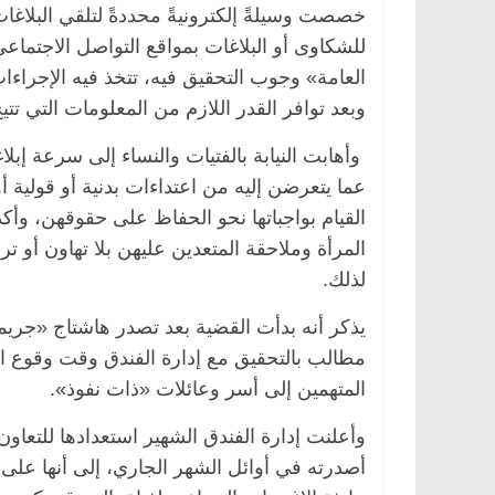
خصصت وسيلةً إلكترونيةً محددةً لتلقي البلاغات
للشكاوى أو البلاغات بمواقع التواصل الاجتماعي ا
العامة» وجوب التحقيق فيه، تتخذ فيه الإجراءا
وبعد توافر القدر اللازم من المعلومات التي تتي
وأهابت النيابة بالفتيات والنساء إلى سرعة إبلا
عما يتعرضن إليه من اعتداءات بدنية أو قولية
القيام بواجباتها نحو الحفاظ على حقوقهن، وأكدت
المرأة وملاحقة المتعدين عليهن بلا تهاون أو تر
لذلك.
يذكر أنه بدأت القضية بعد تصدر هاشتاج «جري
مطالب بالتحقيق مع إدارة الفندق وقت وقوع ال
المتهمين إلى أسر وعائلات «ذات نفوذ».
وأعلنت إدارة الفندق الشهير استعدادها للتعا
أصدرته في أوائل الشهر الجاري، إلى أنها على د