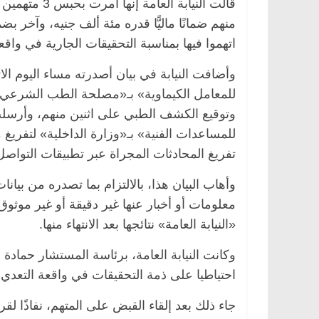
منهم ضمانًا ماليًّا قدره مئة ألف جنيه، وآخر 
اتهموا فيها بمناسبة التحقيقات الجارية في واق
وأضافت النيابة في بيان أصدرته مساء اليوم الا
للمعامل الكيماوية» بـ«مصلحة الطب الشرعي»؛ 
وتوقيع الكشف الطبي على اثنين منهم، وأرسلت 
للمساعدات الفنية» بـ«وزارة الداخلية» لتفريغ 
تفريغ المحادثات المجراة عبر تطبيقات التواصل 
وأهاب البيان هذا، بالالتزام بما تصدره من بيان
معلومات أو أخبار عنها غير دقيقة أو غير موثو
«النيابة العامة» نتائجها بعد الانتهاء منها.
وكانت النيابة العامة، برئاسة المستشار حمادة
احتياطيا على ذمة التحقيقات في واقعة التعدي