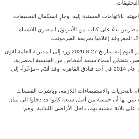
التحقيقات.
اجهته بالاتهامات المسندة إليه، وجارٍ استكمال التحقيقات.
علن الأمن اللبناني السبت الماضي توقيف 3 مصريين بناءً على كتاب من الأنتربول المصري للاشتباه
وقالت قوى الأمن الداخلي اللبناني في بيان صدر اليوم إنه، بتاريخ 27-8-2020 ورد إلى المديرية العامة لقوى
مصر، يتضمّن أسماء سبعة أشخاص من الجنسية المصرية،
الرئيسية
مصر
ناس وناس
موجودين في لبنان، متّهمين بإغتصاب فتاة خلال عام 2014 في أحد فنادق القاهرة، وقد قُدّم –مؤخّراً- إلى
س وناس
مقعد شاغر على مائدة الإفطار.. يحيى
 نور فرحات فقيه
حسين عبدالهادي فارس مقاومة
يا الوطن وانحاز
الخصخصة الذي دافع عن المال العام
قيام بالتحريات والاستقصاءات اللازمة، وباشرت القطعات
(بروفايل)
21 فبراير، 2026
تبين لها أن خمسة من أصل سبعة كانوا قد دخلوا الى لبنان
د على ثلاثة مشتبه بهم، داخل الأراضي اللبنانية، وهم: