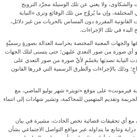
 والشكاوى، ولا يغني عن تلك الوسيلة مجرَّد الترويج
لمختلفة، وإن ما يُروَّج من تلك الوقائع وترى «النيابة
ت القانونية المقررة دون المساس بالحريات من غير دلائل،
ح البدء في تلك الإجراءات.
غها والجهات المعنية المختصة بحراسة العدالة بصورةٍ رسميَّةٍ
 أو أي صورة من صور التعدي عليهن؛ حتى يتسنى لتلك الجهات
 النيابة تصديَها بحَسْمٍ لأيِّ صورة من صور التعدي على
اخٍ؛ وذلك بالإجراءات والطرق الرسمية التي قررها القانون
مة فيرمونت» على موقع «تويتر» شهر يوليو الماضي، مع
جريمة وتقديم المتهمين للمحاكمة، وتشير شهادات إلى انتماء
ون مع أي تحقيقات قضائية تخص الحادث، مشيرة في بيان
راية وتتابع ما يتداوله عبر مواقع التواصل الاجتماعي بشأن