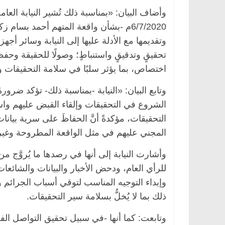
وأضاف البيان: «بمناسبة ذلك تُشير النيابة العام
6/7/2020م -بشأن واقعة المتهم أحمد بسام
وتقديمها مع الأدلة عليها إلى النيابة وسائر أج
تحقيقٍ وتدقيقٍ واستنباطٍ؛ وصولًا للحقيقة وحفظ
اختصاص، بما يؤثر سلبًا في سلامة التحقيقات وال
وتابع البيان: «النيابة -بمناسبة ذلك- تؤكد ضر
الشروع في التحقيقات وإلقاء القبض عليهم واس
التحقيقات، مؤكدةً أنَّ الحفاظَ على سرية بيانا
المجني عليهم في مثل الواقعة المطروحة وغير
وأشارت النيابة إلى أنها في رصدها ما يُروَّج 
للرأي العام، ودحض الأخبار والبيانات والشائع
وإبداء التوجيه المناسب لتوقي أسباب الجرائم 
ذلك بما لا يُخلُّ بسلامة سير التحقيقات.
وتابعت: كما أنها -في سبيل تحقيق التواصل الفعَ