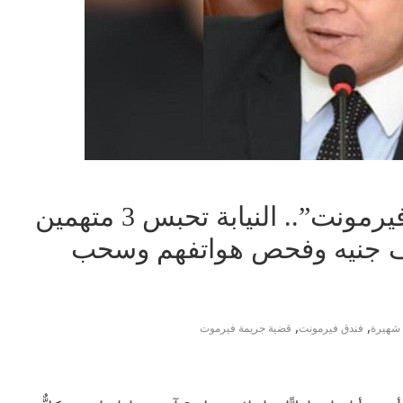
تفاصيل جديدة في “جريمة فيرمونت”.. النيابة تحبس 3 متهمين
ء آخرين بكفالة 100 ألف جنيه وفحص هواتفهم وسحب
,
,
 شهيرة
فندق فيرمونت
قضية جريمة فيرموت