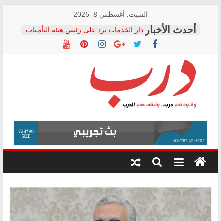
Skip
السبت, أغسطس 8, 2026
to
دار الخدمات ترد على رئيس هيئة التأمينات
content
بعد مؤتمره الصحفي: إنكار الأزمة لا ينهي
معاناة أصحاب المعاشات.. ونطالب بكشف
الشركة المنفذة
فرحات سليمان يكتب: القطاع الصحي إلى
أين؟
حزب التحالف الشعبي يطلق لجنة “الحق
درب
في الصحة” بالإسكندرية لرصد الانتهاكات
ودعم المرضى
صور .. اعتماد الرسومات النهائية للقرار
وأتوه
الوزاري لمدينة الصحفيين.. وانتهاء أعمال
في
إنشاء المبنى الإداري
درب..
المجلس القومي لحقوق الإنسان يعلن
وتبقى
متابعة قضية الدكتور محمد زهران.. ويؤكد:
هي
قرينة البراءة وضمانات المحاكمة العادلة
حق أصيل
الدرب