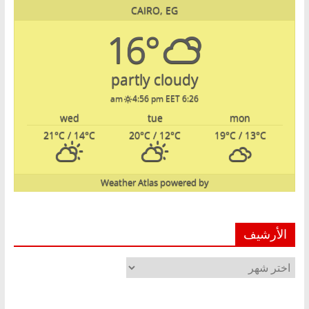
CAIRO, EG
16°
partly cloudy
4:56 pm EET
6:26 am
wed
tue
mon
21
°C
/ 14
°C
20
°C
/ 12
°C
19
°C
/ 13
°C
Weather Atlas
powered by
الأرشيف
الأرشيف