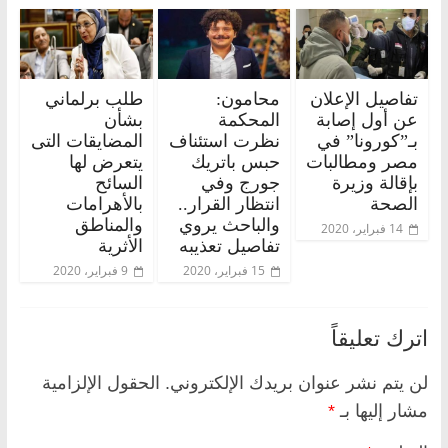
تفاصيل الإعلان
محامون:
طلب برلماني
عن أول إصابة
المحكمة
بشأن
بـ”كورونا” في
نظرت استئناف
المضايقات التى
مصر ومطالبات
حبس باتريك
يتعرض لها
بإقالة وزيرة
جورج وفي
السائح
الصحة
انتظار القرار..
بالأهرامات
والباحث يروي
والمناطق
14 فبراير، 2020
تفاصيل تعذيبه
الأثرية
15 فبراير، 2020
9 فبراير، 2020
اترك تعليقاً
لن يتم نشر عنوان بريدك الإلكتروني.
الحقول الإلزامية
مشار إليها بـ
*