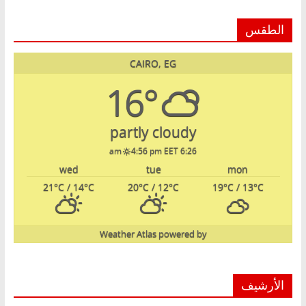
الطقس
CAIRO, EG
16°
partly cloudy
4:56 pm EET
6:26 am
wed
tue
mon
21
°C
/ 14
°C
20
°C
/ 12
°C
19
°C
/ 13
°C
Weather Atlas
powered by
الأرشيف