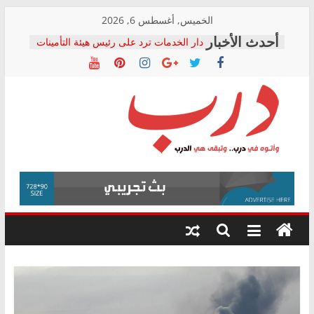
Skip
الخميس, أغسطس 6, 2026
to
دار الخدمات ترد على رئيس هيئة التأمينات
content
بعد مؤتمره الصحفي: إنكار الأزمة لا ينهي
معاناة أصحاب المعاشات.. ونطالب بكشف
الشركة المنفذة
فرحات سليمان يكتب: القطاع الصحي إلى
أين؟
حزب التحالف الشعبي يطلق لجنة “الحق
درب
في الصحة” بالإسكندرية لرصد الانتهاكات
ودعم المرضى
صور .. اعتماد الرسومات النهائية للقرار
وأتوه
الوزاري لمدينة الصحفيين.. وانتهاء أعمال
في
إنشاء المبنى الإداري
درب..
المجلس القومي لحقوق الإنسان يعلن
وتبقى
متابعة قضية الدكتور محمد زهران.. ويؤكد:
هي
قرينة البراءة وضمانات المحاكمة العادلة
حق أصيل
الدرب