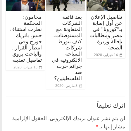
تفاصيل الإعلان
بعد قائمة
محامون:
عن أول إصابة
الشركات
المحكمة
بـ”كورونا” في
المتعاونة مع
نظرت استئناف
مصر ومطالبات
المستوطنات..
حبس باتريك
بإقالة وزيرة
كيف تتورط
جورج وفي
الصحة
شركات
انتظار القرار..
السياحة
والباحث يروي
14 فبراير، 2020
الالكترونية في
تفاصيل تعذيبه
جرائم حرب
15 فبراير، 2020
ضد
الفلسطينين؟
8 مارس، 2020
اترك تعليقاً
لن يتم نشر عنوان بريدك الإلكتروني.
الحقول الإلزامية
مشار إليها بـ
*